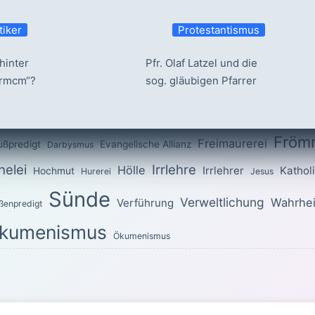
tiker
Protestantismus
hinter
Pfr. Olaf Latzel und die
ermcm“?
sog. gläubigen Pfarrer
Fröm
Freimaurerei
ußpredigt
Evangelische Allianz
Darbysmus
elei
Irrlehre
Hölle
Irrlehrer
Kathol
Hochmut
Hurerei
Jesus
Sünde
Verweltlichung
Wahrhei
Verführung
ßenpredigt
kumenismus
Ökumenismus
OTTES für den heutigen Tag