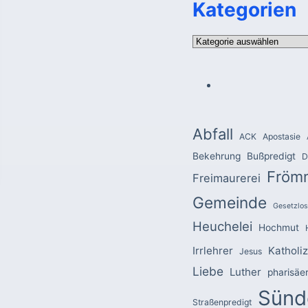
Kategorien
Kategorien
Abfall
ACK
Apostasie
Bekehrung
Bußpredigt
D
Fröm
Freimaurerei
Gemeinde
Gesetzlos
Heuchelei
Hochmut
Irrlehrer
Katholi
Jesus
Liebe
Luther
pharisäe
Sünd
Straßenpredigt