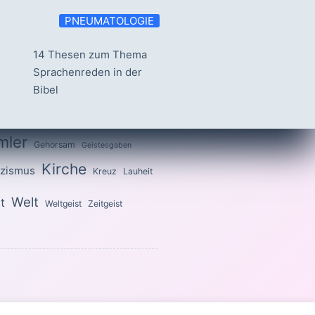
PNEUMATOLOGIE
14 Thesen zum Thema
Sprachenreden in der
Bibel
mler
Gehorsam
Geistesgaben
Kirche
izismus
Kreuz
Lauheit
Welt
t
Weltgeist
Zeitgeist