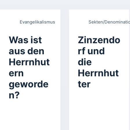
Evangelikalismus
Sekten/Denominati
Was ist
Zinzendo
aus den
rf und
Herrnhut
die
ern
Herrnhut
geworde
ter
n?