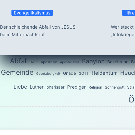
Evangelikalismus
Häre
Der schleichende Abfall von JESUS
Wer steckt 
beim Mitternachtsruf
„Infokrieg
Abfall
Babylon
Bekehrung
B
ACK
Apostasie
Apostellehre
Gemeinde
Heuch
Heidentum
Gnade
GOTT
Gesetzlosigkeit
Liebe
Luther
Prediger
pharisäer
Religion
Sonnengott
Stra
Ö
Das Wort G