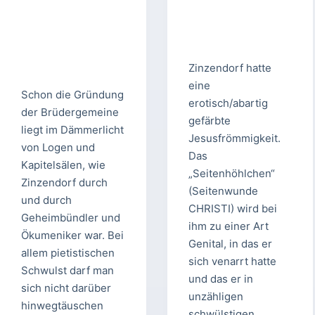
Zinzendorf hatte
eine
Schon die Gründung
erotisch/abartig
der Brüdergemeine
gefärbte
liegt im Dämmerlicht
Jesusfrömmigkeit.
von Logen und
Das
Kapitelsälen, wie
„Seitenhöhlchen“
Zinzendorf durch
(Seitenwunde
und durch
CHRISTI) wird bei
Geheimbündler und
ihm zu einer Art
Ökumeniker war. Bei
Genital, in das er
allem pietistischen
sich venarrt hatte
Schwulst darf man
und das er in
sich nicht darüber
unzähligen
hinwegtäuschen
schwülstigen