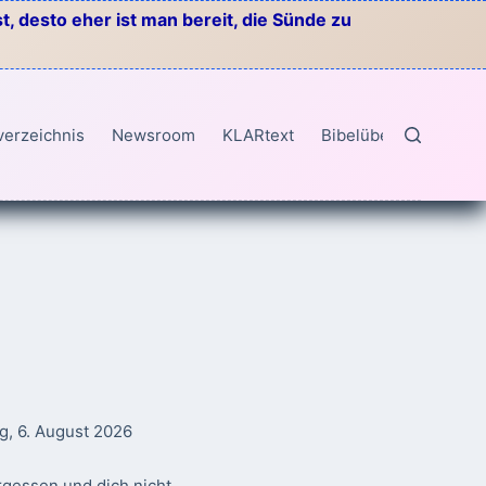
, desto eher ist man bereit, die Sünde zu
verzeichnis
Newsroom
KLARtext
Bibelübersetzungen
g, 6. August 2026
rgessen und dich nicht