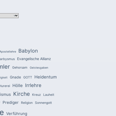
Babylon
Apostellehre
Evangelische Allianz
arbysmus
mler
Gehorsam
Geistesgaben
Heidentum
Gnade
GOTT
igkeit
Irrlehre
Hölle
Hurerei
Kirche
zismus
Kreuz
Lauheit
Prediger
r
Religion
Sonnengott
e
Verführung