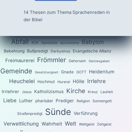
14 Thesen zum Thema Sprachenreden in
der Bibel
Abfall
Babylon
ACK
Apostasie
Apostellehre
Bekehrung
Bußpredigt
Evangelische Allianz
Darbysmus
Frömmler
Freimaurerei
Gehorsam
Geistesgaben
Gemeinde
Heidentum
Gnade
GOTT
Gesetzlosigkeit
Heuchelei
Irrlehre
Hölle
Hochmut
Hurerei
Kirche
Irrlehrer
Katholizismus
Jesus
Kreuz
Lauheit
Liebe
Luther
Prediger
pharisäer
Religion
Sonnengott
Sünde
Verführung
Straßenpredigt
Welt
Verweltlichung
Wahrheit
Weltgeist
Zeitgeist