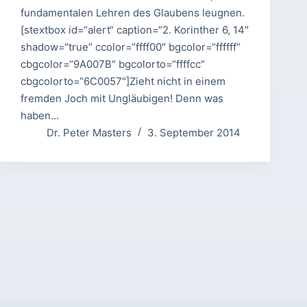
fundamentalen Lehren des Glaubens leugnen.
[stextbox id=“alert“ caption=“2. Korinther 6, 14″
shadow=“true“ ccolor=“ffff00″ bgcolor=“ffffff“
cbgcolor=“9A007B“ bgcolorto=“ffffcc“
cbgcolorto=“6C0057″]Zieht nicht in einem
fremden Joch mit Ungläubigen! Denn was
haben…
Dr. Peter Masters
3. September 2014