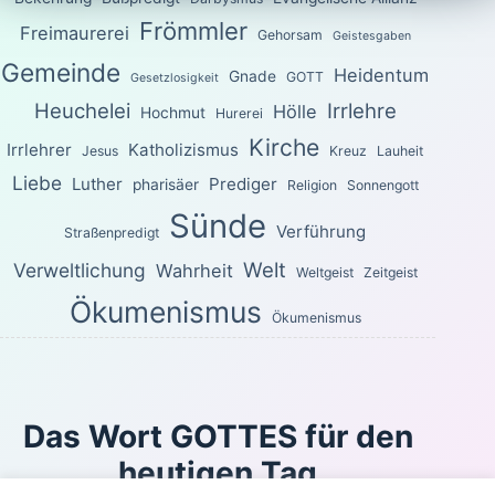
Frömmler
Freimaurerei
Gehorsam
Geistesgaben
Gemeinde
Heidentum
Gnade
GOTT
Gesetzlosigkeit
Heuchelei
Irrlehre
Hölle
Hochmut
Hurerei
Kirche
Irrlehrer
Katholizismus
Jesus
Kreuz
Lauheit
Liebe
Luther
Prediger
pharisäer
Religion
Sonnengott
Sünde
Verführung
Straßenpredigt
Welt
Verweltlichung
Wahrheit
Weltgeist
Zeitgeist
Ökumenismus
Ökumenismus
Das Wort GOTTES für den
heutigen Tag