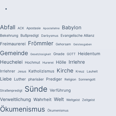
Abfall
Babylon
ACK
Apostasie
Apostellehre
Bekehrung
Bußpredigt
Evangelische Allianz
Darbysmus
Frömmler
Freimaurerei
Gehorsam
Geistesgaben
Gemeinde
Heidentum
Gnade
GOTT
Gesetzlosigkeit
Heuchelei
Irrlehre
Hölle
Hochmut
Hurerei
Kirche
Irrlehrer
Katholizismus
Jesus
Kreuz
Lauheit
Liebe
Luther
Prediger
pharisäer
Religion
Sonnengott
Sünde
Verführung
Straßenpredigt
Welt
Verweltlichung
Wahrheit
Weltgeist
Zeitgeist
Ökumenismus
Ökumenismus