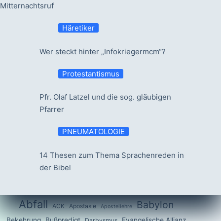
Mitternachtsruf
Häretiker
Wer steckt hinter „Infokriegermcm“?
Protestantismus
Pfr. Olaf Latzel und die sog. gläubigen
Pfarrer
PNEUMATOLOGIE
14 Thesen zum Thema Sprachenreden in
der Bibel
Abfall
Babylon
ACK
Apostasie
Apostellehre
Bekehrung
Bußpredigt
Evangelische Allianz
Darbysmus