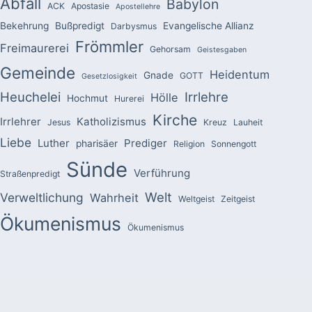
Abfall
Babylon
ACK
Apostasie
Apostellehre
Bekehrung
Bußpredigt
Evangelische Allianz
Darbysmus
Frömmler
Freimaurerei
Gehorsam
Geistesgaben
Gemeinde
Heidentum
Gnade
GOTT
Gesetzlosigkeit
Heuchelei
Irrlehre
Hölle
Hochmut
Hurerei
Kirche
Irrlehrer
Katholizismus
Jesus
Kreuz
Lauheit
Liebe
Luther
Prediger
pharisäer
Religion
Sonnengott
Sünde
Verführung
Straßenpredigt
Welt
Verweltlichung
Wahrheit
Weltgeist
Zeitgeist
Ökumenismus
Ökumenismus