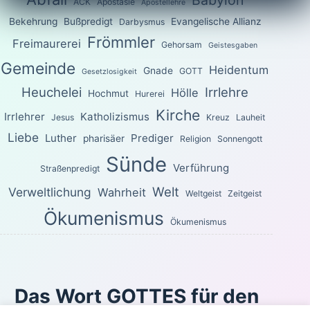
Babylon
ACK
Apostasie
Apostellehre
Bekehrung
Bußpredigt
Evangelische Allianz
Darbysmus
Frömmler
Freimaurerei
Gehorsam
Geistesgaben
Gemeinde
Heidentum
Gnade
GOTT
Gesetzlosigkeit
Heuchelei
Irrlehre
Hölle
Hochmut
Hurerei
Kirche
Irrlehrer
Katholizismus
Jesus
Kreuz
Lauheit
Liebe
Luther
Prediger
pharisäer
Religion
Sonnengott
Sünde
Verführung
Straßenpredigt
Welt
Verweltlichung
Wahrheit
Weltgeist
Zeitgeist
Ökumenismus
Ökumenismus
Das Wort GOTTES für den