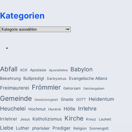
Kategorien
Kategorien
Abfall
Babylon
ACK
Apostasie
Apostellehre
Bekehrung
Bußpredigt
Evangelische Allianz
Darbysmus
Frömmler
Freimaurerei
Gehorsam
Geistesgaben
Gemeinde
Heidentum
Gnade
GOTT
Gesetzlosigkeit
Heuchelei
Irrlehre
Hölle
Hochmut
Hurerei
Kirche
Irrlehrer
Katholizismus
Jesus
Kreuz
Lauheit
Liebe
Luther
Prediger
pharisäer
Religion
Sonnengott