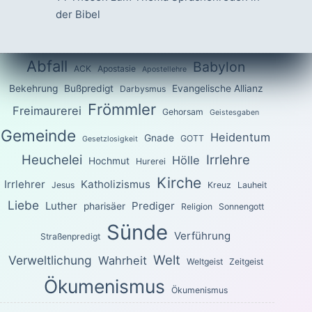
der Bibel
Abfall
Babylon
ACK
Apostasie
Apostellehre
Bekehrung
Bußpredigt
Evangelische Allianz
Darbysmus
Frömmler
Freimaurerei
Gehorsam
Geistesgaben
Gemeinde
Heidentum
Gnade
GOTT
Gesetzlosigkeit
Heuchelei
Irrlehre
Hölle
Hochmut
Hurerei
Kirche
Irrlehrer
Katholizismus
Jesus
Kreuz
Lauheit
Liebe
Luther
Prediger
pharisäer
Religion
Sonnengott
Sünde
Verführung
Straßenpredigt
Welt
Verweltlichung
Wahrheit
Weltgeist
Zeitgeist
Ökumenismus
Ökumenismus