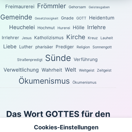
Frömmler
Freimaurerei
Gehorsam
Geistesgaben
Gemeinde
Heidentum
Gnade
GOTT
Gesetzlosigkeit
Heuchelei
Irrlehre
Hölle
Hochmut
Hurerei
Kirche
Irrlehrer
Katholizismus
Jesus
Kreuz
Lauheit
Liebe
Luther
Prediger
pharisäer
Religion
Sonnengott
Sünde
Verführung
Straßenpredigt
Welt
Verweltlichung
Wahrheit
Weltgeist
Zeitgeist
Ökumenismus
Ökumenismus
Das Wort GOTTES für den
heutigen Tag
Cookies-Einstellungen