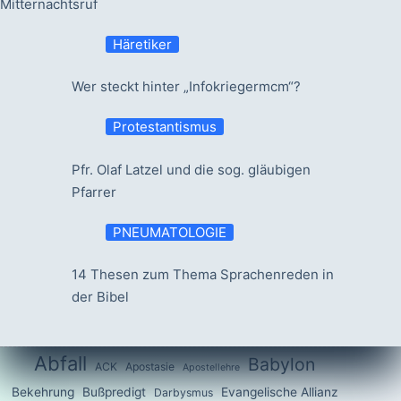
Mitternachtsruf
Häretiker
Wer steckt hinter „Infokriegermcm“?
Protestantismus
Pfr. Olaf Latzel und die sog. gläubigen
Pfarrer
PNEUMATOLOGIE
14 Thesen zum Thema Sprachenreden in
der Bibel
Abfall
Babylon
ACK
Apostasie
Apostellehre
Bekehrung
Bußpredigt
Evangelische Allianz
Darbysmus