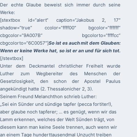
Der echte Glaube beweist sich immer durch seine
Werke:
[stextbox id=“alert“ caption=“Jakobus 2, 17″
shadow=“true“ ccolor=“ffff00″ bgcolor=“ffffff“
cbgcolor=“9A007B“ bgcolorto=“ffffcc“
cbgcolorto=“6C0057″]
So ist es auch mit dem Glauben:
Wenn er keine Werke hat, so ist er an und für sich tot.
[/stextbox]
Unter dem Deckmantel christlicher Freiheit wurde
Luther zum Wegbereiter des Menschen der
Gesetzlosigkeit, den schon der Apostel Paulus
angekündigt hatte (2. Thessalonicher 2, 3).
Seinem Freund Melanchthon schrieb Luther:
„Sei ein Sünder und sündige tapfer (pecca fortiter!),
aber glaube noch tapferer; … es genügt, wenn wir das
Lamm erkennen, welches der Welt Sünden trägt, von
diesem kann man keine Seele trennen, auch wenn wir
an einem Tage hunderttausendmal Unzucht treiben