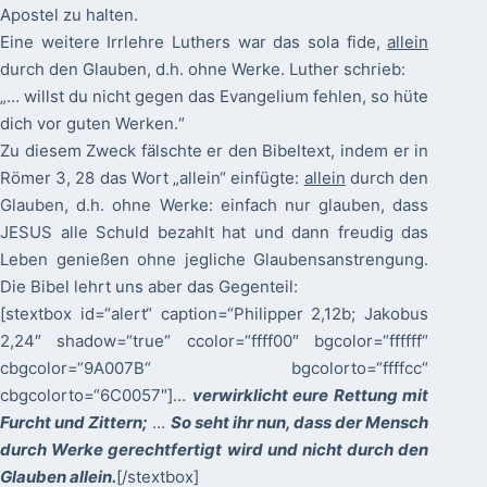
Apostel zu halten.
Eine weitere Irrlehre Luthers war das sola fide,
allein
durch den Glauben, d.h. ohne Werke. Luther schrieb:
„… willst du nicht gegen das Evangelium fehlen, so hüte
dich vor guten Werken.“
Zu diesem Zweck fälschte er den Bibeltext, indem er in
Römer 3, 28 das Wort „allein“ einfügte:
allein
durch den
Glauben, d.h. ohne Werke: einfach nur glauben, dass
JESUS alle Schuld bezahlt hat und dann freudig das
Leben genießen ohne jegliche Glaubensanstrengung.
Die Bibel lehrt uns aber das Gegenteil:
[stextbox id=“alert“ caption=“Philipper 2,12b; Jakobus
2,24″ shadow=“true“ ccolor=“ffff00″ bgcolor=“ffffff“
cbgcolor=“9A007B“ bgcolorto=“ffffcc“
cbgcolorto=“6C0057″]…
verwirklicht eure Rettung mit
Furcht und Zittern
;
…
So seht ihr nun, dass der Mensch
durch Werke gerechtfertigt wird und nicht durch den
Glauben allein.
[/stextbox]