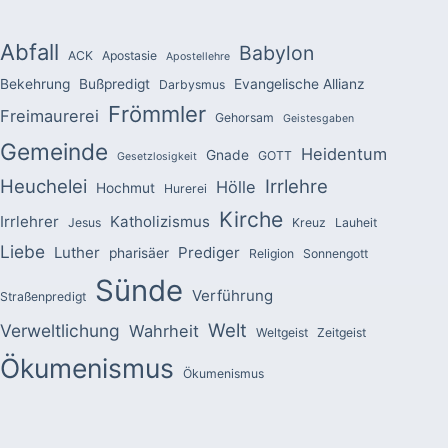
Abfall
Babylon
ACK
Apostasie
Apostellehre
Bekehrung
Bußpredigt
Evangelische Allianz
Darbysmus
Frömmler
Freimaurerei
Gehorsam
Geistesgaben
Gemeinde
Heidentum
Gnade
GOTT
Gesetzlosigkeit
Heuchelei
Irrlehre
Hölle
Hochmut
Hurerei
Kirche
Irrlehrer
Katholizismus
Jesus
Kreuz
Lauheit
Liebe
Luther
Prediger
pharisäer
Religion
Sonnengott
Sünde
Verführung
Straßenpredigt
Welt
Verweltlichung
Wahrheit
Weltgeist
Zeitgeist
Ökumenismus
Ökumenismus