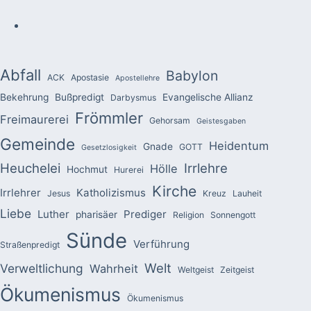
Abfall
Babylon
ACK
Apostasie
Apostellehre
Bekehrung
Bußpredigt
Evangelische Allianz
Darbysmus
Frömmler
Freimaurerei
Gehorsam
Geistesgaben
Gemeinde
Heidentum
Gnade
GOTT
Gesetzlosigkeit
Heuchelei
Irrlehre
Hölle
Hochmut
Hurerei
Kirche
Irrlehrer
Katholizismus
Jesus
Kreuz
Lauheit
Liebe
Luther
Prediger
pharisäer
Religion
Sonnengott
Sünde
Verführung
Straßenpredigt
Welt
Verweltlichung
Wahrheit
Weltgeist
Zeitgeist
Ökumenismus
Ökumenismus