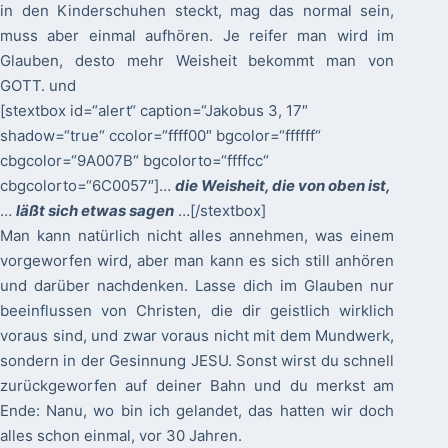
in den Kinderschuhen steckt, mag das normal sein,
muss aber einmal aufhören. Je reifer man wird im
Glauben, desto mehr Weisheit bekommt man von
GOTT. und
[stextbox id=“alert“ caption=“Jakobus 3, 17″
shadow=“true“ ccolor=“ffff00″ bgcolor=“ffffff“
cbgcolor=“9A007B“ bgcolorto=“ffffcc“
cbgcolorto=“6C0057″]…
die Weisheit, die von oben ist,
…
läßt sich etwas sagen
…[/stextbox]
Man kann natürlich nicht alles annehmen, was einem
vorgeworfen wird, aber man kann es sich still anhören
und darüber nachdenken. Lasse dich im Glauben nur
beeinflussen von Christen, die dir geistlich wirklich
voraus sind, und zwar voraus nicht mit dem Mundwerk,
sondern in der Gesinnung JESU. Sonst wirst du schnell
zurückgeworfen auf deiner Bahn und du merkst am
Ende: Nanu, wo bin ich gelandet, das hatten wir doch
alles schon einmal, vor 30 Jahren.