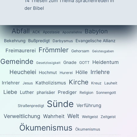
14 Thesen zum Thema Sprachenreden in
der Bibel
Abfall
Babylon
ACK
Apostasie
Apostellehre
Bekehrung
Bußpredigt
Evangelische Allianz
Darbysmus
Frömmler
Freimaurerei
Gehorsam
Geistesgaben
Gemeinde
Heidentum
Gnade
GOTT
Gesetzlosigkeit
Heuchelei
Irrlehre
Hölle
Hochmut
Hurerei
Kirche
Irrlehrer
Katholizismus
Jesus
Kreuz
Lauheit
Liebe
Luther
Prediger
pharisäer
Religion
Sonnengott
Sünde
Verführung
Straßenpredigt
Welt
Verweltlichung
Wahrheit
Weltgeist
Zeitgeist
Ökumenismus
Ökumenismus