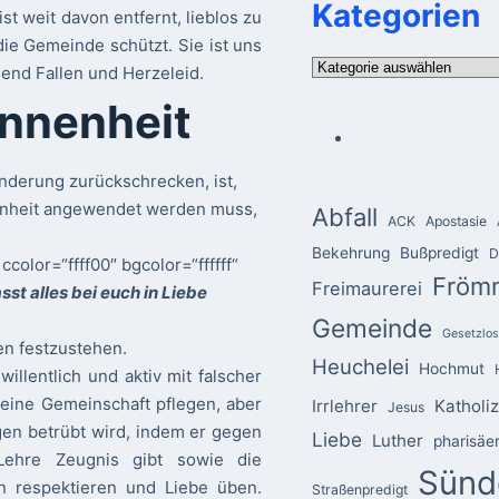
Kategorien
st weit davon entfernt, lieblos zu
die Gemeinde schützt. Sie ist uns
Kategorien
send Fallen und Herzeleid.
nnenheit
nderung zurückschrecken, ist,
enheit angewendet werden muss,
Abfall
ACK
Apostasie
Bekehrung
Bußpredigt
D
ccolor=“ffff00″ bgcolor=“ffffff“
Fröm
Freimaurerei
sst alles bei euch in Liebe
Gemeinde
Gesetzlos
en festzustehen.
Heuchelei
Hochmut
illentlich und aktiv mit falscher
keine Gemeinschaft pflegen, aber
Irrlehrer
Katholi
Jesus
gen betrübt wird, indem er gegen
Liebe
Luther
pharisäe
Lehre Zeugnis gibt sowie die
Sünd
n respektieren und Liebe üben.
Straßenpredigt