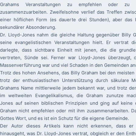
Grahams Veranstaltungen zu empfehlen oder zu 
zusammenzuarbeiten. Zweifelsohne verlief das Treffen zwis
einer höflichen Form (es dauerte drei Stunden), aber das 
sekundärer Absonderung.
Dr. Lloyd-Jones nahm die gleiche Haltung gegenüber Billy G
seine evangelistischen Veranstaltungen hielt. Er vertrat di
darlegte, dass sichtbare Einheit mit jenen, die die grund
vertreten, Sünde sei. Ferner war Lloyd-Jones überzeugt, d
Massenverführung war und viel Schaden in den Gemeinden anr
Trotz des hohen Ansehens, das Billy Graham bei den meisten 
trotz der enthusiastischen Unterstützung durch säkulare M
Grahams Name mittlerweile jedem bekannt war, und trotz de
im weltweiten Evangelikalismus, die Graham zunutze mach
Jones auf seinen biblischen Prinzipien und ging auf keine
Graham nicht empfehlen oder mit ihm zusammenarbeiten. Das
Gottes Wort, und es ist ein Schutz für die eigene Gemeinde.
Der Autor dieses Artikels kann nicht erkennen, dass er
hinausgeht, was Dr. Lloyd-Jones vertrat, obgleich er den En