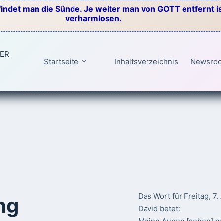
indet man die Sünde. Je weiter man von GOTT entfernt ist
verharmlosen.
TER
Startseite
Inhaltsverzeichnis
Newsro
Das Wort für Freitag, 7
ng
David betet:
Meine Augen [sehen] au