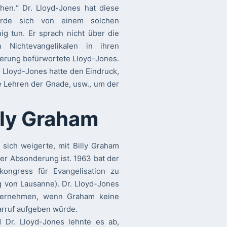
hen.“ Dr. Lloyd-Jones hat diese
ürde sich von einem solchen
g tun. Er sprach nicht über die
 Nichtevangelikalen in ihren
rung befürwortete Lloyd-Jones.
n. Lloyd-Jones hatte den Eindruck,
e Lehren der Gnade, usw., um der
lly Graham
sich weigerte, mit Billy Graham
r Absonderung ist. 1963 bat der
kongress für Evangelisation zu
g von Lausanne). Dr. Lloyd-Jones
übernehmen, wenn Graham keine
arruf aufgeben würde.
d Dr. Lloyd-Jones lehnte es ab,