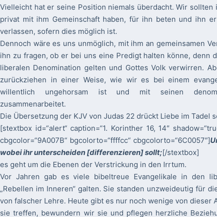
Vielleicht hat er seine Position niemals überdacht. Wir sollte
privat mit ihm Gemeinschaft haben, für ihn beten und ihn e
verlassen, sofern dies möglich ist.
Dennoch wäre es uns unmöglich, mit ihm an gemeinsamen Ver
ihn zu fragen, ob er bei uns eine Predigt halten könne, denn
liberalen Denomination gelten und Gottes Volk verwirren. Ab
zurückziehen in einer Weise, wie wir es bei einem evange
willentlich ungehorsam ist und mit seinen denomin
zusammenarbeitet.
Die Übersetzung der KJV von Judas 22 drückt Liebe im Tadel s
[stextbox id=“alert“ caption=“1. Korinther 16, 14″ shadow=“true
cbgcolor=“9A007B“ bgcolorto=“ffffcc“ cbgcolorto=“6C0057″]
U
wobei ihr unterscheiden [differenzieren] sollt;
[/stextbox]
es geht um die Ebenen der Verstrickung in den Irrtum.
Vor Jahren gab es viele bibeltreue Evangelikale in den li
„Rebellen im Inneren“ galten. Sie standen unzweideutig für di
von falscher Lehre. Heute gibt es nur noch wenige von dieser 
sie treffen, bewundern wir sie und pflegen herzliche Bezieh