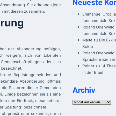
Neueste Ko
er Absonderung. Sie erkennen jene
ten mit diesen zusammen.
Emmanuel Oroojia
erung
fundamentale Sek
Roland Odenwald
fundamentale Sek
Malte
zu
Die Exkl
Sekte
Gebot der Absonderung befolgen,
Roland Odenwald
ich weigern, sich von Liberalen
Sprachenreden in 
 Gemeinschaft pflegen oder sich
Reiner
zu
14 The
 bezeichnet.
in der Bibel
ltreue Baptistengemeinden und
sekundäre Absonderung, oftmals
ir die Pastoren dieser Gemeinden
Archiv
. Einige bezeichnen sie als eine
ken den Eindruck, diese sei hart
Archiv
der Spaltung“ bezeichnete.
, ob primär oder sekundär, durch