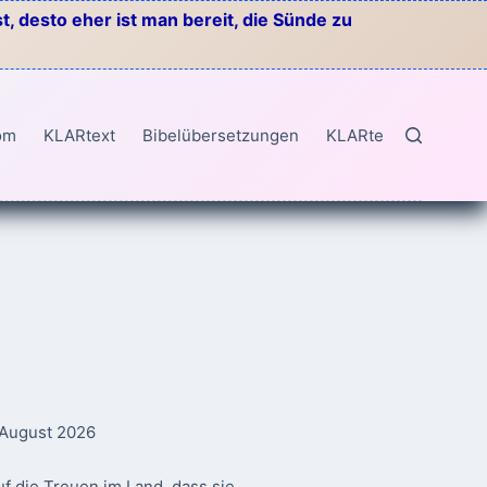
, desto eher ist man bereit, die Sünde zu
om
KLARtext
Bibelübersetzungen
KLARtext
. August 2026
f die Treuen im Land, dass sie