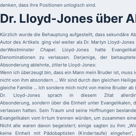
denken, dass ihre Positionen unlogisch sind.
Dr. Lloyd-Jones über 
Kürzlich wurde die Behauptung aufgestellt, dass sekundäre A
Autor des Artikels ging viel weiter als Dr. Martyn Lloyd-Jones
der
Westminster Chapel
. Lloyd-Jones hatte Evangelika
Denominationen zu verlassen. Derjenige, der behauptet
Absonderung ablehnte, zitierte Lloyd-Jones:
Wenn ich überzeugt bin, dass ein Mann mein Bruder ist, muss i
nicht von ihm absondern … Wir sind durch den gleichen Heilig
gleiche Familie … Ich sondere mich nicht von meine Bruder ab 
Dr. Lloyd-Jones sprach in diesem Zitat allerd
Absonderung,
sondern
über die Einheit unter Evangelikalen, 
verlassen hatten. Sein Traum und seine Hoffnungen bestanden 
Evangelikalen vom Irrtum trennen würden, um zusammen eine
Nicht alle waren davon begeistert; einige sagten zu ihm: „Wi
keine Einheit mit Pädobaptisten (Kindertaufe) eingehen“