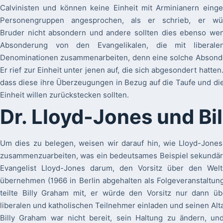
Calvinisten und können keine Einheit mit Arminianern einge
Personengruppen angesprochen, als er schrieb, er w
Bruder nicht absondern und andere sollten dies ebenso weni
Absonderung von den Evangelikalen, die mit liberalen
Denominationen zusammenarbeiten, denn eine solche Absonde
Er rief zur Einheit unter jenen auf, die sich abgesondert hatte
dass diese ihre Überzeugungen in Bezug auf die Taufe und di
Einheit willen zurückstecken sollten.
Dr. Lloyd-Jones und Bi
Um dies zu belegen, weisen wir darauf hin, wie Lloyd-Jones 
zusammenzuarbeiten, was ein bedeutsames Beispiel sekundäre
Evangelist Lloyd-Jones darum, den Vorsitz über den Welt
übernehmen (1966 in Berlin abgehalten als Folgeveranstaltun
teilte Billy Graham mit, er würde den Vorsitz nur dann 
liberalen und katholischen Teilnehmer einladen und seinen Alt
Billy Graham war nicht bereit, sein Haltung zu ändern, un