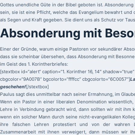
Gottes unendliche Güte in der Bibel geboten ist. Absonderung i
sein, sie ist eine Pflicht, welche das Evangelium bewahrt und 
als Segen und Kraft gegeben. Sie dient uns als Schutz vor Tau
Absonderung mit Beso
Einer der Gründe, warum einige Pastoren vor sekundärer Abso
dass sie scheinbar übersehen, dass Absonderung mit Besonn
im Geist des 1. Korintherbriefes:
[stextbox id=“alert“ caption=“1. Korinther 16, 14″ shadow=“true“ 
cbgcolor=“9A007B“ bgcolorto=“ffffcc“ cbgcolorto=“6C0057″]
La
geschehen!
[/stextbox]
Paulus sagt dies unmittelbar nach seiner Ermahnung, im Glaub
Wenn ein Pastor in einer liberalen Denomination wissentlich, w
Lehre in Verbindung gebracht wird, dann sollten wir mit ihm 
wenn ein solcher Mann durch seine nicht-evangelikalen Kolle
ihre falschen Lehren protestiert und von der wahren 
Zusammenarbeit mit ihnen verweigert, dann müssen wir ih