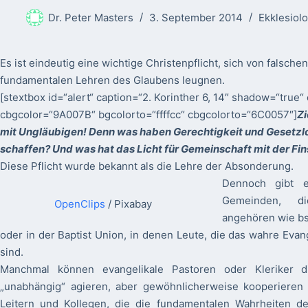
Dr. Peter Masters
3. September 2014
Ekklesiol
Es ist eindeutig eine wichtige Christenpflicht, sich von falsche
fundamentalen Lehren des Glaubens leugnen.
[stextbox id=“alert“ caption=“2. Korinther 6, 14″ shadow=“true“ c
cbgcolor=“9A007B“ bgcolorto=“ffffcc“ cbgcolorto=“6C0057″]
Zi
mit Ungläubigen! Denn was haben Gerechtigkeit und Gesetzlo
schaffen? Und was hat das Licht für Gemeinschaft mit der Fin
Diese Pflicht wurde bekannt als die Lehre der Absonderung.
Dennoch gibt e
Gemeinden, di
OpenClips
/ Pixabay
angehören wie bs
oder in der Baptist Union, in denen Leute, die das wahre Eva
sind.
Manchmal können evangelikale Pastoren oder Kleriker d
„unabhängig“ agieren, aber gewöhnlicherweise kooperieren 
Leitern und Kollegen, die die fundamentalen Wahrheiten d