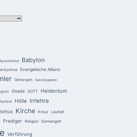
Babylon
Apostellehre
Evangelische Allianz
arbysmus
mler
Gehorsam
Geistesgaben
Heidentum
Gnade
GOTT
igkeit
Irrlehre
Hölle
Hurerei
Kirche
zismus
Kreuz
Lauheit
Prediger
r
Religion
Sonnengott
e
Verführung