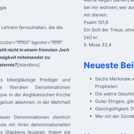
bei mir wohnen; wer au
ogie
mir dienen.
Psalm 101,6
n Lehrern fernzuhalten, die die
Ein Gott der Treue, ohn
[ist] er.
color=“ffff00″ bgcolor=“ffffff“
5. Mose 32,4
eht nicht in einem fremden Joch
sigkeit miteinander zu
Neueste Bei
sternis?
[/stextbox]
Sechs Merkmale vo
s bibelgläubige Prediger und
Propheten
e liberalen Denominationen
Die wahre Geschi
pw. in der Anglikanischen Kirche
Guter Ehrgeiz, gib
ngelium ablehnen, in der Mehrheit
Gleichgültigkeit: 
Wer mit der Sünde 
ieser Denominationen ziemlich
sie mit ihren denominationellen
es Glaubens leugnen. Indem sie