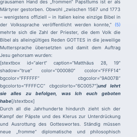
grausamen Hand des „frommen“ Papsttums ist er als
Märtyrer gestorben. Obwohl „zwischen 1567 und 1773
– wenigstens offiziell – in Italien keine einzige Bibel in
der Volkssprache veröffentlicht werden konnte,”
(5)
mehrte sich die Zahl der Priester, die dem Volk die
Bibel als alleingültiges Reden GOTTES in die jeweilige
Muttersprache übersetzten und damit dem Auftrag
Jesu gehorsam wurden:
[stextbox id=“alert“ caption=“Matthäus 28, 19″
shadow=“true“ color=“000080″ ccolor=“FFFF14″
bgcolor=“FFFFFF“ cbgcolor=“9A007B“
bgcolorto=“FFFFCC“ cbgcolorto=“6C0057″]
und lehrt
sie alles zu befolgen, was Ich euch geboten
habe
[/stextbox]
Durch all die Jahrhunderte hindurch zieht sich der
Kampf der Päpste und des Klerus zur Unterdrückung
und Ausrottung des Gotteswortes. Ständig müssen
neue „fromme“ diplomatische und philosophisch