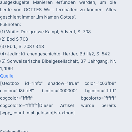
ausgeklügelte Manieren erfunden werden, um die
Leute von GOTTES Wort fernhalten zu können. Alles
geschieht immer „im Namen Gottes“.
Fußnoten:
(1) White: Der grosse Kampf, Advent, S. 708
(2) Ebd S 708
(3) Ebd., S. 708 ! 343
(4) Jedin: Kirchengeschichte, Herder, Bd III/2, S. 542
(5) Schweizerische Bibelgesellschaft, 37. Jahrgang, Nr.
1, 1991
Quelle
[stextbox id=“info“ shadow=“true“ color=“c03fb8″
ccolor=“d8bfd8″ bcolor=“000000″ bgcolor=“ffffff“
cbgcolor=“ffffff“ bgcolorto=“ffffff“
cbgcolorto=“ffffff“]Dieser Artikel wurde bereits
[wpp_count] mal gelesen[/stextbox]
Schlagwörter