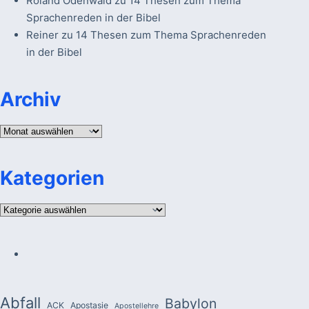
Roland Odenwald
zu
14 Thesen zum Thema
Sprachenreden in der Bibel
Reiner
zu
14 Thesen zum Thema Sprachenreden
in der Bibel
Archiv
Archiv
Kategorien
Kategorien
Abfall
Babylon
ACK
Apostasie
Apostellehre