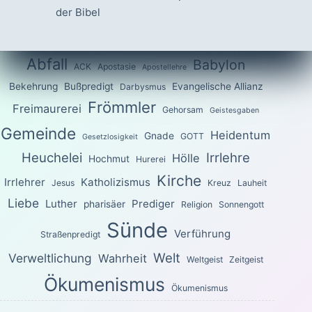
der Bibel
Abfall
Babylon
ACK
Apostasie
Apostellehre
Bekehrung
Bußpredigt
Evangelische Allianz
Darbysmus
Frömmler
Freimaurerei
Gehorsam
Geistesgaben
Gemeinde
Heidentum
Gnade
GOTT
Gesetzlosigkeit
Heuchelei
Irrlehre
Hölle
Hochmut
Hurerei
Kirche
Irrlehrer
Katholizismus
Jesus
Kreuz
Lauheit
Liebe
Luther
Prediger
pharisäer
Religion
Sonnengott
Sünde
Verführung
Straßenpredigt
Welt
Verweltlichung
Wahrheit
Weltgeist
Zeitgeist
Ökumenismus
Ökumenismus