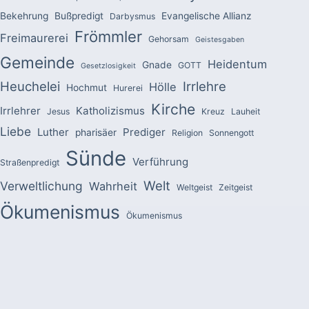
Bekehrung
Bußpredigt
Evangelische Allianz
Darbysmus
Frömmler
Freimaurerei
Gehorsam
Geistesgaben
Gemeinde
Heidentum
Gnade
GOTT
Gesetzlosigkeit
Heuchelei
Irrlehre
Hölle
Hochmut
Hurerei
Kirche
Irrlehrer
Katholizismus
Jesus
Kreuz
Lauheit
Liebe
Luther
Prediger
pharisäer
Religion
Sonnengott
Sünde
Verführung
Straßenpredigt
Welt
Verweltlichung
Wahrheit
Weltgeist
Zeitgeist
Ökumenismus
Ökumenismus