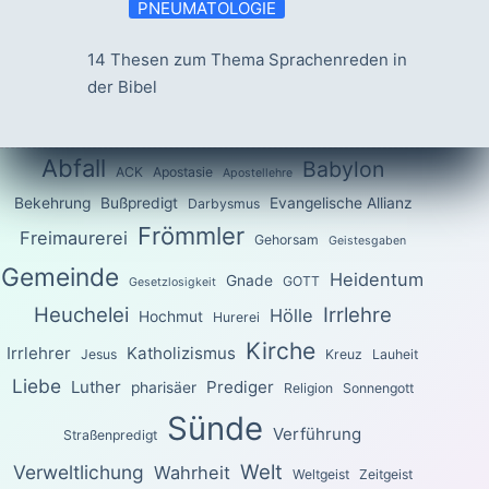
PNEUMATOLOGIE
14 Thesen zum Thema Sprachenreden in
der Bibel
Abfall
Babylon
ACK
Apostasie
Apostellehre
Bekehrung
Bußpredigt
Evangelische Allianz
Darbysmus
Frömmler
Freimaurerei
Gehorsam
Geistesgaben
Gemeinde
Heidentum
Gnade
GOTT
Gesetzlosigkeit
Heuchelei
Irrlehre
Hölle
Hochmut
Hurerei
Kirche
Irrlehrer
Katholizismus
Jesus
Kreuz
Lauheit
Liebe
Luther
Prediger
pharisäer
Religion
Sonnengott
Sünde
Verführung
Straßenpredigt
Welt
Verweltlichung
Wahrheit
Weltgeist
Zeitgeist