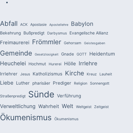
Abfall
Babylon
ACK
Apostasie
Apostellehre
Bekehrung
Bußpredigt
Evangelische Allianz
Darbysmus
Frömmler
Freimaurerei
Gehorsam
Geistesgaben
Gemeinde
Heidentum
Gnade
GOTT
Gesetzlosigkeit
Heuchelei
Irrlehre
Hölle
Hochmut
Hurerei
Kirche
Irrlehrer
Katholizismus
Jesus
Kreuz
Lauheit
Liebe
Luther
Prediger
pharisäer
Religion
Sonnengott
Sünde
Verführung
Straßenpredigt
Welt
Verweltlichung
Wahrheit
Weltgeist
Zeitgeist
Ökumenismus
Ökumenismus