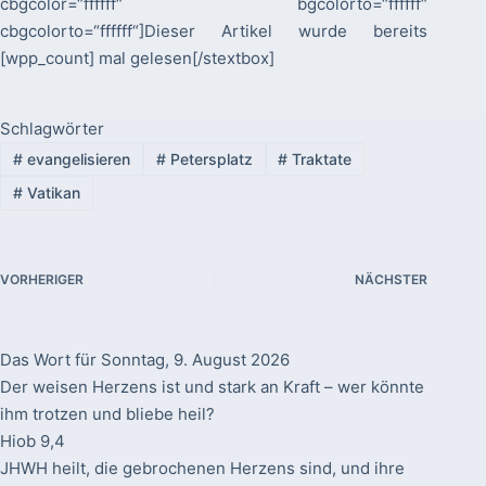
cbgcolor=“ffffff“ bgcolorto=“ffffff“
cbgcolorto=“ffffff“]Dieser Artikel wurde bereits
[wpp_count] mal gelesen[/stextbox]
Schlagwörter
#
evangelisieren
#
Petersplatz
#
Traktate
#
Vatikan
VORHERIGER
NÄCHSTER
Das Wort für Sonntag, 9. August 2026
Der weisen Herzens ist und stark an Kraft – wer könnte
ihm trotzen und bliebe heil?
Hiob 9,4
JHWH heilt, die gebrochenen Herzens sind, und ihre