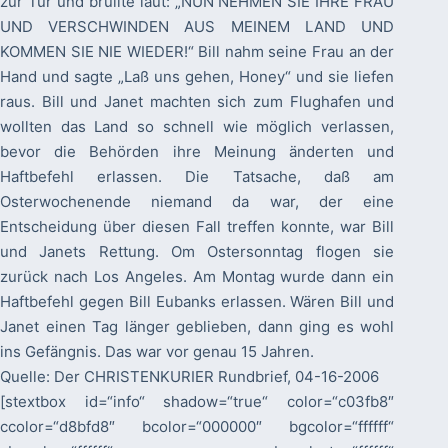
zur Tür und brüllte laut: „NUN NEHMEN SIE IHRE FRAU
UND VERSCHWINDEN AUS MEINEM LAND UND
KOMMEN SIE NIE WIEDER!“ Bill nahm seine Frau an der
Hand und sagte „Laß uns gehen, Honey“ und sie liefen
raus. Bill und Janet machten sich zum Flughafen und
wollten das Land so schnell wie möglich verlassen,
bevor die Behörden ihre Meinung änderten und
Haftbefehl erlassen. Die Tatsache, daß am
Osterwochenende niemand da war, der eine
Entscheidung über diesen Fall treffen konnte, war Bill
und Janets Rettung. Om Ostersonntag flogen sie
zurück nach Los Angeles. Am Montag wurde dann ein
Haftbefehl gegen Bill Eubanks erlassen. Wären Bill und
Janet einen Tag länger geblieben, dann ging es wohl
ins Gefängnis. Das war vor genau 15 Jahren.
Quelle: Der CHRISTENKURIER Rundbrief, 04-16-2006
[stextbox id=“info“ shadow=“true“ color=“c03fb8″
ccolor=“d8bfd8″ bcolor=“000000″ bgcolor=“ffffff“