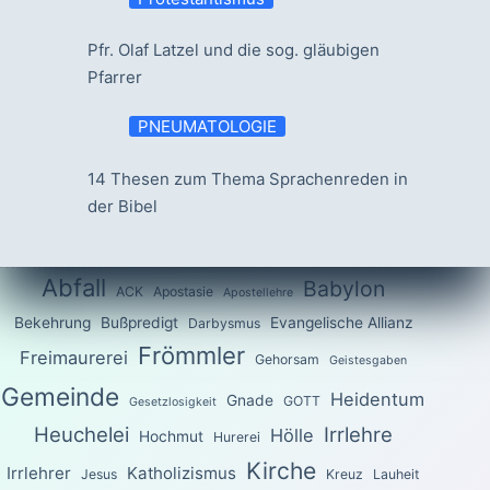
Pfr. Olaf Latzel und die sog. gläubigen
Pfarrer
PNEUMATOLOGIE
14 Thesen zum Thema Sprachenreden in
der Bibel
Abfall
Babylon
ACK
Apostasie
Apostellehre
Bekehrung
Bußpredigt
Evangelische Allianz
Darbysmus
Frömmler
Freimaurerei
Gehorsam
Geistesgaben
Gemeinde
Heidentum
Gnade
GOTT
Gesetzlosigkeit
Heuchelei
Irrlehre
Hölle
Hochmut
Hurerei
Kirche
Irrlehrer
Katholizismus
Jesus
Kreuz
Lauheit