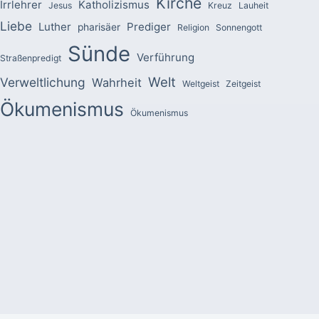
Kirche
Irrlehrer
Katholizismus
Jesus
Kreuz
Lauheit
Liebe
Luther
Prediger
pharisäer
Religion
Sonnengott
Sünde
Verführung
Straßenpredigt
Welt
Verweltlichung
Wahrheit
Weltgeist
Zeitgeist
Ökumenismus
Ökumenismus