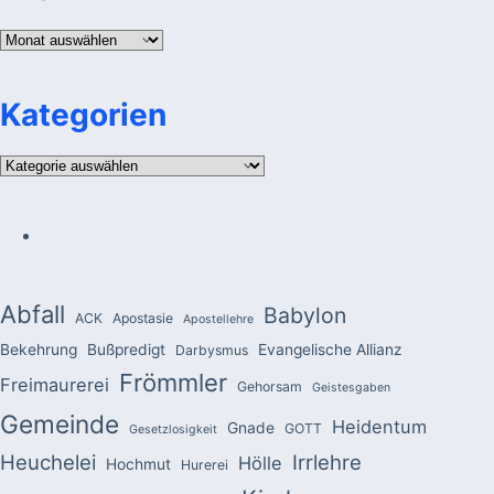
Archiv
Kategorien
Kategorien
Abfall
Babylon
ACK
Apostasie
Apostellehre
Bekehrung
Bußpredigt
Evangelische Allianz
Darbysmus
Frömmler
Freimaurerei
Gehorsam
Geistesgaben
Gemeinde
Heidentum
Gnade
GOTT
Gesetzlosigkeit
Heuchelei
Irrlehre
Hölle
Hochmut
Hurerei