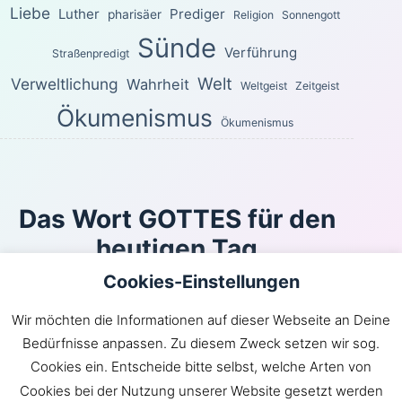
Liebe
Luther
Prediger
pharisäer
Religion
Sonnengott
Sünde
Verführung
Straßenpredigt
Welt
Verweltlichung
Wahrheit
Weltgeist
Zeitgeist
Ökumenismus
Ökumenismus
Das Wort GOTTES für den
heutigen Tag
Cookies-Einstellungen
Oder kann sich jemand in Schlupfwinkeln verbergen,
und ich, ich sähe ihn nicht?, spricht der HERR. Bin ich
Wir möchten die Informationen auf dieser Webseite an Deine
es nicht, der den Himmel und die Erde erfüllt?, spricht
Bedürfnisse anpassen. Zu diesem Zweck setzen wir sog.
der HERR.
Cookies ein. Entscheide bitte selbst, welche Arten von
Jeremia 23:24
Cookies bei der Nutzung unserer Website gesetzt werden
Inhaltsverzeichnis
|
Newsroom
|
KLARtext
|