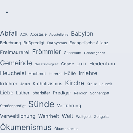
Abfall
Babylon
ACK
Apostasie
Apostellehre
Bekehrung
Bußpredigt
Evangelische Allianz
Darbysmus
Frömmler
Freimaurerei
Gehorsam
Geistesgaben
Gemeinde
Heidentum
Gnade
GOTT
Gesetzlosigkeit
Heuchelei
Irrlehre
Hölle
Hochmut
Hurerei
Kirche
Irrlehrer
Katholizismus
Jesus
Kreuz
Lauheit
Liebe
Luther
Prediger
pharisäer
Religion
Sonnengott
Sünde
Verführung
Straßenpredigt
Welt
Verweltlichung
Wahrheit
Weltgeist
Zeitgeist
Ökumenismus
Ökumenismus