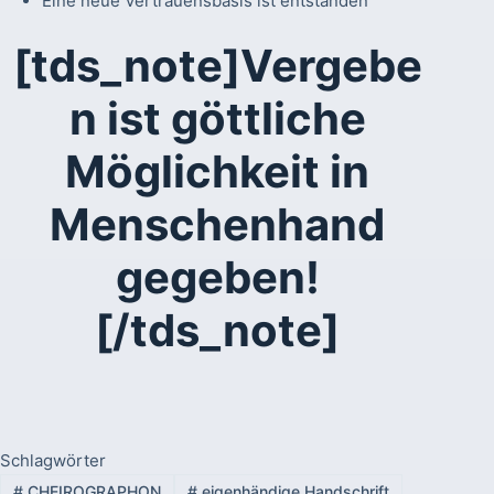
Eine neue Vertrauensbasis ist entstanden
[tds_note]Vergebe
n ist göttliche
Möglichkeit in
Menschenhand
gegeben!
[/tds_note]
Schlagwörter
#
CHEIROGRAPHON
#
eigenhändige Handschrift