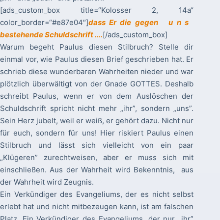
[ads_custom_box title=“Kolosser 2, 14a“
color_border=“#e87e04″]
dass Er die gegen u n s
bestehende Schuldschrift ….
[/ads_custom_box]
Warum begeht Paulus diesen Stilbruch? Stelle dir
einmal vor, wie Paulus diesen Brief geschrieben hat. Er
schrieb diese wunderbaren Wahrheiten nieder und war
plötzlich überwältigt von der Gnade GOTTES. Deshalb
schreibt Paulus, wenn er von dem Auslöschen der
Schuldschrift spricht nicht mehr „ihr”, sondern „uns”.
Sein Herz jubelt, weil er weiß, er gehört dazu. Nicht nur
für euch, sondern für uns! Hier riskiert Paulus einen
Stilbruch und lässt sich vielleicht von ein paar
„Klügeren” zurechtweisen, aber er muss sich mit
einschließen. Aus der Wahrheit wird Bekenntnis, aus
der Wahrheit wird Zeugnis.
Ein Verkündiger des Evangeliums, der es nicht selbst
erlebt hat und nicht mitbezeugen kann, ist am falschen
Platz. Ein Verkündiger des Evangeliums, der nur „ihr”