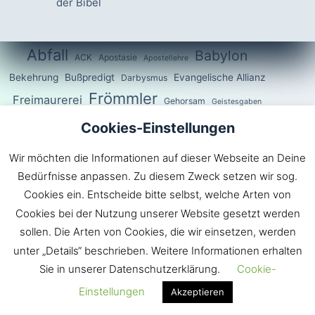
der Bibel
Abfall
Babylon
ACK
Apostasie
Apostellehre
Bekehrung
Bußpredigt
Evangelische Allianz
Darbysmus
Frömmler
Freimaurerei
Gehorsam
Geistesgaben
Gemeinde
Heidentum
Cookies-Einstellungen
Gnade
GOTT
Gesetzlosigkeit
Heuchelei
Irrlehre
Hölle
Hochmut
Hurerei
Wir möchten die Informationen auf dieser Webseite an Deine
Kirche
Irrlehrer
Katholizismus
Jesus
Kreuz
Lauheit
Bedürfnisse anpassen. Zu diesem Zweck setzen wir sog.
Liebe
Cookies ein. Entscheide bitte selbst, welche Arten von
Luther
Prediger
pharisäer
Religion
Sonnengott
Cookies bei der Nutzung unserer Website gesetzt werden
Sünde
Verführung
Straßenpredigt
sollen. Die Arten von Cookies, die wir einsetzen, werden
Welt
Verweltlichung
unter „Details“ beschrieben. Weitere Informationen erhalten
Wahrheit
Weltgeist
Zeitgeist
Sie in unserer Datenschutzerklärung.
Cookie-
Ökumenismus
Ökumenismus
Einstellungen
Akzeptieren