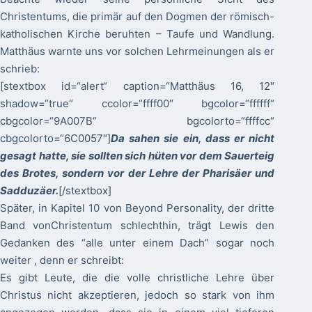
Christentums, die primär auf den Dogmen der römisch-
katholischen Kirche beruhten – Taufe und Wandlung.
Matthäus warnte uns vor solchen Lehrmeinungen als er
schrieb:
[stextbox id=“alert“ caption=“Matthäus 16, 12″
shadow=“true“ ccolor=“ffff00″ bgcolor=“ffffff“
cbgcolor=“9A007B“ bgcolorto=“ffffcc“
cbgcolorto=“6C0057″]
Da sahen sie ein, dass er nicht
gesagt hatte, sie sollten sich hüten vor dem Sauerteig
des Brotes, sondern vor der Lehre der Pharisäer und
Sadduzäer.
[/stextbox]
Später, in Kapitel 10 von Beyond Personality, der dritte
Band vonChristentum schlechthin, trägt Lewis den
Gedanken des “alle unter einem Dach” sogar noch
weiter , denn er schreibt:
Es gibt Leute, die die volle christliche Lehre über
Christus nicht akzeptieren, jedoch so stark von ihm