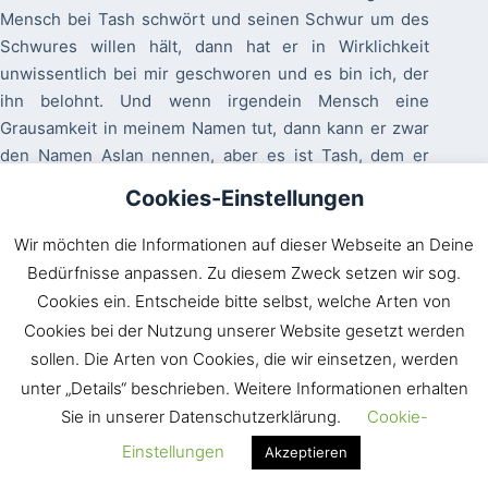
Mensch bei Tash schwört und seinen Schwur um des
Schwures willen hält, dann hat er in Wirklichkeit
unwissentlich bei mir geschworen und es bin ich, der
ihn belohnt. Und wenn irgendein Mensch eine
Grausamkeit in meinem Namen tut, dann kann er zwar
den Namen Aslan nennen, aber es ist Tash, dem er
dient und von Tash wird seine Tat angenommen.
Cookies-Einstellungen
Verstehst du, Kind? Ich sagte: Herr, du weißt, wie sehr
ich verstehe. Doch ich sagte auch (weil die Wahrheit
Wir möchten die Informationen auf dieser Webseite an Deine
mich zwang): Ja, ich habe all meine Tage Tash gesucht.
Bedürfnisse anpassen. Zu diesem Zweck setzen wir sog.
Geliebter, sagte der Herrliche, wenn dein eigentliches
Cookies ein. Entscheide bitte selbst, welche Arten von
Verlangen nicht nach mir gewesen wäre, hättest du
Cookies bei der Nutzung unserer Website gesetzt werden
nicht so lange und so ernsthaft gesucht. Denn alle
sollen. Die Arten von Cookies, die wir einsetzen, werden
finden, was sie in Wahrheit suchen.
unter „Details“ beschrieben. Weitere Informationen erhalten
In dem Buch sterben die Kinder tatsächlich und treten
Sie in unserer Datenschutzerklärung.
Cookie-
in den Himmel ein. Wie wir aus der zitierten Passage
Einstellungen
Akzeptieren
entnehmen können, gilt das natürlich auch für alle
Arten von Geschöpfen, sowohl gute als auch böse.