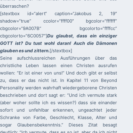
überraschen?
[stextbox id=“alert“ caption=“Jakobus 2, 19″
shadow=“true“ ccolor=“ffff00″ bgcolor=“ffffff“
cbgcolor=“9A007B“ bgcolorto=“ffffcc“
cbgcolorto=“6C0057″]
Du glaubst, dass ein einziger
GOTT ist? Du tust wohl daran! Auch die Dämonen
glauben es und zittern.
[/stextbox]
Seine aufschlussreichen Ausführungen über das
christliche Leben lassen einen Christen ausrufen
wollen: “Er ist einer von uns!” Und doch gibt er selbst
zu, dass er das nicht ist. In Kapitel 11 von Beyond
Personality werden wahrhaft wiedergeborene Christen
beschrieben und dort sagt er: “Und ich vermute stark
(aber woher sollte ich es wissen?) dass sie einander
sofort und unfehlbar erkennen, ungeachtet jeder
Schranke von Farbe, Geschlecht, Klasse, Alter und
sogar Glaubensbekenntnis.” Dieses Zitat besagt
deutlich: “Ich vermute, dass es so ist, aber da ich nicht