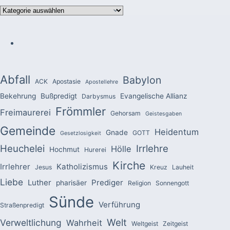
Kategorien
Abfall
Babylon
ACK
Apostasie
Apostellehre
Bekehrung
Bußpredigt
Evangelische Allianz
Darbysmus
Frömmler
Freimaurerei
Gehorsam
Geistesgaben
Gemeinde
Heidentum
Gnade
GOTT
Gesetzlosigkeit
Heuchelei
Irrlehre
Hölle
Hochmut
Hurerei
Kirche
Irrlehrer
Katholizismus
Jesus
Kreuz
Lauheit
Liebe
Luther
Prediger
pharisäer
Religion
Sonnengott
Sünde
Verführung
Straßenpredigt
Welt
Verweltlichung
Wahrheit
Weltgeist
Zeitgeist