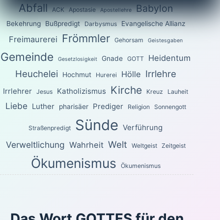
Abfall
Babylon
ACK
Apostasie
Apostellehre
Bekehrung
Bußpredigt
Evangelische Allianz
Darbysmus
Frömmler
Freimaurerei
Gehorsam
Geistesgaben
Gemeinde
Heidentum
Gnade
GOTT
Gesetzlosigkeit
Heuchelei
Irrlehre
Hölle
Hochmut
Hurerei
Kirche
Irrlehrer
Katholizismus
Jesus
Kreuz
Lauheit
Liebe
Luther
Prediger
pharisäer
Religion
Sonnengott
Sünde
Verführung
Straßenpredigt
Welt
Verweltlichung
Wahrheit
Weltgeist
Zeitgeist
Ökumenismus
Ökumenismus
Das Wort GOTTES für den