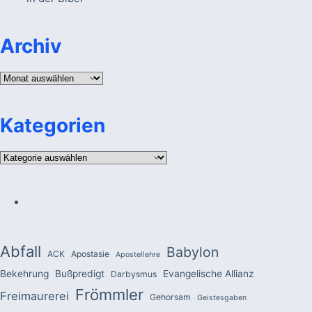
Archiv
Archiv
Kategorien
Kategorien
Abfall
Babylon
ACK
Apostasie
Apostellehre
Bekehrung
Bußpredigt
Evangelische Allianz
Darbysmus
Frömmler
Freimaurerei
Gehorsam
Geistesgaben