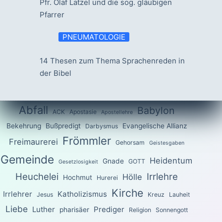
Pfr. Olaf Latzel und die sog. gläubigen
Pfarrer
PNEUMATOLOGIE
14 Thesen zum Thema Sprachenreden in
der Bibel
Abfall
Babylon
ACK
Apostasie
Apostellehre
Bekehrung
Bußpredigt
Evangelische Allianz
Darbysmus
Frömmler
Freimaurerei
Gehorsam
Geistesgaben
Gemeinde
Heidentum
Gnade
GOTT
Gesetzlosigkeit
Heuchelei
Irrlehre
Hölle
Hochmut
Hurerei
Kirche
Irrlehrer
Katholizismus
Jesus
Kreuz
Lauheit
Liebe
Luther
Prediger
pharisäer
Religion
Sonnengott