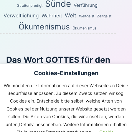
Sünde
Verführung
Straßenpredigt
Welt
Verweltlichung
Wahrheit
Weltgeist
Zeitgeist
Ökumenismus
Ökumenismus
Das Wort GOTTES für den
heutigen Tag
Cookies-Einstellungen
Wie du den Weg des Windes nicht kennst und nicht die
Wir möchten die Informationen auf dieser Webseite an Deine
Gebeine im Leib der Schwangeren, so kennst du das
Bedürfnisse anpassen. Zu diesem Zweck setzen wir sog.
Werk Gottes nicht, der alles wirkt.
Cookies ein. Entscheide bitte selbst, welche Arten von
Prediger 11:5
Cookies bei der Nutzung unserer Website gesetzt werden
Inhaltsverzeichnis
|
Newsroom
|
KLARtext
|
sollen. Die Arten von Cookies, die wir einsetzen, werden
Bibelübersetzungen
|
Impressum
unter „Details“ beschrieben. Weitere Informationen erhalten