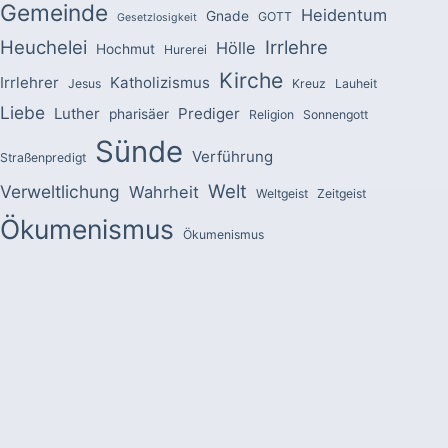
Gemeinde
Heidentum
Gnade
GOTT
Gesetzlosigkeit
Heuchelei
Irrlehre
Hölle
Hochmut
Hurerei
Kirche
Irrlehrer
Katholizismus
Jesus
Kreuz
Lauheit
Liebe
Luther
Prediger
pharisäer
Religion
Sonnengott
Sünde
Verführung
Straßenpredigt
Welt
Verweltlichung
Wahrheit
Weltgeist
Zeitgeist
Ökumenismus
Ökumenismus