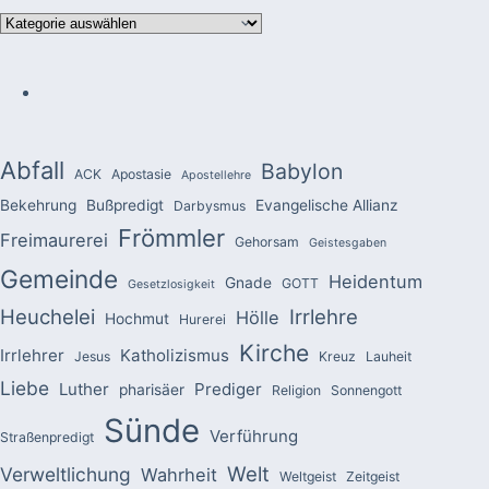
Kategorien
Abfall
Babylon
ACK
Apostasie
Apostellehre
Bekehrung
Bußpredigt
Evangelische Allianz
Darbysmus
Frömmler
Freimaurerei
Gehorsam
Geistesgaben
Gemeinde
Heidentum
Gnade
GOTT
Gesetzlosigkeit
Heuchelei
Irrlehre
Hölle
Hochmut
Hurerei
Kirche
Irrlehrer
Katholizismus
Jesus
Kreuz
Lauheit
Liebe
Luther
Prediger
pharisäer
Religion
Sonnengott
Sünde
Verführung
Straßenpredigt
Welt
Verweltlichung
Wahrheit
Weltgeist
Zeitgeist