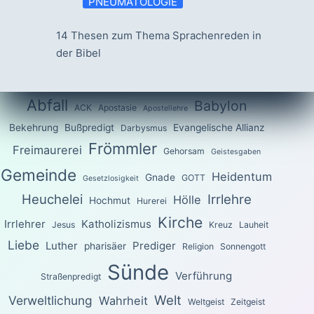
PNEUMATOLOGIE
14 Thesen zum Thema Sprachenreden in
der Bibel
Abfall
Babylon
ACK
Apostasie
Apostellehre
Bekehrung
Bußpredigt
Evangelische Allianz
Darbysmus
Frömmler
Freimaurerei
Gehorsam
Geistesgaben
Gemeinde
Heidentum
Gnade
GOTT
Gesetzlosigkeit
Heuchelei
Irrlehre
Hölle
Hochmut
Hurerei
Kirche
Irrlehrer
Katholizismus
Jesus
Kreuz
Lauheit
Liebe
Luther
Prediger
pharisäer
Religion
Sonnengott
Sünde
Verführung
Straßenpredigt
Welt
Verweltlichung
Wahrheit
Weltgeist
Zeitgeist