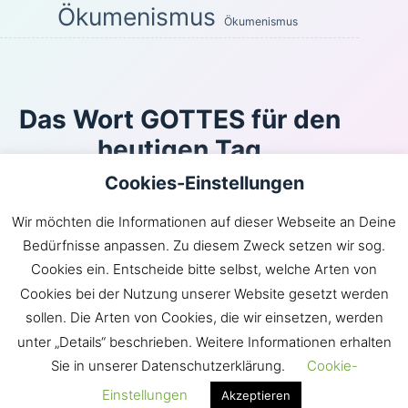
Ökumenismus
Ökumenismus
Das Wort GOTTES für den
heutigen Tag
Cookies-Einstellungen
Oder kann sich jemand in Schlupfwinkeln verbergen,
und ich, ich sähe ihn nicht?, spricht der HERR. Bin ich
Wir möchten die Informationen auf dieser Webseite an Deine
es nicht, der den Himmel und die Erde erfüllt?, spricht
Bedürfnisse anpassen. Zu diesem Zweck setzen wir sog.
der HERR.
Cookies ein. Entscheide bitte selbst, welche Arten von
Jeremia 23:24
Cookies bei der Nutzung unserer Website gesetzt werden
Inhaltsverzeichnis
|
Newsroom
|
KLARtext
|
sollen. Die Arten von Cookies, die wir einsetzen, werden
Bibelübersetzungen
|
Impressum
unter „Details“ beschrieben. Weitere Informationen erhalten
Sie in unserer Datenschutzerklärung.
Cookie-
GOTT hat die Gemeinde JESU in die Welt gebracht.
Satan hingegen möchte die Welt in die Gemeinde
Einstellungen
Akzeptieren