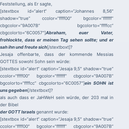
Feststellung, als Er sagte,
[stextbox id=“alert“ caption=“Johannes 8,56″
shadow=“true“ ccolor=“ffff00″ bgcolor=“ffffff“
cbgcolor=“9A007B“ bgcolorto=“ffffcc“
cbgcolorto=“6C0057″]
Abraham, euer Vater,
frohlockte, dass er meinen Tag sehen sollte; und er
sah ihn und freute sich
[/stextboxt]?
Jesaja offenbarte, dass der kommende Messias
GOTTES sowohl Sohn sein würde:
[stextbox id=“alert“ caption=“Jesaja 9,5″ shadow=“true“
ccolor=“ffff00″ bgcolor=“ffffff“ cbgcolor=“9A007B“
bgcolorto=“ffffcc“ cbgcolorto=“6C0057″]
ein SOHN ist
uns gegeben
[/stextboxt]?
als auch dass er JaHWeH sein würde, der 203 mal in
der Bibel
der GOTT Israels
genannt wurde:
[stextbox id=“alert“ caption=“Jesaja 9,5″ shadow=“true“
ccolor=“ffff00″ bgcolor=“ffffff“ cbgcolor=“9A007B“