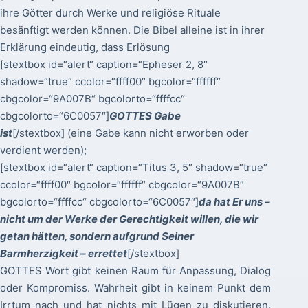
ihre Götter durch Werke und religiöse Rituale
besänftigt werden können. Die Bibel alleine ist in ihrer
Erklärung eindeutig, dass Erlösung
[stextbox id=“alert“ caption=“Epheser 2, 8″
shadow=“true“ ccolor=“ffff00″ bgcolor=“ffffff“
cbgcolor=“9A007B“ bgcolorto=“ffffcc“
cbgcolorto=“6C0057″]
GOTTES Gabe
ist
[/stextbox] (eine Gabe kann nicht erworben oder
verdient werden);
[stextbox id=“alert“ caption=“Titus 3, 5″ shadow=“true“
ccolor=“ffff00″ bgcolor=“ffffff“ cbgcolor=“9A007B“
bgcolorto=“ffffcc“ cbgcolorto=“6C0057″]
da hat Er uns –
nicht um der Werke der Gerechtigkeit willen, die wir
getan hätten, sondern aufgrund Seiner
Barmherzigkeit – errettet
[/stextbox]
GOTTES Wort gibt keinen Raum für Anpassung, Dialog
oder Kompromiss. Wahrheit gibt in keinem Punkt dem
Irrtum nach und hat nichts mit Lügen zu diskutieren.