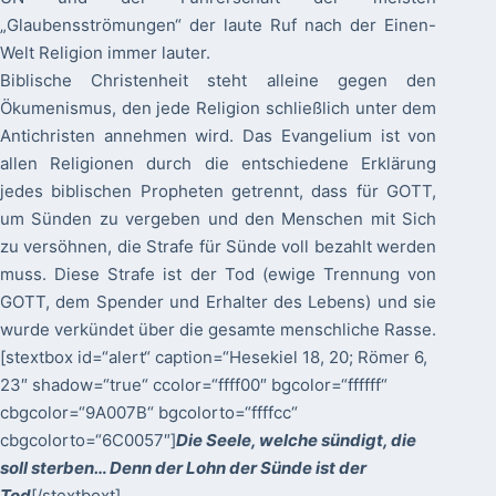
„Glaubensströmungen“ der laute Ruf nach der Einen-
Welt Religion immer lauter.
Biblische Christenheit steht alleine gegen den
Ökumenismus, den jede Religion schließlich unter dem
Antichristen annehmen wird. Das Evangelium ist von
allen Religionen durch die entschiedene Erklärung
jedes biblischen Propheten getrennt, dass für GOTT,
um Sünden zu vergeben und den Menschen mit Sich
zu versöhnen, die Strafe für Sünde voll bezahlt werden
muss. Diese Strafe ist der Tod (ewige Trennung von
GOTT, dem Spender und Erhalter des Lebens) und sie
wurde verkündet über die gesamte menschliche Rasse.
[stextbox id=“alert“ caption=“Hesekiel 18, 20; Römer 6,
23″ shadow=“true“ ccolor=“ffff00″ bgcolor=“ffffff“
cbgcolor=“9A007B“ bgcolorto=“ffffcc“
cbgcolorto=“6C0057″]
Die Seele, welche sündigt, die
soll sterben… Denn der Lohn der Sünde ist der
Tod
[/stextboxt]