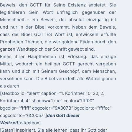
Beweis, den GOTT für Seine Existenz anbietet. Sie
legitimieren Sein Wort unfraglich gegenüber der
Menschheit – ein Beweis, der absolut einzigartig ist
und nur in der Bibel vorkommt. Neben dem Beweis,
dass die Bibel GOTTES Wort ist, entwickeln erfüllte
Prophetien Themen, die wie goldene Fäden durch den
ganzen Wandteppich der Schrift gewebt sind.
Eines ihrer Hauptthemen ist Erlösung: das einzige
Mittel, wodurch ein heiliger GOTT gerecht vergeben
kann und sich mit Seinem Geschöpf, dem Menschen,
versöhnen kann. Die Bibel verurteilt alle Weltreligionen
als durch
[stextbox id=“alert“ caption=“1. Korinther 10, 20; 2.
Korinther 4, 4″ shadow=“true“ ccolor=“ffff00″
bgcolor=“ffffff“ cbgcolor=“9A007B“ bgcolorto=“ffffcc“
cbgcolorto=“6C0057″]
den Gott dieser
Weltzeit
[/stextbox]
[Satan] inspiriert. Sie alle lehren, dass ihr Gott oder