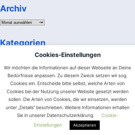
Archiv
Archiv
Kategorien
Cookies-Einstellungen
Kategorien
Wir möchten die Informationen auf dieser Webseite an Deine
Bedürfnisse anpassen. Zu diesem Zweck setzen wir sog.
Cookies ein. Entscheide bitte selbst, welche Arten von
Cookies bei der Nutzung unserer Website gesetzt werden
Abfall
Babylon
ACK
Apostasie
sollen. Die Arten von Cookies, die wir einsetzen, werden
Apostellehre
unter „Details“ beschrieben. Weitere Informationen erhalten
Bekehrung
Bußpredigt
Evangelische Allianz
Darbysmus
Frömmler
Sie in unserer Datenschutzerklärung.
Cookie-
Freimaurerei
Gehorsam
Geistesgaben
Einstellungen
Akzeptieren
Gemeinde
Heidentum
Gnade
GOTT
Gesetzlosigkeit