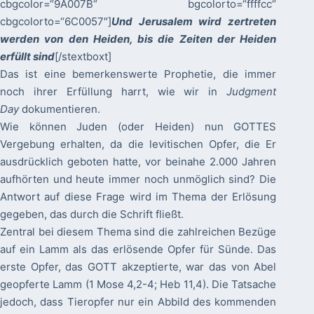
cbgcolor=“9A007B“ bgcolorto=“ffffcc“
cbgcolorto=“6C0057″]
Und Jerusalem wird zertreten
werden von den Heiden, bis die Zeiten der Heiden
erfüllt sind
[/stextboxt]
Das ist eine bemerkenswerte Prophetie, die immer
noch ihrer Erfüllung harrt, wie wir in
Judgment
Day
dokumentieren.
Wie können Juden (oder Heiden) nun GOTTES
Vergebung erhalten, da die levitischen Opfer, die Er
ausdrücklich geboten hatte, vor beinahe 2.000 Jahren
aufhörten und heute immer noch unmöglich sind? Die
Antwort auf diese Frage wird im Thema der Erlösung
gegeben, das durch die Schrift fließt.
Zentral bei diesem Thema sind die zahlreichen Bezüge
auf ein Lamm als das erlösende Opfer für Sünde. Das
erste Opfer, das GOTT akzeptierte, war das von Abel
geopferte Lamm (1 Mose 4,2-4; Heb 11,4). Die Tatsache
jedoch, dass Tieropfer nur ein Abbild des kommenden