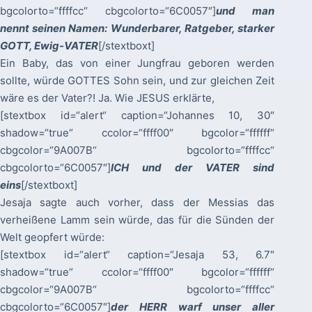
bgcolorto=“ffffcc“ cbgcolorto=“6C0057″]
und man
nennt seinen Namen: Wunderbarer, Ratgeber, starker
GOTT, Ewig-VATER
[/stextboxt]
Ein Baby, das von einer Jungfrau geboren werden
sollte, würde GOTTES Sohn sein, und zur gleichen Zeit
wäre es der Vater?! Ja. Wie JESUS erklärte,
[stextbox id=“alert“ caption=“Johannes 10, 30″
shadow=“true“ ccolor=“ffff00″ bgcolor=“ffffff“
cbgcolor=“9A007B“ bgcolorto=“ffffcc“
cbgcolorto=“6C0057″]
ICH und der VATER sind
eins
[/stextboxt]
Jesaja sagte auch vorher, dass der Messias das
verheißene Lamm sein würde, das für die Sünden der
Welt geopfert würde:
[stextbox id=“alert“ caption=“Jesaja 53, 6.7″
shadow=“true“ ccolor=“ffff00″ bgcolor=“ffffff“
cbgcolor=“9A007B“ bgcolorto=“ffffcc“
cbgcolorto=“6C0057″]
der HERR warf unser aller