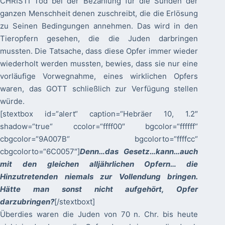
CHRISTI Tod bei der Bezahlung für die Sünden der
ganzen Menschheit denen zuschreibt, die die Erlösung
zu Seinen Bedingungen annehmen. Das wird in den
Tieropfern gesehen, die die Juden darbringen
mussten. Die Tatsache, dass diese Opfer immer wieder
wiederholt werden mussten, bewies, dass sie nur eine
vorläufige Vorwegnahme, eines wirklichen Opfers
waren, das GOTT schließlich zur Verfügung stellen
würde.
[stextbox id=“alert“ caption=“Hebräer 10, 1.2″
shadow=“true“ ccolor=“ffff00″ bgcolor=“ffffff“
cbgcolor=“9A007B“ bgcolorto=“ffffcc“
cbgcolorto=“6C0057″]
Denn…das Gesetz…kann…auch
mit den gleichen alljährlichen Opfern… die
Hinzutretenden niemals zur Vollendung bringen.
Hätte man sonst nicht aufgehört, Opfer
darzubringen?
[/stextboxt]
Überdies waren die Juden von 70 n. Chr. bis heute