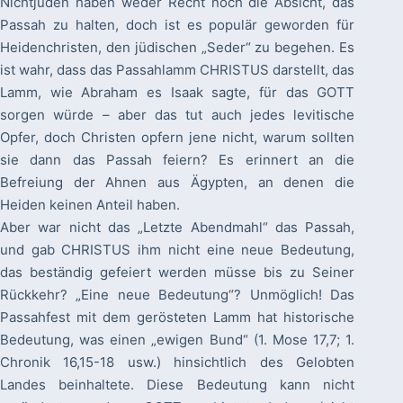
Nichtjuden haben weder Recht noch die Absicht, das
Passah zu halten, doch ist es populär geworden für
Heidenchristen, den jüdischen „Seder“ zu begehen. Es
ist wahr, dass das Passahlamm CHRISTUS darstellt, das
Lamm, wie Abraham es Isaak sagte, für das GOTT
sorgen würde – aber das tut auch jedes levitische
Opfer, doch Christen opfern jene nicht, warum sollten
sie dann das Passah feiern? Es erinnert an die
Befreiung der Ahnen aus Ägypten, an denen die
Heiden keinen Anteil haben.
Aber war nicht das „Letzte Abendmahl“ das Passah,
und gab CHRISTUS ihm nicht eine neue Bedeutung,
das beständig gefeiert werden müsse bis zu Seiner
Rückkehr? „Eine neue Bedeutung“? Unmöglich! Das
Passahfest mit dem gerösteten Lamm hat historische
Bedeutung, was einen „ewigen Bund“ (1. Mose 17,7; 1.
Chronik 16,15-18 usw.) hinsichtlich des Gelobten
Landes beinhaltete. Diese Bedeutung kann nicht