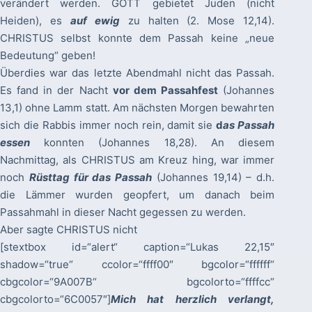
verändert werden. GOTT gebietet Juden (nicht
Heiden), es
auf ewig
zu halten (2. Mose 12,14).
CHRISTUS selbst konnte dem Passah keine „neue
Bedeutung“ geben!
Überdies war das letzte Abendmahl nicht das Passah.
Es fand in der Nacht
vor dem Passahfest
(Johannes
13,1) ohne Lamm statt. Am nächsten Morgen bewahrten
sich die Rabbis immer noch rein, damit sie
d
as Passah
essen
konnten (Johannes 18,28). An diesem
Nachmittag, als CHRISTUS am Kreuz hing, war immer
noch
Rüsttag für das Passah
(Johannes 19,14) – d.h.
die Lämmer wurden geopfert, um danach beim
Passahmahl in dieser Nacht gegessen zu werden.
Aber sagte CHRISTUS nicht
[stextbox id=“alert“ caption=“Lukas 22,15″
shadow=“true“ ccolor=“ffff00″ bgcolor=“ffffff“
cbgcolor=“9A007B“ bgcolorto=“ffffcc“
cbgcolorto=“6C0057″]
Mich hat herzlich verlangt,