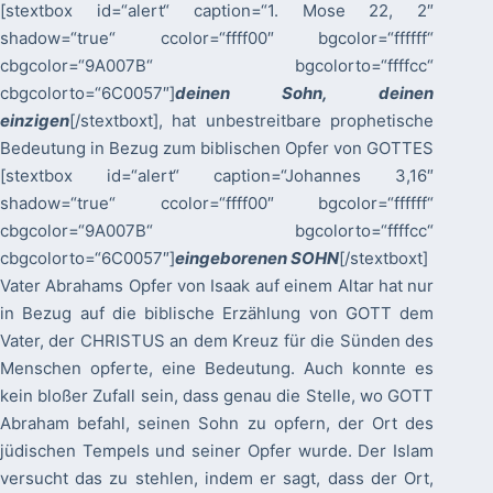
[stextbox id=“alert“ caption=“1. Mose 22, 2″
shadow=“true“ ccolor=“ffff00″ bgcolor=“ffffff“
cbgcolor=“9A007B“ bgcolorto=“ffffcc“
cbgcolorto=“6C0057″]
deinen Sohn, deinen
einzigen
[/stextboxt], hat unbestreitbare prophetische
Bedeutung in Bezug zum biblischen Opfer von GOTTES
[stextbox id=“alert“ caption=“Johannes 3,16″
shadow=“true“ ccolor=“ffff00″ bgcolor=“ffffff“
cbgcolor=“9A007B“ bgcolorto=“ffffcc“
cbgcolorto=“6C0057″]
eingeborenen SOHN
[/stextboxt]
Vater Abrahams Opfer von Isaak auf einem Altar hat nur
in Bezug auf die biblische Erzählung von GOTT dem
Vater, der CHRISTUS an dem Kreuz für die Sünden des
Menschen opferte, eine Bedeutung. Auch konnte es
kein bloßer Zufall sein, dass genau die Stelle, wo GOTT
Abraham befahl, seinen Sohn zu opfern, der Ort des
jüdischen Tempels und seiner Opfer wurde. Der Islam
versucht das zu stehlen, indem er sagt, dass der Ort,