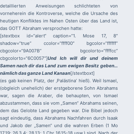
detaillierten Anweisungen schlichteten von
vorneherein die Kontroverse, welche die Ursache des
heutigen Konfliktes im Nahen Osten über das Land ist,
das GOTT Abraham versprochen hatte:
[stextbox id=“alert“ caption=“1. Mose 17, 8″
shadow=“true“ ccolor=“ffff00″ bgcolor=“ffffff“
cbgcolor=“9A007B“ bgcolorto=“ffffcc“
cbgcolorto=“6C0057″]
Und Ich will dir und deinem
Samen nach dir das Land zum ewigen Besitz geben…
nämlich das ganze Land Kanaan
[/stextboxt]
(es gab keinen Platz, der ‚Palästina’ hieß). Weil Ismael,
(obgleich unehelich) der erstgeborene Sohn Abrahams
war, sagen die Araber, die behaupten, von Ismael
abzustammen, dass sie vom „Samen“ Abrahams seinen,
dem das Gelobte Land gegeben war. Die Bibel jedoch
sagt eindeutig, dass Abrahams Nachfahren durch Isaak
und Jakob der „Samen“ und die wahren Erben (1 Mo
17,19; 26,3.4; 28,13; 1 Chr 16,15-18 usw.) sind. Nach der