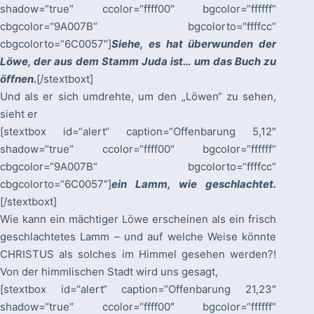
shadow=“true“ ccolor=“ffff00″ bgcolor=“ffffff“
cbgcolor=“9A007B“ bgcolorto=“ffffcc“
cbgcolorto=“6C0057″]
Siehe, es hat überwunden der
Löwe, der aus dem Stamm Juda ist… um das Buch zu
öffnen.
[/stextboxt]
Und als er sich umdrehte, um den „Löwen“ zu sehen,
sieht er
[stextbox id=“alert“ caption=“Offenbarung 5,12″
shadow=“true“ ccolor=“ffff00″ bgcolor=“ffffff“
cbgcolor=“9A007B“ bgcolorto=“ffffcc“
cbgcolorto=“6C0057″]
ein Lamm, wie geschlachtet.
[/stextboxt]
Wie kann ein mächtiger Löwe erscheinen als ein frisch
geschlachtetes Lamm – und auf welche Weise könnte
CHRISTUS als solches im Himmel gesehen werden?!
Von der himmlischen Stadt wird uns gesagt,
[stextbox id=“alert“ caption=“Offenbarung 21,23″
shadow=“true“ ccolor=“ffff00″ bgcolor=“ffffff“