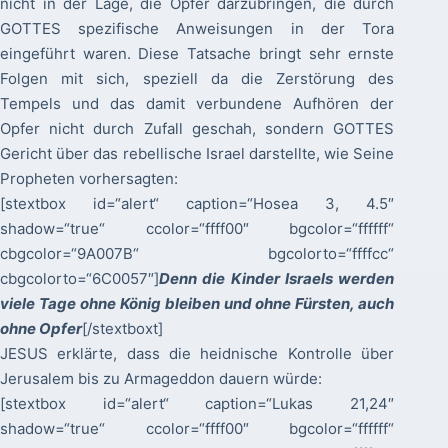
nicht in der Lage, die Opfer darzubringen, die durch
GOTTES spezifische Anweisungen in der Tora
eingeführt waren. Diese Tatsache bringt sehr ernste
Folgen mit sich, speziell da die Zerstörung des
Tempels und das damit verbundene Aufhören der
Opfer nicht durch Zufall geschah, sondern GOTTES
Gericht über das rebellische Israel darstellte, wie Seine
Propheten vorhersagten:
[stextbox id=“alert“ caption=“Hosea 3, 4.5″
shadow=“true“ ccolor=“ffff00″ bgcolor=“ffffff“
cbgcolor=“9A007B“ bgcolorto=“ffffcc“
cbgcolorto=“6C0057″]
Denn die Kinder Israels werden
viele Tage ohne König bleiben und ohne Fürsten, auch
ohne Opfer
[/stextboxt]
JESUS erklärte, dass die heidnische Kontrolle über
Jerusalem bis zu Armageddon dauern würde:
[stextbox id=“alert“ caption=“Lukas 21,24″
shadow=“true“ ccolor=“ffff00″ bgcolor=“ffffff“