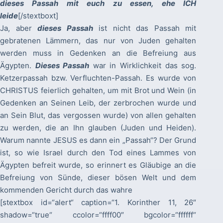
dieses Passah mit euch zu essen, ehe ICH
leide
[/stextboxt]
Ja, aber
dieses Passah
ist nicht das Passah mit
gebratenen Lämmern, das nur von Juden gehalten
werden muss in Gedenken an die Befreiung aus
Ägypten.
Dieses Passah
war in Wirklichkeit das sog.
Ketzerpassah bzw. Verfluchten-Passah. Es wurde von
CHRISTUS feierlich gehalten, um mit Brot und Wein (in
Gedenken an Seinen Leib, der zerbrochen wurde und
an Sein Blut, das vergossen wurde) von allen gehalten
zu werden, die an Ihn glauben (Juden und Heiden).
Warum nannte JESUS es dann ein „Passah“? Der Grund
ist, so wie Israel durch den Tod eines Lammes von
Ägypten befreit wurde, so erinnert es Gläubige an die
Befreiung von Sünde, dieser bösen Welt und dem
kommenden Gericht durch das wahre
[stextbox id=“alert“ caption=“1. Korinther 11, 26″
shadow=“true“ ccolor=“ffff00″ bgcolor=“ffffff“