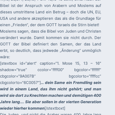
Bibel ist der Anspruch von Arabern und Moslems auf
dieses umstrittene Land ein Betrug – doch die UN, EU,
USA und andere akzeptieren das als die Grundlage für
einen „Frieden“, der dem GOTT Israels die Stirn bietet!
Moslems sagen, dass die Bibel von Juden und Christen
verändert wurde. Damit kommen sie nicht durch. Der
GOTT der Bibel definiert den Samen, der das Land
erbt, so deutlich, dass jedwede „Änderung“ unmöglich
wäre:
[stextbox id=“alert“ caption=“1. Mose 15, 13 – 16″
shadow=“true“ ccolor=“ffff00″ bgcolor=“ffffff“
cbgcolor=“9A007B“ bgcolorto=“ffffcc“
cbgcolorto=“6C0057″]
… dein Same ein Fremdling sein
wird in einem Land, das ihm nicht gehört; und man
wird sie dort zu Knechten machen und demütigen 400
Jahre lang…. Sie aber sollen in der vierten Generation
wieder hierher kommen
[/stextboxt]
Die Juden, und nicht die Araber waren 400 Jahre lang