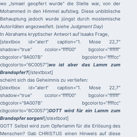
wo „Ismael geopfert wurde“ die Stelle war, von der
Mohammed in den Himmel aufstieg. Diese unbiblische
Behauptung jedoch wurde jüngst durch moslemische
Autoritäten angezweifelt. (siehe
Judgment Day
)
In Abrahams kryptischer Antwort auf Isaaks Frage,
[stextbox id=“alert“ caption=“1. Mose 22,7″
shadow=“true“ ccolor=“ffff00″ bgcolor=“ffffff“
cbgcolor=“9A007B“ bgcolorto=“ffffcc“
cbgcolorto=“6C0057″]
wo ist aber das Lamm zum
Brandopfer?
[/stextboxt]
scheint sich das Geheimnis zu vertiefen:
[stextbox id=“alert“ caption=“1. Mose 22,7″
shadow=“true“ ccolor=“ffff00″ bgcolor=“ffffff“
cbgcolor=“9A007B“ bgcolorto=“ffffcc“
cbgcolorto=“6C0057″]
GOTT wird für ein Lamm zum
Brandopfer sorgen!
[/stextboxt]
GOTT Selbst wird zum Opferlamm für die Erlösung des
Menschen? Gab CHRISTUS einen Hinweis auf diese