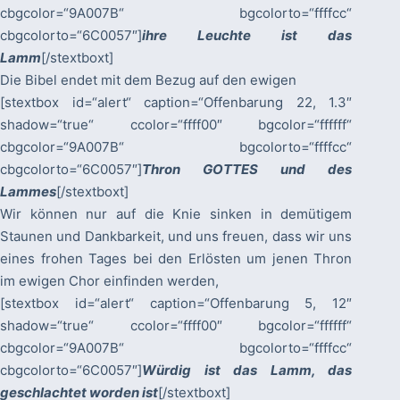
cbgcolor=“9A007B“ bgcolorto=“ffffcc“
cbgcolorto=“6C0057″]
ihre Leuchte ist das
Lamm
[/stextboxt]
Die Bibel endet mit dem Bezug auf den ewigen
[stextbox id=“alert“ caption=“Offenbarung 22, 1.3″
shadow=“true“ ccolor=“ffff00″ bgcolor=“ffffff“
cbgcolor=“9A007B“ bgcolorto=“ffffcc“
cbgcolorto=“6C0057″]
Thron GOTTES und des
Lammes
[/stextboxt]
Wir können nur auf die Knie sinken in demütigem
Staunen und Dankbarkeit, und uns freuen, dass wir uns
eines frohen Tages bei den Erlösten um jenen Thron
im ewigen Chor einfinden werden,
[stextbox id=“alert“ caption=“Offenbarung 5, 12″
shadow=“true“ ccolor=“ffff00″ bgcolor=“ffffff“
cbgcolor=“9A007B“ bgcolorto=“ffffcc“
cbgcolorto=“6C0057″]
Würdig ist das Lamm, das
geschlachtet worden ist
[/stextboxt]