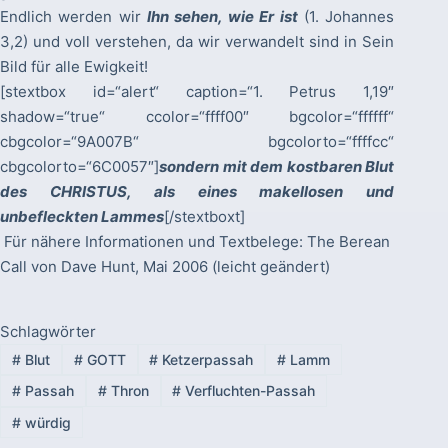
Endlich werden wir
Ihn sehen, wie Er ist
(1. Johannes
3,2) und voll verstehen, da wir verwandelt sind in Sein
Bild für alle Ewigkeit!
[stextbox id=“alert“ caption=“1. Petrus 1,19″
shadow=“true“ ccolor=“ffff00″ bgcolor=“ffffff“
cbgcolor=“9A007B“ bgcolorto=“ffffcc“
cbgcolorto=“6C0057″]
sondern mit dem kostbaren Blut
des CHRISTUS, als eines makellosen und
unbefleckten Lammes
[/stextboxt]
Für nähere Informationen und Textbelege: The Berean
Call von Dave Hunt, Mai 2006 (leicht geändert)
Schlagwörter
#
Blut
#
GOTT
#
Ketzerpassah
#
Lamm
#
Passah
#
Thron
#
Verfluchten-Passah
#
würdig