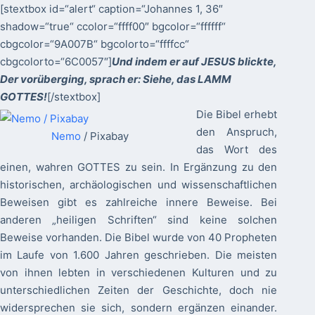
[stextbox id=“alert“ caption=“Johannes 1, 36″
shadow=“true“ ccolor=“ffff00″ bgcolor=“ffffff“
cbgcolor=“9A007B“ bgcolorto=“ffffcc“
cbgcolorto=“6C0057″]
Und indem er auf JESUS blickte,
Der vorüberging, sprach er: Siehe, das LAMM
GOTTES!
[/stextbox]
Die Bibel erhebt
den Anspruch,
Nemo
/ Pixabay
das Wort des
einen, wahren GOTTES zu sein. In Ergänzung zu den
historischen, archäologischen und wissenschaftlichen
Beweisen gibt es zahlreiche innere Beweise. Bei
anderen „heiligen Schriften“ sind keine solchen
Beweise vorhanden. Die Bibel wurde von 40 Propheten
im Laufe von 1.600 Jahren geschrieben. Die meisten
von ihnen lebten in verschiedenen Kulturen und zu
unterschiedlichen Zeiten der Geschichte, doch nie
widersprechen sie sich, sondern ergänzen einander.