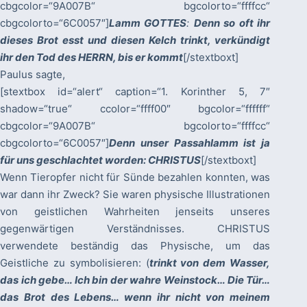
cbgcolor=“9A007B“ bgcolorto=“ffffcc“
cbgcolorto=“6C0057″]
Lamm GOTTES
:
Denn so oft ihr
dieses Brot esst und diesen Kelch trinkt, verkündigt
ihr den Tod des HERRN, bis er kommt
[/stextboxt]
Paulus sagte,
[stextbox id=“alert“ caption=“1. Korinther 5, 7″
shadow=“true“ ccolor=“ffff00″ bgcolor=“ffffff“
cbgcolor=“9A007B“ bgcolorto=“ffffcc“
cbgcolorto=“6C0057″]
Denn unser Passahlamm ist ja
für uns geschlachtet worden: CHRISTUS
[/stextboxt]
Wenn Tieropfer nicht für Sünde bezahlen konnten, was
war dann ihr Zweck? Sie waren physische Illustrationen
von geistlichen Wahrheiten jenseits unseres
gegenwärtigen Verständnisses. CHRISTUS
verwendete beständig das Physische, um das
Geistliche zu symbolisieren: (
trinkt von dem Wasser,
das ich gebe… Ich bin der wahre Weinstock… Die Tür…
das Brot des Lebens… wenn ihr nicht von meinem