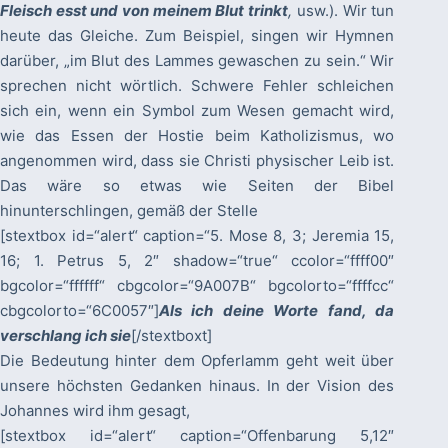
Fleisch esst und von meinem Blut trinkt
,
usw.). Wir tun
heute das Gleiche. Zum Beispiel, singen wir Hymnen
darüber, „im Blut des Lammes gewaschen zu sein.“ Wir
sprechen nicht wörtlich. Schwere Fehler schleichen
sich ein, wenn ein Symbol zum Wesen gemacht wird,
wie das Essen der Hostie beim Katholizismus, wo
angenommen wird, dass sie Christi physischer Leib ist.
Das wäre so etwas wie Seiten der Bibel
hinunterschlingen, gemäß der Stelle
[stextbox id=“alert“ caption=“5. Mose 8, 3; Jeremia 15,
16; 1. Petrus 5, 2″ shadow=“true“ ccolor=“ffff00″
bgcolor=“ffffff“ cbgcolor=“9A007B“ bgcolorto=“ffffcc“
cbgcolorto=“6C0057″]
Als ich deine Worte fand, da
verschlang ich sie
[/stextboxt]
Die Bedeutung hinter dem Opferlamm geht weit über
unsere höchsten Gedanken hinaus. In der Vision des
Johannes wird ihm gesagt,
[stextbox id=“alert“ caption=“Offenbarung 5,12″