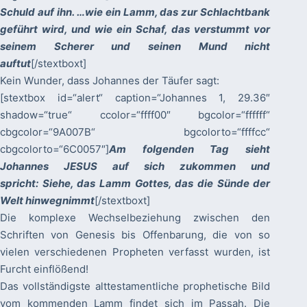
Schuld auf ihn. …wie ein Lamm, das zur Schlachtbank
geführt wird, und wie ein Schaf, das verstummt vor
seinem Scherer und seinen Mund nicht
auftut
[/stextboxt]
Kein Wunder, dass Johannes der Täufer sagt:
[stextbox id=“alert“ caption=“Johannes 1, 29.36″
shadow=“true“ ccolor=“ffff00″ bgcolor=“ffffff“
cbgcolor=“9A007B“ bgcolorto=“ffffcc“
cbgcolorto=“6C0057″]
Am folgenden Tag sieht
Johannes JESUS auf sich zukommen und
spricht: Siehe, das Lamm Gottes, das die Sünde der
Welt hinwegnimmt
[/stextboxt]
Die komplexe Wechselbeziehung zwischen den
Schriften von Genesis bis Offenbarung, die von so
vielen verschiedenen Propheten verfasst wurden, ist
Furcht einflößend!
Das vollständigste alttestamentliche prophetische Bild
vom kommenden Lamm findet sich im Passah. Die