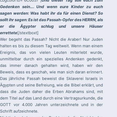
cbgcolorto=“6C0057″]
Und dieser Tag soll euch zum
Gedenken sein…. Und wenn eure Kinder zu euch
sagen werden: Was habt ihr da für einen Dienst? So
sollt ihr sagen: Es ist das Passah-Opfer des HERRN, als
er die Ägypter schlug und unsere Häuser
errettete
[/stextboxt]
Wer begeht das Passah? Nicht die Araber! Nur Juden
halten es bis zu diesem Tag weltweit. Wenn man einem
Ereignis, das von vielen Leuten miterlebt wurde,
unmittelbar durch ein spezielles Andenken gedenkt,
das immer danach gehalten wird, haben wir den
Beweis, dass es geschah, wie man sich daran erinnert.
Das jährliche Passah beweist die Sklaverei Israels in
Ägypten und seine Befreiung, wie die Bibel erklärt, und
dass die Juden daher die Erben Abrahams sind, mit
dem Titel auf das Land durch eine Vertragsurkunde, die
GOTT vor 4.000 Jahren unterzeichnete und in der
Schrift aufzeichnete.