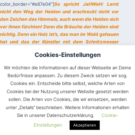
color_border=“#e87e04″]
So spricht JaHWeH: Lernt
nicht den Weg der Heiden und erschreckt nicht vor
den Zeichen des Himmels, auch wenn die Heiden sich
vor ihnen fürchten! Denn die Bräuche der Heiden sind
nichtig. Denn ein Holz ist’s, das man im Wald gehauen
hat und das der Künstler mit dem Schnitzmesser
anfertigt. Er verziert es mit Silber und Gold und
Cookies-Einstellungen
befestigt es mit Hämmern und Nägeln, damit es nicht
wackelt; sie sind gedrechselten Palmbäumen gleich,
Wir möchten die Informationen auf dieser Webseite an Deine
sie können nicht reden; man muß sie tragen, denn sie
Bedürfnisse anpassen. Zu diesem Zweck setzen wir sog.
können nicht gehen. Fürchtet euch nicht vor ihnen,
Cookies ein. Entscheide bitte selbst, welche Arten von
denn sie können nichts Böses tun, und auch Gutes zu
Cookies bei der Nutzung unserer Website gesetzt werden
tun steht nicht in ihrer Macht! Doch dir, o JaHWeH, ist
sollen. Die Arten von Cookies, die wir einsetzen, werden
niemand gleich! Groß bist du, und groß ist dein Name
unter „Details“ beschrieben. Weitere Informationen erhalten
an Macht! Wer sollte dich nicht fürchten, du König der
Sie in unserer Datenschutzerklärung.
Cookie-
Völker? Denn dir gebührt dies; unter allen Weisen der
Völker und in allen ihren Königreichen ist ja keiner wie
Einstellungen
Akzeptieren
du! Sie sind allesamt dumm und töricht, eine äußerst