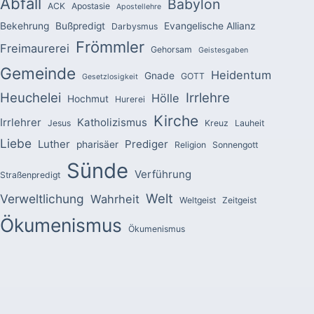
Abfall
Babylon
ACK
Apostasie
Apostellehre
Bekehrung
Bußpredigt
Evangelische Allianz
Darbysmus
Frömmler
Freimaurerei
Gehorsam
Geistesgaben
Gemeinde
Heidentum
Gnade
GOTT
Gesetzlosigkeit
Heuchelei
Irrlehre
Hölle
Hochmut
Hurerei
Kirche
Irrlehrer
Katholizismus
Jesus
Kreuz
Lauheit
Liebe
Luther
Prediger
pharisäer
Religion
Sonnengott
Sünde
Verführung
Straßenpredigt
Welt
Verweltlichung
Wahrheit
Weltgeist
Zeitgeist
Ökumenismus
Ökumenismus