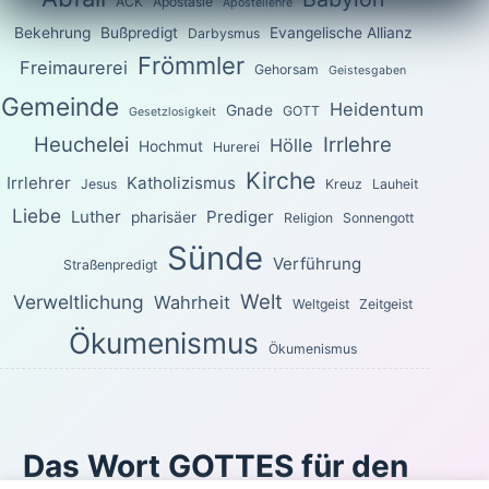
ACK
Apostasie
Apostellehre
Bekehrung
Bußpredigt
Evangelische Allianz
Darbysmus
Frömmler
Freimaurerei
Gehorsam
Geistesgaben
Gemeinde
Heidentum
Gnade
GOTT
Gesetzlosigkeit
Heuchelei
Irrlehre
Hölle
Hochmut
Hurerei
Kirche
Irrlehrer
Katholizismus
Jesus
Kreuz
Lauheit
Liebe
Luther
Prediger
pharisäer
Religion
Sonnengott
Sünde
Verführung
Straßenpredigt
Welt
Verweltlichung
Wahrheit
Weltgeist
Zeitgeist
Ökumenismus
Ökumenismus
Das Wort GOTTES für den