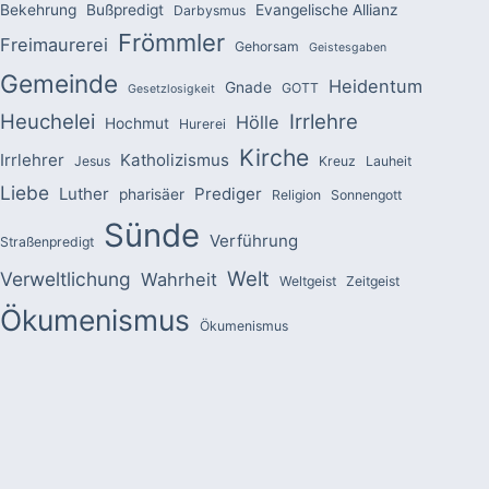
Bekehrung
Bußpredigt
Evangelische Allianz
Darbysmus
Frömmler
Freimaurerei
Gehorsam
Geistesgaben
Gemeinde
Heidentum
Gnade
GOTT
Gesetzlosigkeit
Heuchelei
Irrlehre
Hölle
Hochmut
Hurerei
Kirche
Irrlehrer
Katholizismus
Jesus
Kreuz
Lauheit
Liebe
Luther
Prediger
pharisäer
Religion
Sonnengott
Sünde
Verführung
Straßenpredigt
Welt
Verweltlichung
Wahrheit
Weltgeist
Zeitgeist
Ökumenismus
Ökumenismus