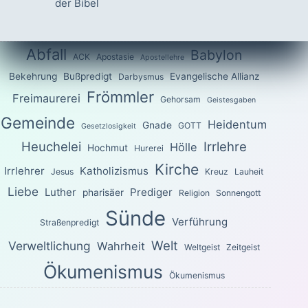
der Bibel
Abfall
Babylon
ACK
Apostasie
Apostellehre
Bekehrung
Bußpredigt
Evangelische Allianz
Darbysmus
Frömmler
Freimaurerei
Gehorsam
Geistesgaben
Gemeinde
Heidentum
Gnade
GOTT
Gesetzlosigkeit
Heuchelei
Irrlehre
Hölle
Hochmut
Hurerei
Kirche
Irrlehrer
Katholizismus
Jesus
Kreuz
Lauheit
Liebe
Luther
Prediger
pharisäer
Religion
Sonnengott
Sünde
Verführung
Straßenpredigt
Welt
Verweltlichung
Wahrheit
Weltgeist
Zeitgeist
Ökumenismus
Ökumenismus