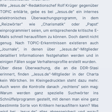
Wie „Jesus.de“-Redaktionschef Rolf Krüger gegenüber
TOPIC erklärte, gebe es bei „Jesus.de“ ein internes
elektronisches Überwachungsprogramm, in dem
„Reizwörter“ wie „Charismatik“ oder „Papst“
einprogrammiert seien, um entsprechende kritische E-
Mails schnell herausfiltem zu können. Doch damit nicht
genug. Nach TOPlC-Erkenntnissen existieren auch
„Journale“, in denen über „Jesus.de“-Mitglieder
detailliert Informationen festgehalten werden und in
einigen Fällen sogar VerhaltensprofiIe erstellt wurden.
Über diese Überwachung, die an die DDR-Stasi
erinnert, finden „Jesus.de“-Mitglieder in der Charta
kein Wörtchen. Im Kleingedruckten steht dazu mehr.
Auch wenn die Kontrolle danach „rechtens“ sein mag:
Warum werden ganz spezielle Suchwörter ins
Schnüffelprogramm gestellt, mit denen man eine ganz
bestimmte Sorte von Kritikern herausfiltern kann? Was
wird bei „Jesus.de“ alles abgespeichert und wozu?