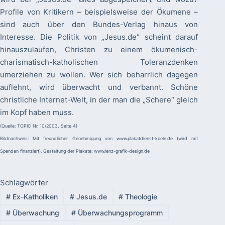
Profile von Kritikern – beispielsweise der Ökumene –
sind auch über den Bundes-Verlag hinaus von
Interesse. Die Politik von „Jesus.de“ scheint darauf
hinauszulaufen, Christen zu einem ökumenisch-
charismatisch-katholischen Toleranzdenken
umerziehen zu wollen. Wer sich beharrlich dagegen
auflehnt, wird überwacht und verbannt. Schöne
christliche Internet-Welt, in der man die „Schere“ gleich
im Kopf haben muss.
(Quelle: TOPIC Nr. 10/2003, Seite 4)
Bildnachweis: Mit freundlicher Genehmigung von www.plakatdienst-koeln.de (wird mit
Spenden finanziert). Gestaltung der Plakate: www.lenz-grafik-design.de
Schlagwörter
#
Ex-Katholiken
#
Jesus.de
#
Theologie
#
Überwachung
#
Überwachungsprogramm