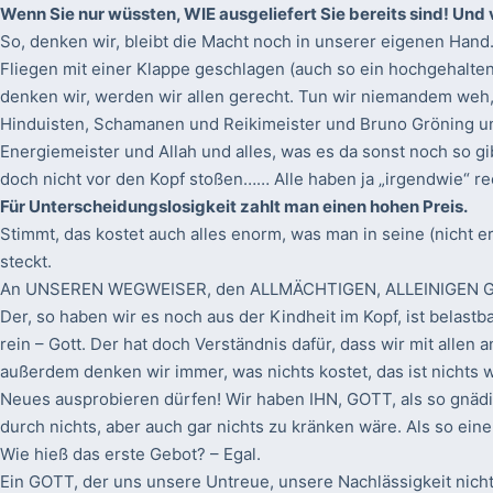
Wenn Sie nur wüssten, WIE ausgeliefert Sie bereits sind! Und
So, denken wir, bleibt die Macht noch in unserer eigenen Han
Fliegen mit einer Klappe geschlagen (auch so ein hochgehaltene
denken wir, werden wir allen gerecht. Tun wir niemandem we
Hinduisten, Schamanen und Reikimeister und Bruno Gröning 
Energiemeister und Allah und alles, was es da sonst noch so gib
doch nicht vor den Kopf stoßen…… Alle haben ja „irgendwie“ re
Für Unterscheidungslosigkeit zahlt man einen hohen Preis.
Stimmt, das kostet auch alles enorm, was man in seine (nicht e
steckt.
An UNSEREN WEGWEISER, den ALLMÄCHTIGEN, ALLEINIGEN GOT
Der, so haben wir es noch aus der Kindheit im Kopf, ist belastb
rein – Gott. Der hat doch Verständnis dafür, dass wir mit allen a
außerdem denken wir immer, was nichts kostet, das ist nichts 
Neues ausprobieren dürfen! Wir haben IHN, GOTT, als so gnädig
durch nichts, aber auch gar nichts zu kränken wäre. Als so ein
Wie hieß das erste Gebot? – Egal.
Ein GOTT, der uns unsere Untreue, unsere Nachlässigkeit nicht 