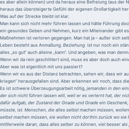
es aber allein können) und da heraus eine Befreiung (aus der
heraus das übersteigerte Gefühl der eigenen Großartigkeit herg
Was auf der Strecke bleibt ist klar.
Man kann sich nicht mehr führen lassen und hätte Führung doc
ein gesundes Geben und Nehmen, kurz ein Miteinander gibt es
Maßnehmen ist verloren gegangen. Man hat ja – außer sich sel
Leben besteht aus Anmaßung.
Beziehung
ist nur noch ein st
alles „so gut“ auch alleine „kann“. Und angeben, was man demn
Wenn wir da rein geschlittert sind, muss es aber doch auch e
Aber was ist eigentlich mit uns passiert?
Wenn wir es aus der Distanz betrachten, sehen wir, dass wir au
kriegen“ herausgefallen sind. Aber erkennen wir noch, dass di
Es ist schwere Überzeugungsarbeit nötig,
jemanden in den ein
der sich nicht führen lassen will, weil er es verlernt hat, der ni
dafür aufgab, der Zustand der Gnade und Gnade ein Geschenk,
müsste, ist. Menschen, die alles selbst machen müssen, wollen
selbst machen müssen, sie wollen nicht dorthin zurück wo sie
mittlerweile daran, dass alles selber zu können, viel besser als