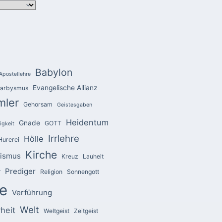
Babylon
Apostellehre
Evangelische Allianz
arbysmus
mler
Gehorsam
Geistesgaben
Heidentum
Gnade
GOTT
igkeit
Irrlehre
Hölle
Hurerei
Kirche
zismus
Kreuz
Lauheit
Prediger
r
Religion
Sonnengott
e
Verführung
Welt
heit
Weltgeist
Zeitgeist