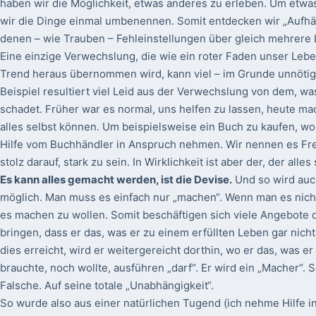
haben wir die Möglichkeit, etwas anderes zu erleben. Um etw
wir die Dinge einmal umbenennen. Somit entdecken wir „Aufh
denen – wie Trauben – Fehleinstellungen über gleich mehrere 
Eine einzige Verwechslung, die wie ein roter Faden unser Lebe
Trend heraus übernommen wird, kann viel – im Grunde unnötig
Beispiel resultiert viel Leid aus der Verwechslung von dem, wa
schadet. Früher war es normal, uns helfen zu lassen, heute mac
alles selbst können. Um beispielsweise ein Buch zu kaufen, wol
Hilfe vom Buchhändler in Anspruch nehmen. Wir nennen es Fre
stolz darauf, stark zu sein. In Wirklichkeit ist aber der, der alle
Es kann alles gemacht werden, ist die Devise.
Und so wird auch
möglich. Man muss es einfach nur „machen“. Wenn man es nich
es machen zu wollen. Somit beschäftigen sich viele Angebote
bringen, dass er das, was er zu einem erfüllten Leben gar ni
dies erreicht, wird er weitergereicht dorthin, wo er das, was 
brauchte, noch wollte, ausführen „darf“. Er wird ein „Macher“. S
Falsche. Auf seine totale „Unabhängigkeit“.
So wurde also aus einer natürlichen Tugend (ich nehme Hilfe i