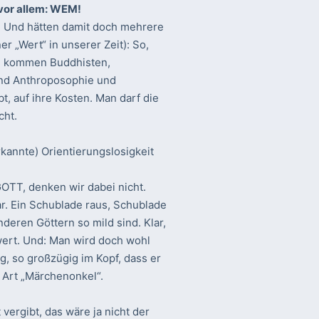
 vor allem: WEM!
d. Und hätten damit doch mehrere
r „Wert“ in unserer Zeit): So,
h, kommen Buddhisten,
und Anthroposophie und
t, auf ihre Kosten. Man darf die
cht.
rkannte) Orientierungslosigkeit
T, denken wir dabei nicht.
ar. Ein Schublade raus, Schublade
nderen Göttern so mild sind. Klar,
wert. Und: Man wird doch wohl
, so großzügig im Kopf, dass er
e Art „Märchenonkel“.
vergibt, das wäre ja nicht der