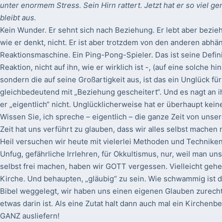
unter enormem Stress. Sein Hirn rattert. Jetzt hat er so viel 
bleibt aus.
Kein Wunder. Er sehnt sich nach Beziehung. Er lebt aber bezie
wie er denkt, nicht. Er ist aber trotzdem von den anderen abhäng
Reaktionsmaschine. Ein Ping-Pong-Spieler. Das ist seine Defini
Reaktion, nicht auf ihn, wie er wirklich ist -, (auf eine solche h
sondern die auf seine Großartigkeit aus, ist das ein Unglück für 
gleichbedeutend mit „Beziehung gescheitert“. Und es nagt an i
er „eigentlich“ nicht. Unglücklicherweise hat er überhaupt ke
Wissen Sie, ich spreche – eigentlich – die ganze Zeit von unse
Zeit hat uns verführt zu glauben, dass wir alles selbst mache
Heil versuchen wir heute mit vielerlei Methoden und Techniken s
Unfug, gefährliche Irrlehren, für Okkultismus, nur, weil man un
selbst frei machen, haben wir GOTT vergessen. Vielleicht gehen
Kirche. Und behaupten, „gläubig“ zu sein. Wie schwammig ist 
Bibel weggelegt, wir haben uns einen eigenen Glauben zurecht
etwas darin ist. Als eine Zutat halt dann auch mal ein Kirchen
GANZ ausliefern!