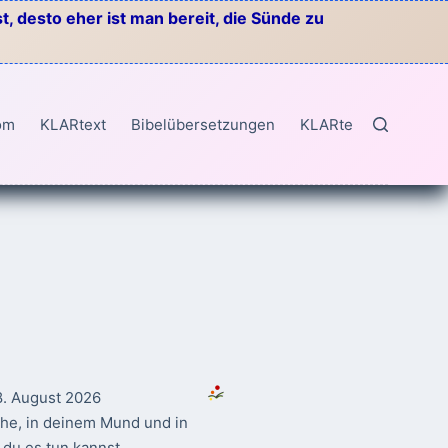
, desto eher ist man bereit, die Sünde zu
om
KLARtext
Bibelübersetzungen
KLARtext
8. August 2026
ahe, in deinem Mund und in
du es tun kannst.