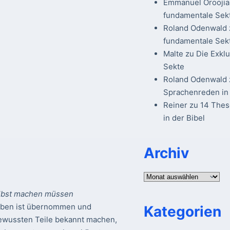
Emmanuel Oroojia
fundamentale Sek
Roland Odenwald
fundamentale Sek
Malte
zu
Die Exkl
Sekte
Roland Odenwald
Sprachenreden in 
Reiner
zu
14 The
in der Bibel
Archiv
Archiv
elbst machen müssen
auben ist übernommen und
Kategorien
bewussten Teile bekannt machen,