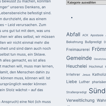
as bewusst zu machen, könnten
Kategorien
änger“ unseres Denkens, an
Lebensbereiche befestigt sind.
n durchzieht, die aus einem
es – Leid verursachen. Zum
s uns gut tut mit dem, was uns
Abfall
ACK
Apostasie
hen wir alles selbst, wir müssen
Bekehrung
Bußpredigt
len wir nicht einmal mehr die
D
Fröm
iheit und sind dann auch noch
Freimaurerei
s selbst tun muss, ein Sklave.
Gemeinde
Gesetzlos
 alles gemacht, es ist alles
Heuchelei
t machen will, muss man lernen,
Hochmut
 damit, den Menschen dahin zu
Irrlehrer
Katholi
Jesus
cht können muss, können
will
. Ist
Liebe
Luther
pharisäe
er ursprünglich weder können
Sünd
ein Stolz wächst – auf das
Straßenpredigt
Verweltlichung
Wahr
n Anspruch) eine Not (ich muss