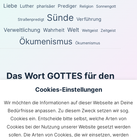
Liebe
Luther
Prediger
pharisäer
Religion
Sonnengott
Sünde
Verführung
Straßenpredigt
Welt
Verweltlichung
Wahrheit
Weltgeist
Zeitgeist
Ökumenismus
Ökumenismus
Das Wort GOTTES für den
heutigen Tag
Cookies-Einstellungen
Sondern wie der, welcher euch berufen hat, heilig ist,
Wir möchten die Informationen auf dieser Webseite an Deine
seid auch ihr im ganzen Wandel heilig! Denn es steht
Bedürfnisse anpassen. Zu diesem Zweck setzen wir sog.
geschrieben: »Seid heilig, denn ich bin heilig.«
Cookies ein. Entscheide bitte selbst, welche Arten von
1 Petrus 1:15-16
Cookies bei der Nutzung unserer Website gesetzt werden
Inhaltsverzeichnis
|
Newsroom
|
KLARtext
|
sollen. Die Arten von Cookies, die wir einsetzen, werden