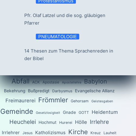
Protestantismus
Pfr. Olaf Latzel und die sog. gläubigen
Pfarrer
PNEUMATOLOGIE
14 Thesen zum Thema Sprachenreden in
der Bibel
Abfall
Babylon
ACK
Apostasie
Apostellehre
Bekehrung
Bußpredigt
Evangelische Allianz
Darbysmus
Frömmler
Freimaurerei
Gehorsam
Geistesgaben
Gemeinde
Heidentum
Gnade
GOTT
Gesetzlosigkeit
Heuchelei
Irrlehre
Hölle
Hochmut
Hurerei
Kirche
Irrlehrer
Katholizismus
Jesus
Kreuz
Lauheit