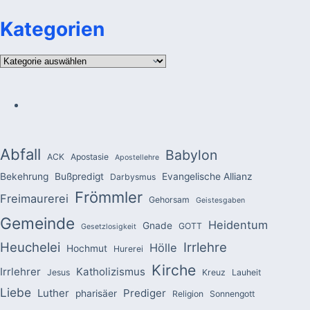
Kategorien
Kategorien
Abfall
Babylon
ACK
Apostasie
Apostellehre
Bekehrung
Bußpredigt
Evangelische Allianz
Darbysmus
Frömmler
Freimaurerei
Gehorsam
Geistesgaben
Gemeinde
Heidentum
Gnade
GOTT
Gesetzlosigkeit
Heuchelei
Irrlehre
Hölle
Hochmut
Hurerei
Kirche
Irrlehrer
Katholizismus
Jesus
Kreuz
Lauheit
Liebe
Luther
Prediger
pharisäer
Religion
Sonnengott