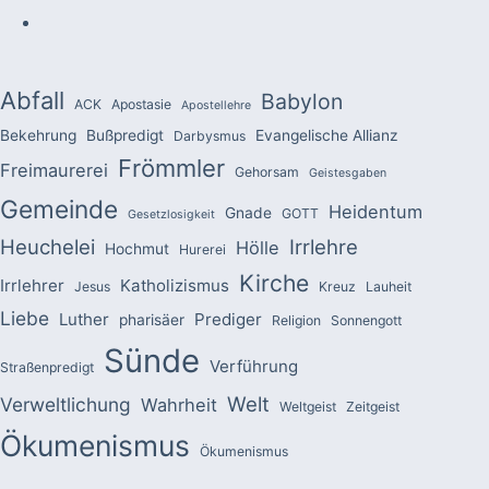
Abfall
Babylon
ACK
Apostasie
Apostellehre
Bekehrung
Bußpredigt
Evangelische Allianz
Darbysmus
Frömmler
Freimaurerei
Gehorsam
Geistesgaben
Gemeinde
Heidentum
Gnade
GOTT
Gesetzlosigkeit
Heuchelei
Irrlehre
Hölle
Hochmut
Hurerei
Kirche
Irrlehrer
Katholizismus
Jesus
Kreuz
Lauheit
Liebe
Luther
Prediger
pharisäer
Religion
Sonnengott
Sünde
Verführung
Straßenpredigt
Welt
Verweltlichung
Wahrheit
Weltgeist
Zeitgeist
Ökumenismus
Ökumenismus