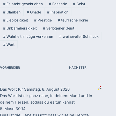
#
Es steht geschrieben
#
Fassade
#
Geist
#
Glauben
#
Gnade
#
Inspiration
#
Lieblosigkeit
#
Prestige
#
teuflische Ironie
#
Unbarmherzigkeit
#
verlogener Geist
#
Wahrheit in Lüge verkehren
#
weihevoller Schmuck
#
Wort
VORHERIGER
NÄCHSTER
Das Wort für Samstag, 8. August 2026
Das Wort ist dir ganz nahe, in deinem Mund und in
deinem Herzen, sodass du es tun kannst.
5. Mose 30,14
Dies ist die Liebe zu Gott: dass wir seine Gebote