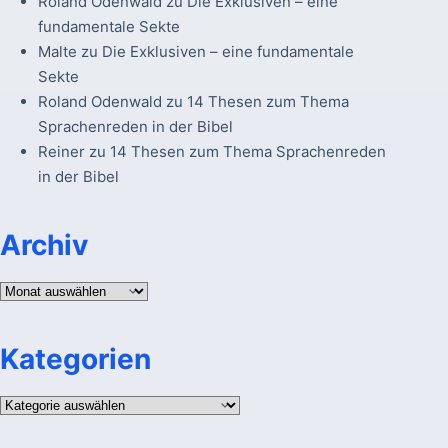
Roland Odenwald
zu
Die Exklusiven – eine
fundamentale Sekte
Malte
zu
Die Exklusiven – eine fundamentale
Sekte
Roland Odenwald
zu
14 Thesen zum Thema
Sprachenreden in der Bibel
Reiner
zu
14 Thesen zum Thema Sprachenreden
in der Bibel
Archiv
Archiv
Kategorien
Kategorien