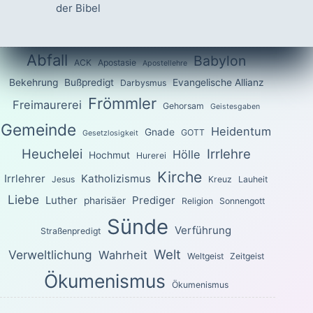
der Bibel
Abfall
Babylon
ACK
Apostasie
Apostellehre
Bekehrung
Bußpredigt
Evangelische Allianz
Darbysmus
Frömmler
Freimaurerei
Gehorsam
Geistesgaben
Gemeinde
Heidentum
Gnade
GOTT
Gesetzlosigkeit
Heuchelei
Irrlehre
Hölle
Hochmut
Hurerei
Kirche
Irrlehrer
Katholizismus
Jesus
Kreuz
Lauheit
Liebe
Luther
Prediger
pharisäer
Religion
Sonnengott
Sünde
Verführung
Straßenpredigt
Welt
Verweltlichung
Wahrheit
Weltgeist
Zeitgeist
Ökumenismus
Ökumenismus