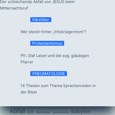
Der schleichende Abfall von JESUS beim
Mitternachtsruf
Häretiker
Wer steckt hinter „Infokriegermcm“?
Protestantismus
Pfr. Olaf Latzel und die sog. gläubigen
Pfarrer
PNEUMATOLOGIE
14 Thesen zum Thema Sprachenreden in
der Bibel
Abfall
Babylon
ACK
Apostasie
Apostellehre