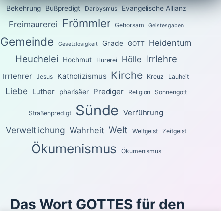
Bekehrung
Bußpredigt
Evangelische Allianz
Darbysmus
Frömmler
Freimaurerei
Gehorsam
Geistesgaben
Gemeinde
Heidentum
Gnade
GOTT
Gesetzlosigkeit
Heuchelei
Irrlehre
Hölle
Hochmut
Hurerei
Kirche
Irrlehrer
Katholizismus
Jesus
Kreuz
Lauheit
Liebe
Luther
Prediger
pharisäer
Religion
Sonnengott
Sünde
Verführung
Straßenpredigt
Welt
Verweltlichung
Wahrheit
Weltgeist
Zeitgeist
Ökumenismus
Ökumenismus
Das Wort GOTTES für den
heutigen Tag