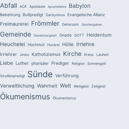
Abfall
Babylon
ACK
Apostasie
Apostellehre
Bekehrung
Bußpredigt
Evangelische Allianz
Darbysmus
Frömmler
Freimaurerei
Gehorsam
Geistesgaben
Gemeinde
Heidentum
Gnade
GOTT
Gesetzlosigkeit
Heuchelei
Irrlehre
Hölle
Hochmut
Hurerei
Kirche
Irrlehrer
Katholizismus
Jesus
Kreuz
Lauheit
Liebe
Luther
Prediger
pharisäer
Religion
Sonnengott
Sünde
Verführung
Straßenpredigt
Welt
Verweltlichung
Wahrheit
Weltgeist
Zeitgeist
Ökumenismus
Ökumenismus