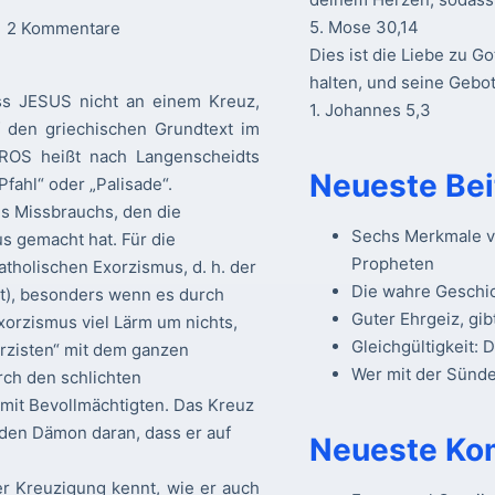
5. Mose 30,14
2 Kommentare
Dies ist die Liebe zu Go
halten, und seine Gebot
ss JESUS nicht an einem Kreuz,
1. Johannes 5,3
f den griechischen Grundtext im
OS heißt nach Langenscheidts
Neueste Bei
fahl“ oder „Palisade“.
s Missbrauchs, den die
Sechs Merkmale vo
us gemacht hat. Für die
Propheten
atholischen Exorzismus, d. h. der
Die wahre Geschi
ht), besonders wenn es durch
Guter Ehrgeiz, gib
orzismus viel Lärm um nichts,
Gleichgültigkeit: 
xorzisten“ mit dem ganzen
Wer mit der Sünde 
rch den schlichten
mit Bevollmächtigten. Das Kreuz
 den Dämon daran, dass er auf
Neueste Ko
 Kreuzigung kennt, wie er auch