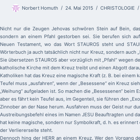
Norbert Homuth
24. Mai 2015
CHRISTOLOGIE
Nicht nur die Zeugen Jehovas schwören Stein auf Bein, da
sondern an einem Pfahl gestorben sei. Sie berufen sich au
Neuen Testament, wo das Wort STAUROS steht und STAUR
Wörterbuch ja auch tatsächlich nicht nur Kreuz, sondern auch „P
Sie übersetzen STAUROS aber vorzüglich mit „Pfahl“ wegen de
katholische Kirche mit dem Kreuz treibt und einen Abgott dara
Katholiken hat das Kreuz eine magische Kraft (z. B. bei einem k
Teufel muss „ausfahren“, wenn der „Besessene“ ein Kreuz sie
„Weihung“ aufgeladen ist. So machen die „Besessenen“ beim Ex
aber es fährt kein Teufel aus, im Gegenteil, sie führen den „E
Zinnober an der Nase herum. Ausfahren muss der Geist nur du
Austreibungsbefehl eines im Namen JESU Beauftragten und da
hat keine magische, sondern nur Symbolkraft, d. h. es erinnert
der Verliererseite steht.
Dennoch hing der HERR an einem Kreuz. Wer den Vorgang der