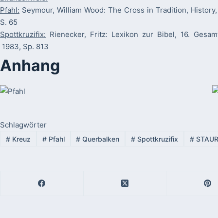
Pfahl:
Seymour, William Wood: The Cross in Tradition, History
S. 65
Spottkruzifix:
Rienecker, Fritz: Lexikon zur Bibel, 16. Gesam
1983, Sp. 813
Anhang
Schlagwörter
#
Kreuz
#
Pfahl
#
Querbalken
#
Spottkruzifix
#
STAU