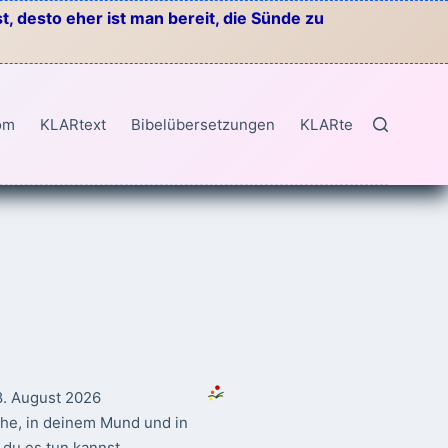
, desto eher ist man bereit, die Sünde zu
om
KLARtext
Bibelübersetzungen
KLARtext
8. August 2026
ahe, in deinem Mund und in
du es tun kannst.