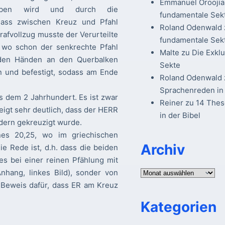
Emmanuel Oroojia
hrieben wird und durch die
fundamentale Sek
dass zwischen Kreuz und Pfahl
Roland Odenwald
afvollzug musste der Verurteilte
fundamentale Sek
, wo schon der senkrechte Pfahl
Malte
zu
Die Exkl
 den Händen an den Querbalken
Sekte
 und befestigt, sodass am Ende
Roland Odenwald
Sprachenreden in 
s dem 2 Jahrhundert. Es ist zwar
Reiner
zu
14 The
zeigt sehr deutlich, dass der HERR
in der Bibel
ndern gekreuzigt wurde.
nes 20,25, wo im griechischen
Archiv
 Rede ist, d.h. dass die beiden
s bei einer reinen Pfählung mit
Archiv
hang, linkes Bild), sonder von
er Beweis dafür, dass ER am Kreuz
Kategorien