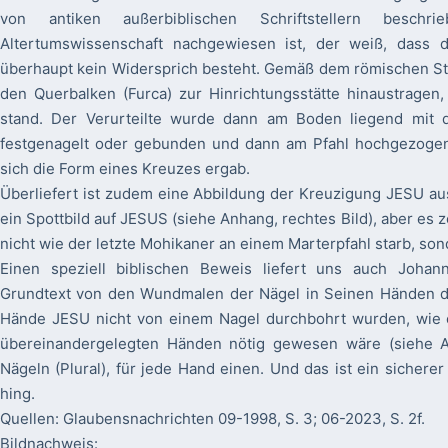
von antiken außerbiblischen Schriftstellern besc
Altertumswissenschaft nachgewiesen ist, der weiß, dass 
überhaupt kein Widersprich besteht. Gemäß dem römischen Str
den Querbalken (Furca) zur Hinrichtungsstätte hinaustragen
stand. Der Verurteilte wurde dann am Boden liegend mit
festgenagelt oder gebunden und dann am Pfahl hochgezogen
sich die Form eines Kreuzes ergab.
Überliefert ist zudem eine Abbildung der Kreuzigung JESU au
ein Spottbild auf JESUS (siehe Anhang, rechtes Bild), aber es 
nicht wie der letzte Mohikaner an einem Marterpfahl starb, so
Einen speziell biblischen Beweis liefert uns auch Johan
Grundtext von den Wundmalen der Nägel in Seinen Händen die
Hände JESU nicht von einem Nagel durchbohrt wurden, wie e
übereinandergelegten Händen nötig gewesen wäre (siehe An
Nägeln (Plural), für jede Hand einen. Und das ist ein sicher
hing.
Quellen: Glaubensnachrichten 09-1998, S. 3; 06-2023, S. 2f.
Bildnachweis: