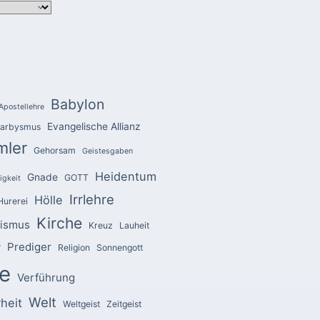
Babylon
Apostellehre
Evangelische Allianz
arbysmus
mler
Gehorsam
Geistesgaben
Heidentum
Gnade
GOTT
igkeit
Irrlehre
Hölle
Hurerei
Kirche
zismus
Kreuz
Lauheit
Prediger
r
Religion
Sonnengott
e
Verführung
Welt
heit
Weltgeist
Zeitgeist