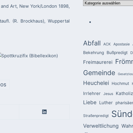
Kategorien
, and Art, New York/London 1898,
taufl. (R. Brockhaus), Wuppertal
Abfall
ACK
Apostasie
Bekehrung
Bußpredigt
D
Fröm
Freimaurerei
Gemeinde
Gesetzlos
Heuchelei
Hochmut
ROS
Irrlehrer
Katholi
Jesus
Liebe
Luther
pharisäe
Sünd
Straßenpredigt
Verweltlichung
Wahr