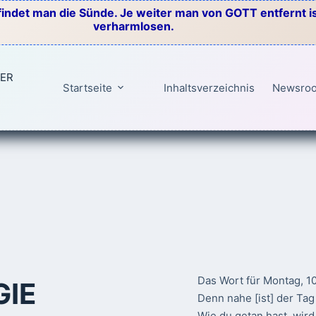
indet man die Sünde. Je weiter man von GOTT entfernt ist
verharmlosen.
TER
Startseite
Inhaltsverzeichnis
Newsro
Das Wort für Montag, 1
GIE
Denn nahe [ist] der Ta
Wie du getan hast, wird 