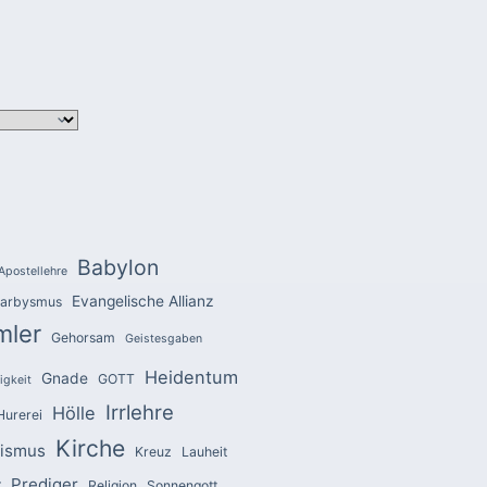
Babylon
Apostellehre
Evangelische Allianz
arbysmus
mler
Gehorsam
Geistesgaben
Heidentum
Gnade
GOTT
igkeit
Irrlehre
Hölle
Hurerei
Kirche
zismus
Kreuz
Lauheit
Prediger
r
Religion
Sonnengott