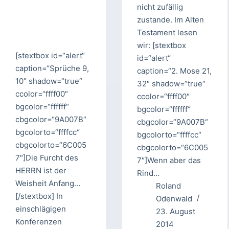
nicht zufällig
zustande. Im Alten
Testament lesen
wir: [stextbox
[stextbox id=“alert“
id=“alert“
caption=“Sprüche 9,
caption=“2. Mose 21,
10″ shadow=“true“
32″ shadow=“true“
ccolor=“ffff00″
ccolor=“ffff00″
bgcolor=“ffffff“
bgcolor=“ffffff“
cbgcolor=“9A007B“
cbgcolor=“9A007B“
bgcolorto=“ffffcc“
bgcolorto=“ffffcc“
cbgcolorto=“6C005
cbgcolorto=“6C005
7″]Die Furcht des
7″]Wenn aber das
HERRN ist der
Rind…
Weisheit Anfang…
Roland
[/stextbox] In
Odenwald
einschlägigen
23. August
Konferenzen
2014