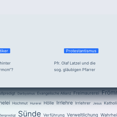
tiker
Protestantismus
hinter
Pfr. Olaf Latzel und die
ermcm“?
sog. gläubigen Pfarrer
Fröm
Freimaurerei
ußpredigt
Evangelische Allianz
Darbysmus
elei
Irrlehre
Hölle
Irrlehrer
Kathol
Hochmut
Hurerei
Jesus
Sünde
Verweltlichung
Wahrhei
Verführung
ßenpredigt