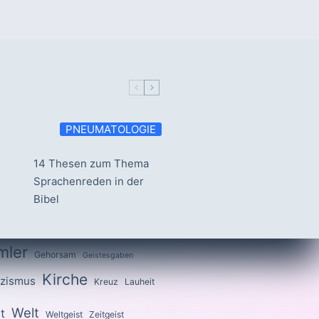
PNEUMATOLOGIE
14 Thesen zum Thema
Sprachenreden in der
Bibel
mler
Gehorsam
Geistesgaben
Kirche
izismus
Kreuz
Lauheit
Welt
t
Weltgeist
Zeitgeist