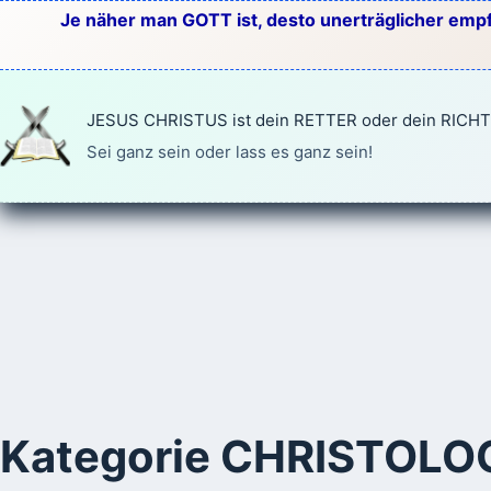
Zum
Je näher man GOTT ist, desto unerträglicher empf
Inhalt
springen
JESUS CHRISTUS ist dein RETTER oder dein RICH
Sei ganz sein oder lass es ganz sein!
Kategorie
CHRISTOLO