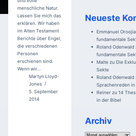
und volle
menschliche Natur.
Lassen Sie mich das
Neueste Ko
erklären. Wir haben
im Alten Testament
Emmanuel Oroojia
Berichte über Engel,
fundamentale Sek
die verschiedenen
Roland Odenwald
Personen
fundamentale Sek
erschienen sind.
Malte
zu
Die Exkl
Wenn wir…
Sekte
Martyn Lloyd-
Roland Odenwald
Jones
Sprachenreden in 
5. September
Reiner
zu
14 The
2014
in der Bibel
Archiv
Archiv