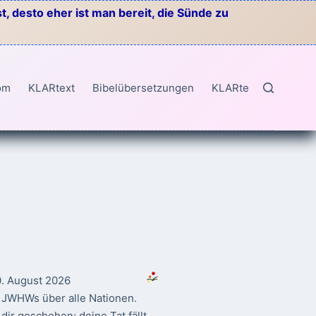
, desto eher ist man bereit, die Sünde zu
om
KLARtext
Bibelübersetzungen
KLARtext
0. August 2026
g JWHWs über alle Nationen.
dir geschehen; deine Tat fällt