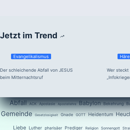
Jetzt im Trend
Evangelikalismus
Häre
Der schleichende Abfall von JESUS
Wer steckt 
beim Mitternachtsruf
„Infokrieg
Abfall
Babylon
Bekehrung
B
ACK
Apostasie
Apostellehre
Gemeinde
Heuch
Heidentum
Gnade
GOTT
Gesetzlosigkeit
Liebe
Luther
Prediger
pharisäer
Religion
Sonnengott
Stra