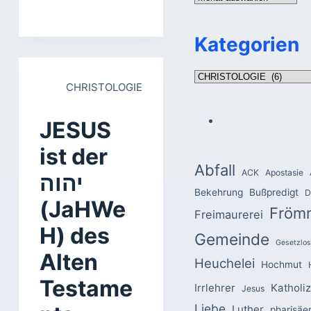
Kategorien
Kategorien
CHRISTOLOGIE
JESUS
ist der
Abfall
ACK
Apostasie
יהוה
Bekehrung
Bußpredigt
D
(JaHWe
Fröm
Freimaurerei
H) des
Gemeinde
Gesetzlos
Alten
Heuchelei
Hochmut
Testame
Irrlehrer
Katholi
Jesus
Liebe
Luther
pharisäe