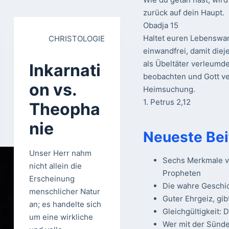
zurück auf dein Haupt.
Obadja 15
Haltet euren Lebenswan
CHRISTOLOGIE
einwandfrei, damit die
als Übeltäter verleumd
Inkarnati
beobachten und Gott ve
on vs.
Heimsuchung.
1. Petrus 2,12
Theopha
nie
Neueste Bei
Unser Herr nahm
Sechs Merkmale vo
nicht allein die
Propheten
Erscheinung
Die wahre Geschi
menschlicher Natur
Guter Ehrgeiz, gib
an; es handelte sich
Gleichgültigkeit: 
um eine wirkliche
Wer mit der Sünde 