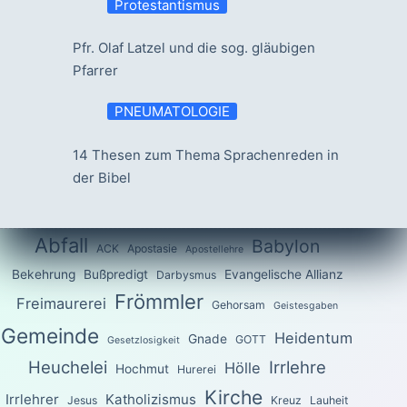
Protestantismus
Pfr. Olaf Latzel und die sog. gläubigen
Pfarrer
PNEUMATOLOGIE
14 Thesen zum Thema Sprachenreden in
der Bibel
Abfall
Babylon
ACK
Apostasie
Apostellehre
Bekehrung
Bußpredigt
Evangelische Allianz
Darbysmus
Frömmler
Freimaurerei
Gehorsam
Geistesgaben
Gemeinde
Heidentum
Gnade
GOTT
Gesetzlosigkeit
Heuchelei
Irrlehre
Hölle
Hochmut
Hurerei
Kirche
Irrlehrer
Katholizismus
Jesus
Kreuz
Lauheit