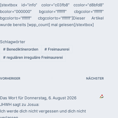
[stextbox id=“info“ color=“c03fb8″ ccolor=“d8bfd8″
bcolor=“000000″ bgcolor=“ffffff“ cbgcolor=“ffffff“
bgcolorto=“ffffff“ cbgcolorto=“ffffff“]Dieser Artikel
wurde bereits [wpp_count] mal gelesen[/stextbox]
Schlagwörter
#
Benediktinerorden
#
Freimaurerei
#
regulären irreguläre Freimaurerei
VORHERIGER
NÄCHSTER
Das Wort für Donnerstag, 6. August 2026
JHWH sagt zu Josua:
Ich werde dich nicht vergessen und dich nicht
verlassen.