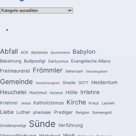
Kategorien
Abfall
Babylon
ACK
Apostasie
Apostellehre
Bekehrung
Bußpredigt
Evangelische Allianz
Darbysmus
Frömmler
Freimaurerei
Gehorsam
Geistesgaben
Gemeinde
Heidentum
Gnade
GOTT
Gesetzlosigkeit
Heuchelei
Irrlehre
Hölle
Hochmut
Hurerei
Kirche
Irrlehrer
Katholizismus
Jesus
Kreuz
Lauheit
Liebe
Luther
Prediger
pharisäer
Religion
Sonnengott
Sünde
Verführung
Straßenpredigt
Welt
Verweltlichung
Wahrheit