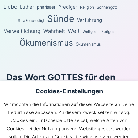
Liebe
Luther
Prediger
pharisäer
Religion
Sonnengott
Sünde
Verführung
Straßenpredigt
Welt
Verweltlichung
Wahrheit
Weltgeist
Zeitgeist
Ökumenismus
Ökumenismus
Das Wort GOTTES für den
heutigen Tag
Cookies-Einstellungen
Wie du den Weg des Windes nicht kennst und nicht die
Wir möchten die Informationen auf dieser Webseite an Deine
Gebeine im Leib der Schwangeren, so kennst du das
Bedürfnisse anpassen. Zu diesem Zweck setzen wir sog.
Werk Gottes nicht, der alles wirkt.
Cookies ein. Entscheide bitte selbst, welche Arten von
Prediger 11:5
Cookies bei der Nutzung unserer Website gesetzt werden
Inhaltsverzeichnis
|
Newsroom
|
KLARtext
|
sollen. Die Arten von Cookies, die wir einsetzen, werden