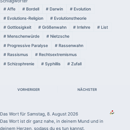
Schlagwörter
#
Affe
#
Bordell
#
Darwin
#
Evolution
#
Evolutions-Religion
#
Evolutionstheorie
#
Gottlosigkeit
#
Größenwahn
#
Irrlehre
#
List
#
Menschenwürde
#
Nietzsche
#
Progressive Paralyse
#
Rassenwahn
#
Rassismus
#
Rechtsextremismus
#
Schizophrenie
#
Syphillis
#
Zufall
VORHERIGER
NÄCHSTER
Das Wort für Samstag, 8. August 2026
Das Wort ist dir ganz nahe, in deinem Mund und in
deinem Herzen, sodass du es tun kannst.