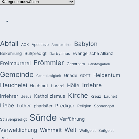
Kategorien
Abfall
Babylon
ACK
Apostasie
Apostellehre
Bekehrung
Bußpredigt
Evangelische Allianz
Darbysmus
Frömmler
Freimaurerei
Gehorsam
Geistesgaben
Gemeinde
Heidentum
Gnade
GOTT
Gesetzlosigkeit
Heuchelei
Irrlehre
Hölle
Hochmut
Hurerei
Kirche
Irrlehrer
Katholizismus
Jesus
Kreuz
Lauheit
Liebe
Luther
Prediger
pharisäer
Religion
Sonnengott
Sünde
Verführung
Straßenpredigt
Welt
Verweltlichung
Wahrheit
Weltgeist
Zeitgeist