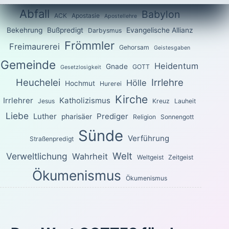
Abfall
Babylon
ACK
Apostasie
Apostellehre
Bekehrung
Bußpredigt
Evangelische Allianz
Darbysmus
Frömmler
Freimaurerei
Gehorsam
Geistesgaben
Gemeinde
Heidentum
Gnade
GOTT
Gesetzlosigkeit
Heuchelei
Irrlehre
Hölle
Hochmut
Hurerei
Kirche
Irrlehrer
Katholizismus
Jesus
Kreuz
Lauheit
Liebe
Luther
Prediger
pharisäer
Religion
Sonnengott
Sünde
Verführung
Straßenpredigt
Welt
Verweltlichung
Wahrheit
Weltgeist
Zeitgeist
Ökumenismus
Ökumenismus