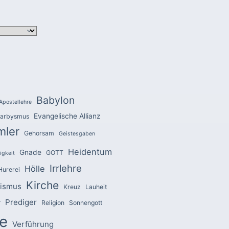
Babylon
Apostellehre
Evangelische Allianz
arbysmus
mler
Gehorsam
Geistesgaben
Heidentum
Gnade
GOTT
igkeit
Irrlehre
Hölle
Hurerei
Kirche
zismus
Kreuz
Lauheit
Prediger
r
Religion
Sonnengott
e
Verführung