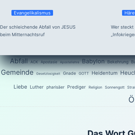
Evangelikalismus
Häre
Der schleichende Abfall von JESUS
Wer steckt 
beim Mitternachtsruf
„Infokrieg
Abfall
Babylon
Bekehrung
B
ACK
Apostasie
Apostellehre
Gemeinde
Heuch
Heidentum
Gnade
GOTT
Gesetzlosigkeit
Liebe
Luther
Prediger
pharisäer
Religion
Sonnengott
Stra
Ö
Das Wort G