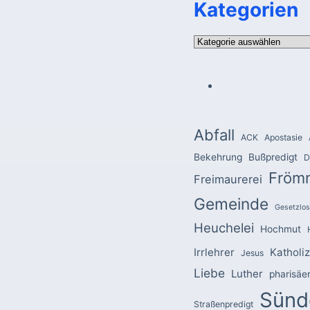
Kategorien
Kategorien
Abfall
ACK
Apostasie
Bekehrung
Bußpredigt
D
Fröm
Freimaurerei
Gemeinde
Gesetzlos
Heuchelei
Hochmut
Irrlehrer
Katholi
Jesus
Liebe
Luther
pharisäe
Sünd
Straßenpredigt