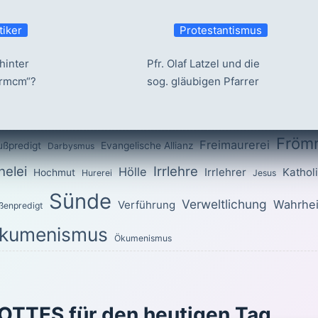
tiker
Protestantismus
hinter
Pfr. Olaf Latzel und die
ermcm“?
sog. gläubigen Pfarrer
Fröm
Freimaurerei
ußpredigt
Evangelische Allianz
Darbysmus
elei
Irrlehre
Hölle
Irrlehrer
Kathol
Hochmut
Hurerei
Jesus
Sünde
Verweltlichung
Wahrhei
Verführung
ßenpredigt
kumenismus
Ökumenismus
OTTES für den heutigen Tag