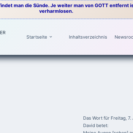
indet man die Sünde. Je weiter man von GOTT entfernt ist
verharmlosen.
TER
Startseite
Inhaltsverzeichnis
Newsro
Das Wort für Freitag, 7
David betet:
Meine Augen [sehen] au