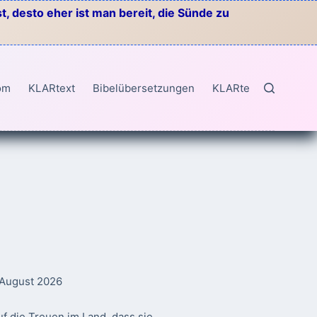
, desto eher ist man bereit, die Sünde zu
om
KLARtext
Bibelübersetzungen
KLARtext
. August 2026
f die Treuen im Land, dass sie