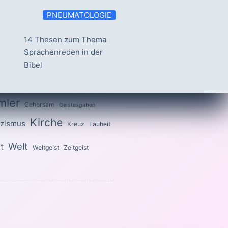
PNEUMATOLOGIE
14 Thesen zum Thema
Sprachenreden in der
Bibel
mler
Gehorsam
Geistesgaben
Kirche
izismus
Kreuz
Lauheit
Welt
t
Weltgeist
Zeitgeist