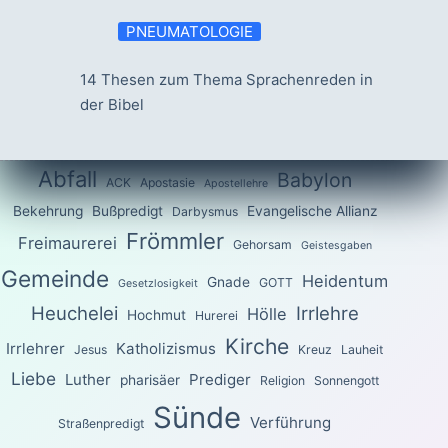
PNEUMATOLOGIE
14 Thesen zum Thema Sprachenreden in
der Bibel
Abfall
Babylon
ACK
Apostasie
Apostellehre
Bekehrung
Bußpredigt
Evangelische Allianz
Darbysmus
Frömmler
Freimaurerei
Gehorsam
Geistesgaben
Gemeinde
Heidentum
Gnade
GOTT
Gesetzlosigkeit
Heuchelei
Irrlehre
Hölle
Hochmut
Hurerei
Kirche
Irrlehrer
Katholizismus
Jesus
Kreuz
Lauheit
Liebe
Luther
Prediger
pharisäer
Religion
Sonnengott
Sünde
Verführung
Straßenpredigt