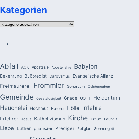
Kategorien
Kategorien
Abfall
Babylon
ACK
Apostasie
Apostellehre
Bekehrung
Bußpredigt
Evangelische Allianz
Darbysmus
Frömmler
Freimaurerei
Gehorsam
Geistesgaben
Gemeinde
Heidentum
Gnade
GOTT
Gesetzlosigkeit
Heuchelei
Irrlehre
Hölle
Hochmut
Hurerei
Kirche
Irrlehrer
Katholizismus
Jesus
Kreuz
Lauheit
Liebe
Luther
Prediger
pharisäer
Religion
Sonnengott