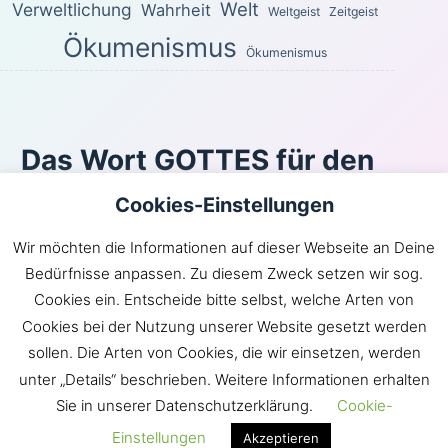
Welt
Verweltlichung
Wahrheit
Weltgeist
Zeitgeist
Ökumenismus
Ökumenismus
Das Wort GOTTES für den
heutigen Tag
Cookies-Einstellungen
Für die Freiheit hat Christus uns frei gemacht. Steht
Wir möchten die Informationen auf dieser Webseite an Deine
nun fest und lasst euch nicht wieder durch ein Joch der
Bedürfnisse anpassen. Zu diesem Zweck setzen wir sog.
Sklaverei belasten!
Cookies ein. Entscheide bitte selbst, welche Arten von
Galater 5:1
Cookies bei der Nutzung unserer Website gesetzt werden
Inhaltsverzeichnis
|
Newsroom
|
KLARtext
|
sollen. Die Arten von Cookies, die wir einsetzen, werden
Bibelübersetzungen
|
Impressum
unter „Details“ beschrieben. Weitere Informationen erhalten
Sie in unserer Datenschutzerklärung.
Cookie-
GOTT hat die Gemeinde JESU in die Welt gebracht.
Satan hingegen möchte die Welt in die Gemeinde
Einstellungen
Akzeptieren