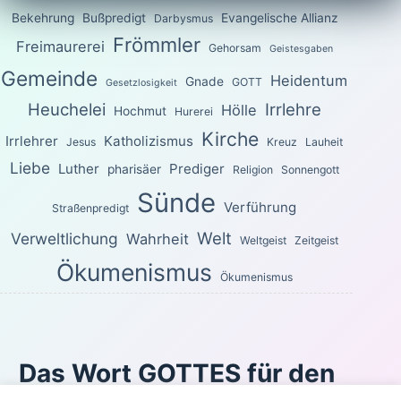
Bekehrung
Bußpredigt
Evangelische Allianz
Darbysmus
Frömmler
Freimaurerei
Gehorsam
Geistesgaben
Gemeinde
Heidentum
Gnade
GOTT
Gesetzlosigkeit
Heuchelei
Irrlehre
Hölle
Hochmut
Hurerei
Kirche
Irrlehrer
Katholizismus
Jesus
Kreuz
Lauheit
Liebe
Luther
Prediger
pharisäer
Religion
Sonnengott
Sünde
Verführung
Straßenpredigt
Welt
Verweltlichung
Wahrheit
Weltgeist
Zeitgeist
Ökumenismus
Ökumenismus
Das Wort GOTTES für den