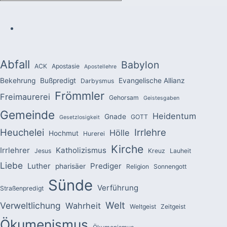
Abfall
Babylon
ACK
Apostasie
Apostellehre
Bekehrung
Bußpredigt
Evangelische Allianz
Darbysmus
Frömmler
Freimaurerei
Gehorsam
Geistesgaben
Gemeinde
Heidentum
Gnade
GOTT
Gesetzlosigkeit
Heuchelei
Irrlehre
Hölle
Hochmut
Hurerei
Kirche
Irrlehrer
Katholizismus
Jesus
Kreuz
Lauheit
Liebe
Luther
Prediger
pharisäer
Religion
Sonnengott
Sünde
Verführung
Straßenpredigt
Welt
Verweltlichung
Wahrheit
Weltgeist
Zeitgeist
Ökumenismus