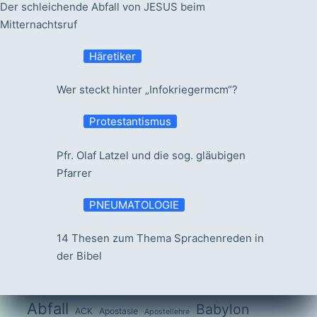
Der schleichende Abfall von JESUS beim
Mitternachtsruf
Häretiker
Wer steckt hinter „Infokriegermcm“?
Protestantismus
Pfr. Olaf Latzel und die sog. gläubigen
Pfarrer
PNEUMATOLOGIE
14 Thesen zum Thema Sprachenreden in
der Bibel
Abfall
Babylon
ACK
Apostasie
Apostellehre