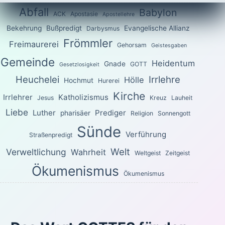
Abfall
Babylon
ACK
Apostasie
Apostellehre
Bekehrung
Bußpredigt
Evangelische Allianz
Darbysmus
Frömmler
Freimaurerei
Gehorsam
Geistesgaben
Gemeinde
Heidentum
Gnade
GOTT
Gesetzlosigkeit
Heuchelei
Irrlehre
Hölle
Hochmut
Hurerei
Kirche
Irrlehrer
Katholizismus
Jesus
Kreuz
Lauheit
Liebe
Luther
Prediger
pharisäer
Religion
Sonnengott
Sünde
Verführung
Straßenpredigt
Welt
Verweltlichung
Wahrheit
Weltgeist
Zeitgeist
Ökumenismus
Ökumenismus