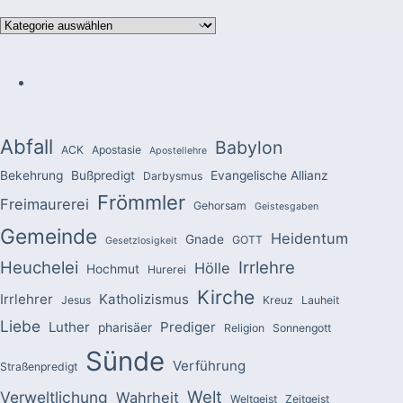
Kategorien
Abfall
Babylon
ACK
Apostasie
Apostellehre
Bekehrung
Bußpredigt
Evangelische Allianz
Darbysmus
Frömmler
Freimaurerei
Gehorsam
Geistesgaben
Gemeinde
Heidentum
Gnade
GOTT
Gesetzlosigkeit
Heuchelei
Irrlehre
Hölle
Hochmut
Hurerei
Kirche
Irrlehrer
Katholizismus
Jesus
Kreuz
Lauheit
Liebe
Luther
Prediger
pharisäer
Religion
Sonnengott
Sünde
Verführung
Straßenpredigt
Welt
Verweltlichung
Wahrheit
Weltgeist
Zeitgeist