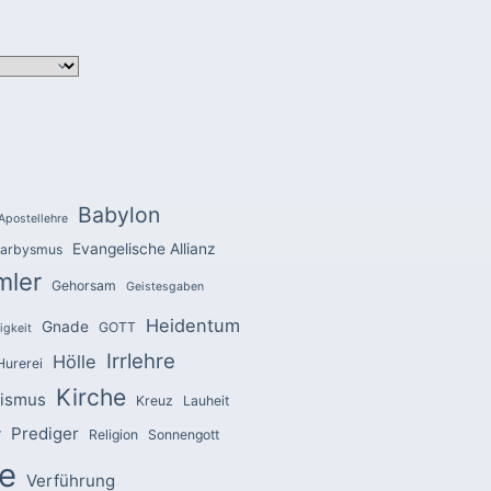
Babylon
Apostellehre
Evangelische Allianz
arbysmus
mler
Gehorsam
Geistesgaben
Heidentum
Gnade
GOTT
igkeit
Irrlehre
Hölle
Hurerei
Kirche
zismus
Kreuz
Lauheit
Prediger
r
Religion
Sonnengott
e
Verführung