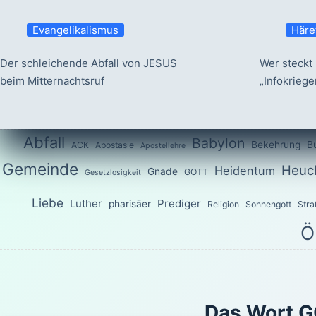
Evangelikalismus
Häre
Der schleichende Abfall von JESUS
Wer steckt 
beim Mitternachtsruf
„Infokrieg
Abfall
Babylon
Bekehrung
B
ACK
Apostasie
Apostellehre
Gemeinde
Heuch
Heidentum
Gnade
GOTT
Gesetzlosigkeit
Liebe
Luther
Prediger
pharisäer
Religion
Sonnengott
Stra
Ö
Das Wort G