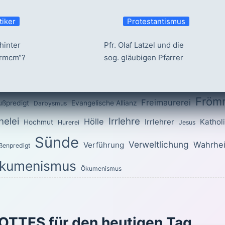
tiker
Protestantismus
hinter
Pfr. Olaf Latzel und die
ermcm“?
sog. gläubigen Pfarrer
Fröm
Freimaurerei
ußpredigt
Evangelische Allianz
Darbysmus
elei
Irrlehre
Hölle
Irrlehrer
Kathol
Hochmut
Hurerei
Jesus
Sünde
Verweltlichung
Wahrhei
Verführung
ßenpredigt
kumenismus
Ökumenismus
OTTES für den heutigen Tag