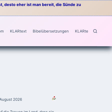
, desto eher ist man bereit, die Sünde zu
om
KLARtext
Bibelübersetzungen
KLARtext
. August 2026
f die Treuen im Land, dass sie