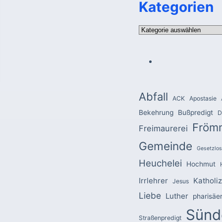
Kategorien
Kategorien
Abfall
ACK
Apostasie
Bekehrung
Bußpredigt
D
Fröm
Freimaurerei
Gemeinde
Gesetzlos
Heuchelei
Hochmut
Irrlehrer
Katholi
Jesus
Liebe
Luther
pharisäe
Sünd
Straßenpredigt