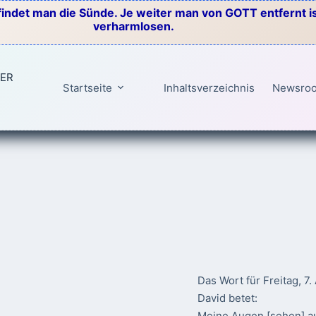
indet man die Sünde. Je weiter man von GOTT entfernt ist
verharmlosen.
TER
Startseite
Inhaltsverzeichnis
Newsro
Das Wort für Freitag, 7
David betet:
Meine Augen [sehen] au