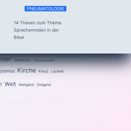
PNEUMATOLOGIE
14 Thesen zum Thema
Sprachenreden in der
Bibel
mler
Gehorsam
Geistesgaben
Kirche
izismus
Kreuz
Lauheit
Welt
t
Weltgeist
Zeitgeist