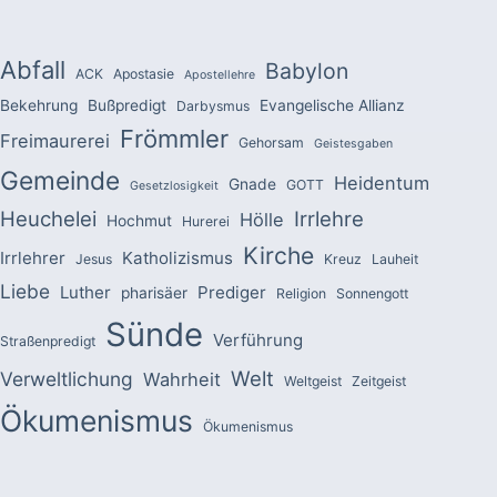
Abfall
Babylon
ACK
Apostasie
Apostellehre
Bekehrung
Bußpredigt
Evangelische Allianz
Darbysmus
Frömmler
Freimaurerei
Gehorsam
Geistesgaben
Gemeinde
Heidentum
Gnade
GOTT
Gesetzlosigkeit
Heuchelei
Irrlehre
Hölle
Hochmut
Hurerei
Kirche
Irrlehrer
Katholizismus
Jesus
Kreuz
Lauheit
Liebe
Luther
Prediger
pharisäer
Religion
Sonnengott
Sünde
Verführung
Straßenpredigt
Welt
Verweltlichung
Wahrheit
Weltgeist
Zeitgeist
Ökumenismus
Ökumenismus