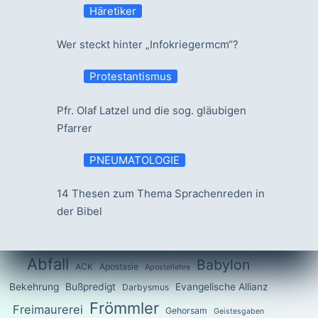
Häretiker
Wer steckt hinter „Infokriegermcm“?
Protestantismus
Pfr. Olaf Latzel und die sog. gläubigen
Pfarrer
PNEUMATOLOGIE
14 Thesen zum Thema Sprachenreden in
der Bibel
Abfall
Babylon
ACK
Apostasie
Apostellehre
Bekehrung
Bußpredigt
Evangelische Allianz
Darbysmus
Frömmler
Freimaurerei
Gehorsam
Geistesgaben