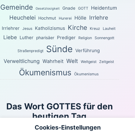
Gemeinde
Heidentum
Gnade
GOTT
Gesetzlosigkeit
Heuchelei
Irrlehre
Hölle
Hochmut
Hurerei
Kirche
Irrlehrer
Katholizismus
Jesus
Kreuz
Lauheit
Liebe
Luther
Prediger
pharisäer
Religion
Sonnengott
Sünde
Verführung
Straßenpredigt
Welt
Verweltlichung
Wahrheit
Weltgeist
Zeitgeist
Ökumenismus
Ökumenismus
Das Wort GOTTES für den
heutigen Tag
Cookies-Einstellungen
Oder kann sich jemand in Schlupfwinkeln verbergen,