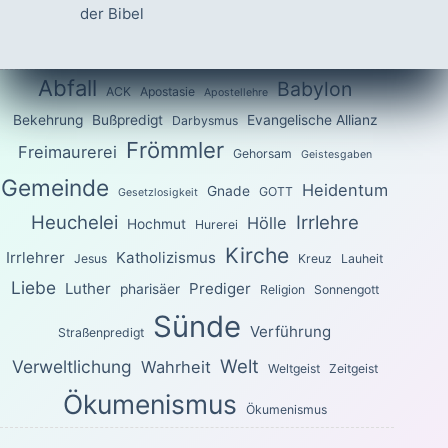
der Bibel
Abfall
Babylon
ACK
Apostasie
Apostellehre
Bekehrung
Bußpredigt
Evangelische Allianz
Darbysmus
Frömmler
Freimaurerei
Gehorsam
Geistesgaben
Gemeinde
Heidentum
Gnade
GOTT
Gesetzlosigkeit
Heuchelei
Irrlehre
Hölle
Hochmut
Hurerei
Kirche
Irrlehrer
Katholizismus
Jesus
Kreuz
Lauheit
Liebe
Luther
Prediger
pharisäer
Religion
Sonnengott
Sünde
Verführung
Straßenpredigt
Welt
Verweltlichung
Wahrheit
Weltgeist
Zeitgeist
Ökumenismus
Ökumenismus