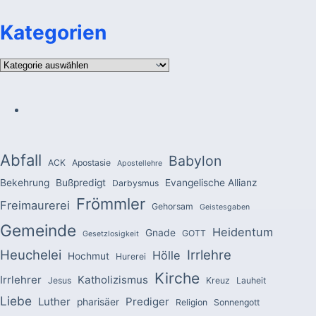
Kategorien
Kategorien
Abfall
Babylon
ACK
Apostasie
Apostellehre
Bekehrung
Bußpredigt
Evangelische Allianz
Darbysmus
Frömmler
Freimaurerei
Gehorsam
Geistesgaben
Gemeinde
Heidentum
Gnade
GOTT
Gesetzlosigkeit
Heuchelei
Irrlehre
Hölle
Hochmut
Hurerei
Kirche
Irrlehrer
Katholizismus
Jesus
Kreuz
Lauheit
Liebe
Luther
Prediger
pharisäer
Religion
Sonnengott