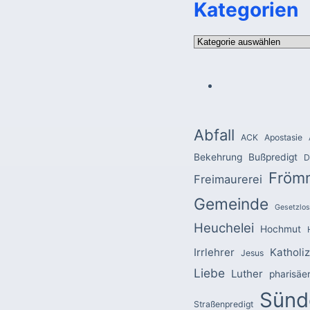
Kategorien
Kategorien
Abfall
ACK
Apostasie
Bekehrung
Bußpredigt
D
Fröm
Freimaurerei
Gemeinde
Gesetzlos
Heuchelei
Hochmut
Irrlehrer
Katholi
Jesus
Liebe
Luther
pharisäe
Sünd
Straßenpredigt