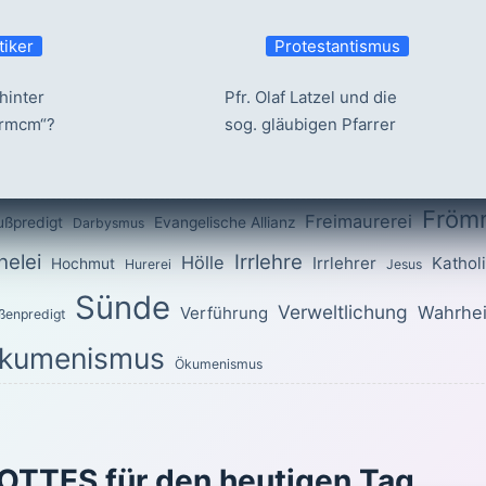
tiker
Protestantismus
hinter
Pfr. Olaf Latzel und die
ermcm“?
sog. gläubigen Pfarrer
Fröm
Freimaurerei
ußpredigt
Evangelische Allianz
Darbysmus
elei
Irrlehre
Hölle
Irrlehrer
Kathol
Hochmut
Hurerei
Jesus
Sünde
Verweltlichung
Wahrhei
Verführung
ßenpredigt
kumenismus
Ökumenismus
OTTES für den heutigen Tag