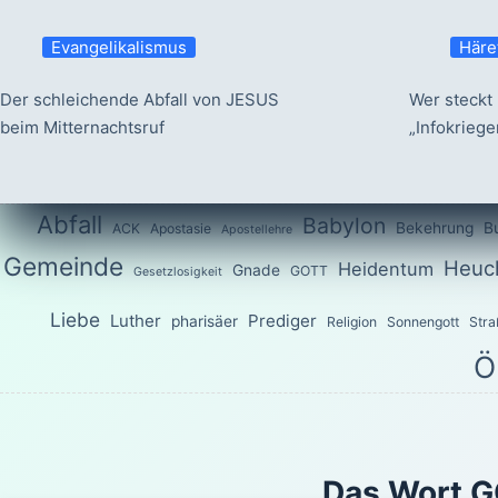
Evangelikalismus
Häre
Der schleichende Abfall von JESUS
Wer steckt 
beim Mitternachtsruf
„Infokrieg
Abfall
Babylon
Bekehrung
B
ACK
Apostasie
Apostellehre
Gemeinde
Heuch
Heidentum
Gnade
GOTT
Gesetzlosigkeit
Liebe
Luther
Prediger
pharisäer
Religion
Sonnengott
Stra
Ö
Das Wort G