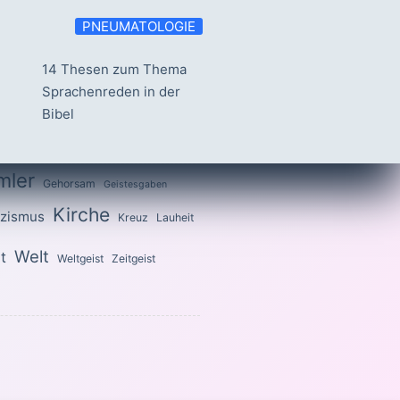
PNEUMATOLOGIE
14 Thesen zum Thema
Sprachenreden in der
Bibel
mler
Gehorsam
Geistesgaben
Kirche
izismus
Kreuz
Lauheit
Welt
t
Weltgeist
Zeitgeist