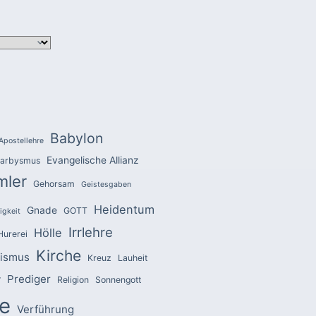
Babylon
Apostellehre
Evangelische Allianz
arbysmus
mler
Gehorsam
Geistesgaben
Heidentum
Gnade
GOTT
igkeit
Irrlehre
Hölle
Hurerei
Kirche
zismus
Kreuz
Lauheit
Prediger
r
Religion
Sonnengott
e
Verführung