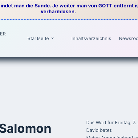
indet man die Sünde. Je weiter man von GOTT entfernt ist
verharmlosen.
TER
Startseite
Inhaltsverzeichnis
Newsro
Das Wort für Freitag, 7
 Salomon
David betet:
Meine Augen [sehen] au