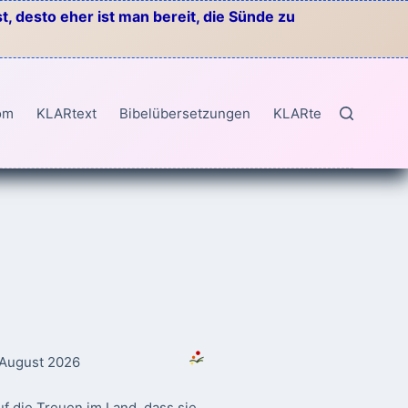
, desto eher ist man bereit, die Sünde zu
om
KLARtext
Bibelübersetzungen
KLARtext
. August 2026
f die Treuen im Land, dass sie