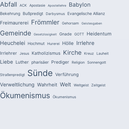
Abfall
Babylon
ACK
Apostasie
Apostellehre
Bekehrung
Bußpredigt
Evangelische Allianz
Darbysmus
Frömmler
Freimaurerei
Gehorsam
Geistesgaben
Gemeinde
Heidentum
Gnade
GOTT
Gesetzlosigkeit
Heuchelei
Irrlehre
Hölle
Hochmut
Hurerei
Kirche
Irrlehrer
Katholizismus
Jesus
Kreuz
Lauheit
Liebe
Luther
Prediger
pharisäer
Religion
Sonnengott
Sünde
Verführung
Straßenpredigt
Welt
Verweltlichung
Wahrheit
Weltgeist
Zeitgeist
Ökumenismus
Ökumenismus