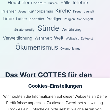
Heuchelei
Irrlehre
Hölle
Hochmut
Hurerei
Kirche
Irrlehrer
Katholizismus
Jesus
Kreuz
Lauheit
Liebe
Luther
Prediger
pharisäer
Religion
Sonnengott
Sünde
Verführung
Straßenpredigt
Welt
Verweltlichung
Wahrheit
Weltgeist
Zeitgeist
Ökumenismus
Ökumenismus
Das Wort GOTTES für den
heutigen Tag
Cookies-Einstellungen
Wie du den Weg des Windes nicht kennst und nicht die
Wir möchten die Informationen auf dieser Webseite an Deine
Gebeine im Leib der Schwangeren, so kennst du das
Bedürfnisse anpassen. Zu diesem Zweck setzen wir sog.
Werk Gottes nicht, der alles wirkt.
Cookies ein. Entscheide bitte selbst, welche Arten von