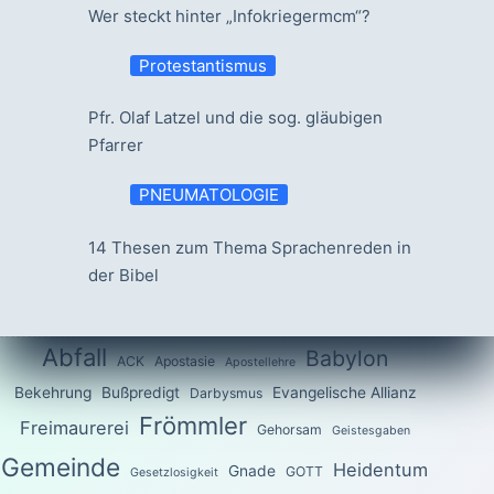
Wer steckt hinter „Infokriegermcm“?
Protestantismus
Pfr. Olaf Latzel und die sog. gläubigen
Pfarrer
PNEUMATOLOGIE
14 Thesen zum Thema Sprachenreden in
der Bibel
Abfall
Babylon
ACK
Apostasie
Apostellehre
Bekehrung
Bußpredigt
Evangelische Allianz
Darbysmus
Frömmler
Freimaurerei
Gehorsam
Geistesgaben
Gemeinde
Heidentum
Gnade
GOTT
Gesetzlosigkeit