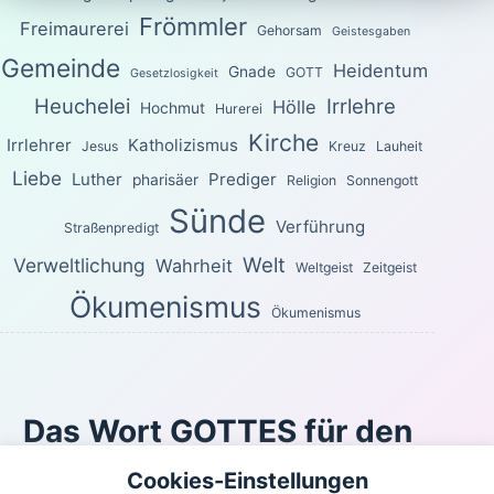
Frömmler
Freimaurerei
Gehorsam
Geistesgaben
Gemeinde
Heidentum
Gnade
GOTT
Gesetzlosigkeit
Heuchelei
Irrlehre
Hölle
Hochmut
Hurerei
Kirche
Irrlehrer
Katholizismus
Jesus
Kreuz
Lauheit
Liebe
Luther
Prediger
pharisäer
Religion
Sonnengott
Sünde
Verführung
Straßenpredigt
Welt
Verweltlichung
Wahrheit
Weltgeist
Zeitgeist
Ökumenismus
Ökumenismus
Das Wort GOTTES für den
heutigen Tag
Cookies-Einstellungen