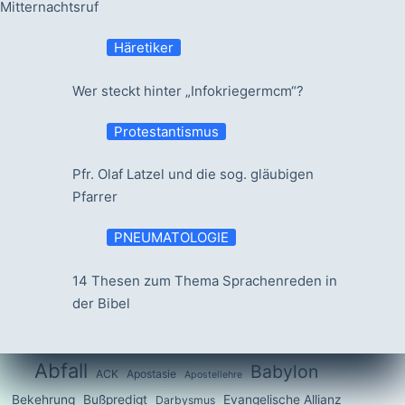
Mitternachtsruf
Häretiker
Wer steckt hinter „Infokriegermcm“?
Protestantismus
Pfr. Olaf Latzel und die sog. gläubigen
Pfarrer
PNEUMATOLOGIE
14 Thesen zum Thema Sprachenreden in
der Bibel
Abfall
Babylon
ACK
Apostasie
Apostellehre
Bekehrung
Bußpredigt
Evangelische Allianz
Darbysmus