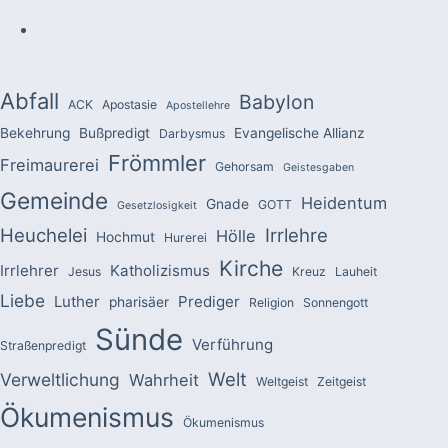
Abfall
Babylon
ACK
Apostasie
Apostellehre
Bekehrung
Bußpredigt
Evangelische Allianz
Darbysmus
Frömmler
Freimaurerei
Gehorsam
Geistesgaben
Gemeinde
Heidentum
Gnade
GOTT
Gesetzlosigkeit
Heuchelei
Irrlehre
Hölle
Hochmut
Hurerei
Kirche
Irrlehrer
Katholizismus
Jesus
Kreuz
Lauheit
Liebe
Luther
Prediger
pharisäer
Religion
Sonnengott
Sünde
Verführung
Straßenpredigt
Welt
Verweltlichung
Wahrheit
Weltgeist
Zeitgeist
Ökumenismus
Ökumenismus