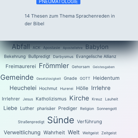
PNEUMATOLOGIE
14 Thesen zum Thema Sprachenreden in
der Bibel
Abfall
Babylon
ACK
Apostasie
Apostellehre
Bekehrung
Bußpredigt
Evangelische Allianz
Darbysmus
Frömmler
Freimaurerei
Gehorsam
Geistesgaben
Gemeinde
Heidentum
Gnade
GOTT
Gesetzlosigkeit
Heuchelei
Irrlehre
Hölle
Hochmut
Hurerei
Kirche
Irrlehrer
Katholizismus
Jesus
Kreuz
Lauheit
Liebe
Luther
Prediger
pharisäer
Religion
Sonnengott
Sünde
Verführung
Straßenpredigt
Welt
Verweltlichung
Wahrheit
Weltgeist
Zeitgeist