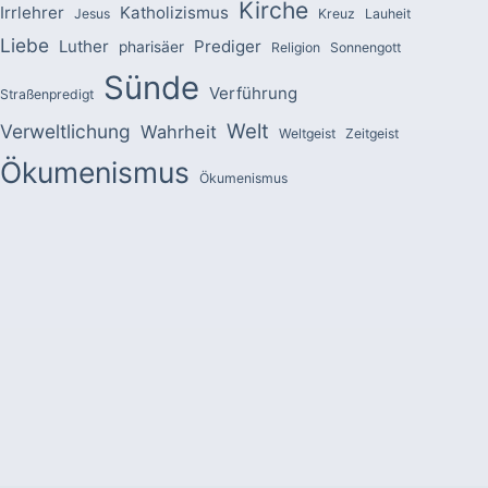
Kirche
Irrlehrer
Katholizismus
Jesus
Kreuz
Lauheit
Liebe
Luther
Prediger
pharisäer
Religion
Sonnengott
Sünde
Verführung
Straßenpredigt
Welt
Verweltlichung
Wahrheit
Weltgeist
Zeitgeist
Ökumenismus
Ökumenismus