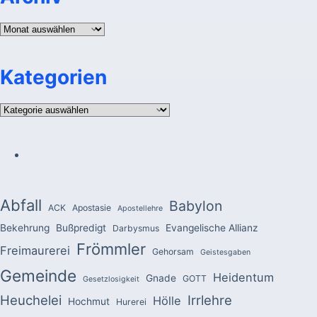
Archiv
Kategorien
Kategorien
Abfall
Babylon
ACK
Apostasie
Apostellehre
Bekehrung
Bußpredigt
Evangelische Allianz
Darbysmus
Frömmler
Freimaurerei
Gehorsam
Geistesgaben
Gemeinde
Heidentum
Gnade
GOTT
Gesetzlosigkeit
Heuchelei
Irrlehre
Hölle
Hochmut
Hurerei