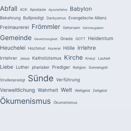
Abfall
Babylon
ACK
Apostasie
Apostellehre
Bekehrung
Bußpredigt
Evangelische Allianz
Darbysmus
Frömmler
Freimaurerei
Gehorsam
Geistesgaben
Gemeinde
Heidentum
Gnade
GOTT
Gesetzlosigkeit
Heuchelei
Irrlehre
Hölle
Hochmut
Hurerei
Kirche
Irrlehrer
Katholizismus
Jesus
Kreuz
Lauheit
Liebe
Luther
Prediger
pharisäer
Religion
Sonnengott
Sünde
Verführung
Straßenpredigt
Welt
Verweltlichung
Wahrheit
Weltgeist
Zeitgeist
Ökumenismus
Ökumenismus