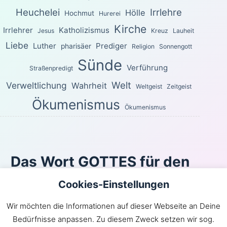
Heuchelei
Irrlehre
Hölle
Hochmut
Hurerei
Kirche
Irrlehrer
Katholizismus
Jesus
Kreuz
Lauheit
Liebe
Luther
Prediger
pharisäer
Religion
Sonnengott
Sünde
Verführung
Straßenpredigt
Welt
Verweltlichung
Wahrheit
Weltgeist
Zeitgeist
Ökumenismus
Ökumenismus
Das Wort GOTTES für den
heutigen Tag
Cookies-Einstellungen
Sondern wie der, welcher euch berufen hat, heilig ist,
Wir möchten die Informationen auf dieser Webseite an Deine
seid auch ihr im ganzen Wandel heilig! Denn es steht
Bedürfnisse anpassen. Zu diesem Zweck setzen wir sog.
geschrieben: »Seid heilig, denn ich bin heilig.«