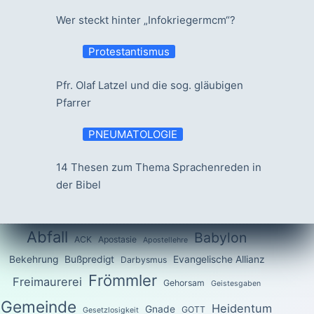
Wer steckt hinter „Infokriegermcm“?
Protestantismus
Pfr. Olaf Latzel und die sog. gläubigen
Pfarrer
PNEUMATOLOGIE
14 Thesen zum Thema Sprachenreden in
der Bibel
Abfall
Babylon
ACK
Apostasie
Apostellehre
Bekehrung
Bußpredigt
Evangelische Allianz
Darbysmus
Frömmler
Freimaurerei
Gehorsam
Geistesgaben
Gemeinde
Heidentum
Gnade
GOTT
Gesetzlosigkeit