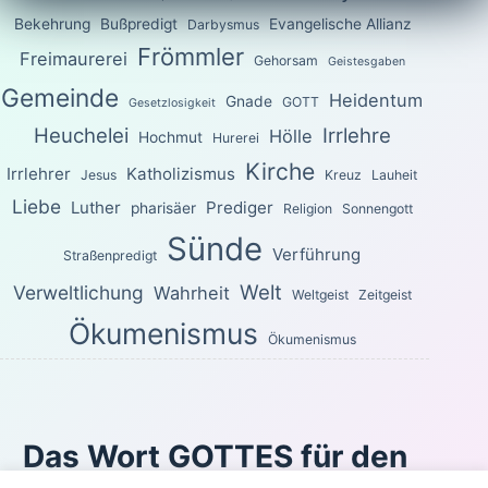
Bekehrung
Bußpredigt
Evangelische Allianz
Darbysmus
Frömmler
Freimaurerei
Gehorsam
Geistesgaben
Gemeinde
Heidentum
Gnade
GOTT
Gesetzlosigkeit
Heuchelei
Irrlehre
Hölle
Hochmut
Hurerei
Kirche
Irrlehrer
Katholizismus
Jesus
Kreuz
Lauheit
Liebe
Luther
Prediger
pharisäer
Religion
Sonnengott
Sünde
Verführung
Straßenpredigt
Welt
Verweltlichung
Wahrheit
Weltgeist
Zeitgeist
Ökumenismus
Ökumenismus
Das Wort GOTTES für den