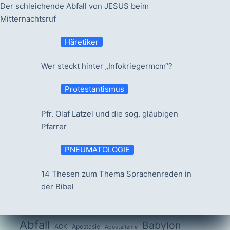
Der schleichende Abfall von JESUS beim
Mitternachtsruf
Häretiker
Wer steckt hinter „Infokriegermcm“?
Protestantismus
Pfr. Olaf Latzel und die sog. gläubigen
Pfarrer
PNEUMATOLOGIE
14 Thesen zum Thema Sprachenreden in
der Bibel
Abfall
Babylon
ACK
Apostasie
Apostellehre