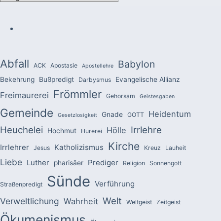
Abfall
Babylon
ACK
Apostasie
Apostellehre
Bekehrung
Bußpredigt
Evangelische Allianz
Darbysmus
Frömmler
Freimaurerei
Gehorsam
Geistesgaben
Gemeinde
Heidentum
Gnade
GOTT
Gesetzlosigkeit
Heuchelei
Irrlehre
Hölle
Hochmut
Hurerei
Kirche
Irrlehrer
Katholizismus
Jesus
Kreuz
Lauheit
Liebe
Luther
Prediger
pharisäer
Religion
Sonnengott
Sünde
Verführung
Straßenpredigt
Welt
Verweltlichung
Wahrheit
Weltgeist
Zeitgeist
Ökumenismus