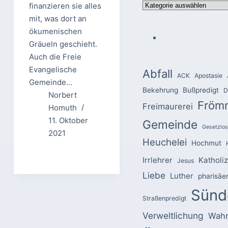
Kategorien
finanzieren sie alles
mit, was dort an
ökumenischen
Gräueln geschieht.
Auch die Freie
Evangelische
Abfall
ACK
Apostasie
Gemeinde…
Bekehrung
Bußpredigt
D
Norbert
Fröm
Freimaurerei
Homuth
11. Oktober
Gemeinde
Gesetzlos
2021
Heuchelei
Hochmut
Irrlehrer
Katholi
Jesus
Liebe
Luther
pharisäe
Sünd
Straßenpredigt
Verweltlichung
Wahr