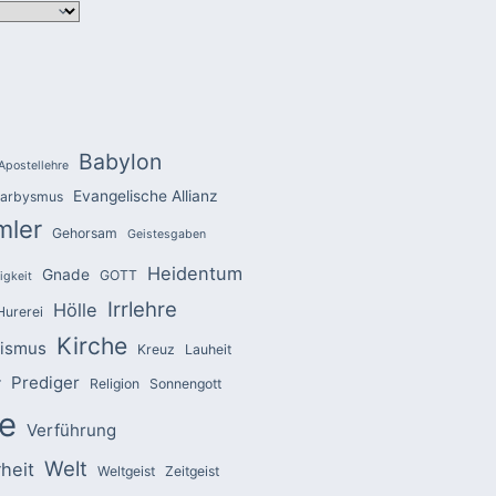
Babylon
Apostellehre
Evangelische Allianz
arbysmus
mler
Gehorsam
Geistesgaben
Heidentum
Gnade
GOTT
igkeit
Irrlehre
Hölle
Hurerei
Kirche
zismus
Kreuz
Lauheit
Prediger
r
Religion
Sonnengott
e
Verführung
Welt
heit
Weltgeist
Zeitgeist