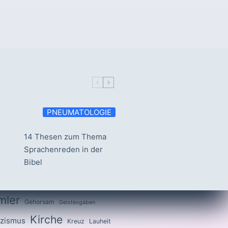
PNEUMATOLOGIE
14 Thesen zum Thema
Sprachenreden in der
Bibel
mler
Gehorsam
Geistesgaben
Kirche
izismus
Kreuz
Lauheit