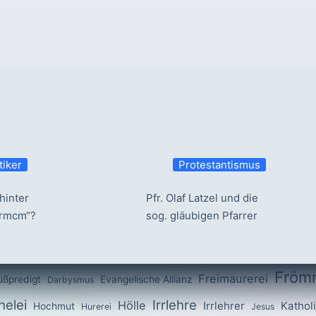
tiker
Protestantismus
hinter
Pfr. Olaf Latzel und die
ermcm“?
sog. gläubigen Pfarrer
Fröm
Freimaurerei
ußpredigt
Evangelische Allianz
Darbysmus
elei
Irrlehre
Hölle
Irrlehrer
Kathol
Hochmut
Hurerei
Jesus