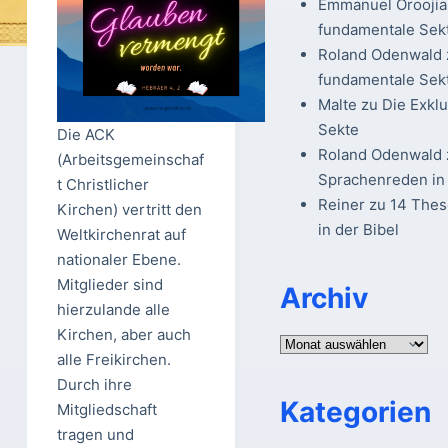
Emmanuel Oroojia
fundamentale Sek
Roland Odenwald
fundamentale Sek
Malte
zu
Die Exkl
Sekte
Die ACK
Roland Odenwald
(Arbeitsgemeinschaf
Sprachenreden in 
t Christlicher
Reiner
zu
14 The
Kirchen) vertritt den
in der Bibel
Weltkirchenrat auf
nationaler Ebene.
Mitglieder sind
Archiv
hierzulande alle
Kirchen, aber auch
Archiv
alle Freikirchen.
Durch ihre
Kategorien
Mitgliedschaft
tragen und