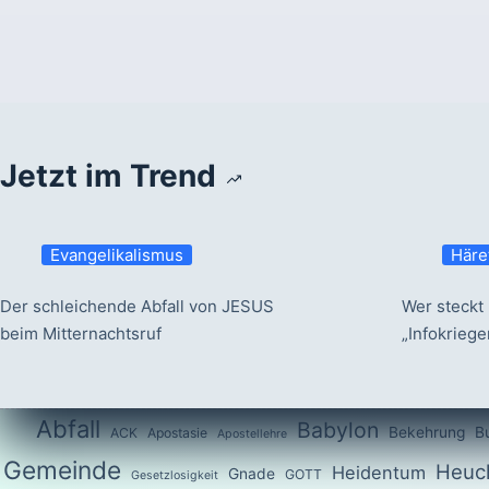
Jetzt im Trend
Evangelikalismus
Häre
Der schleichende Abfall von JESUS
Wer steckt 
beim Mitternachtsruf
„Infokrieg
Abfall
Babylon
Bekehrung
B
ACK
Apostasie
Apostellehre
Gemeinde
Heuch
Heidentum
Gnade
GOTT
Gesetzlosigkeit