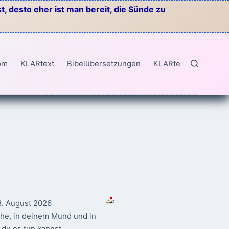
, desto eher ist man bereit, die Sünde zu
om
KLARtext
Bibelübersetzungen
KLARtext
8. August 2026
ahe, in deinem Mund und in
du es tun kannst.