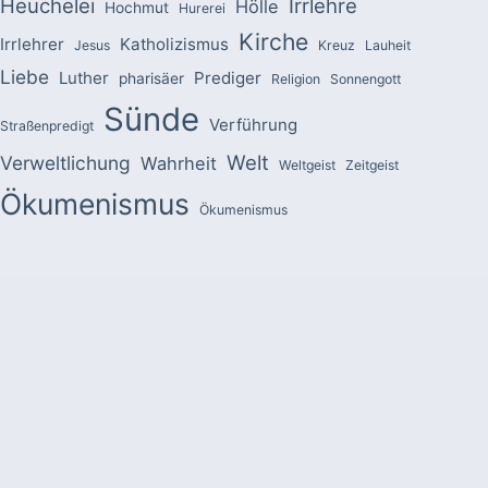
Heuchelei
Irrlehre
Hölle
Hochmut
Hurerei
Kirche
Irrlehrer
Katholizismus
Jesus
Kreuz
Lauheit
Liebe
Luther
Prediger
pharisäer
Religion
Sonnengott
Sünde
Verführung
Straßenpredigt
Welt
Verweltlichung
Wahrheit
Weltgeist
Zeitgeist
Ökumenismus
Ökumenismus