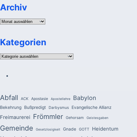
Archiv
Archiv
Kategorien
Kategorien
Abfall
Babylon
ACK
Apostasie
Apostellehre
Bekehrung
Bußpredigt
Evangelische Allianz
Darbysmus
Frömmler
Freimaurerei
Gehorsam
Geistesgaben
Gemeinde
Heidentum
Gnade
GOTT
Gesetzlosigkeit