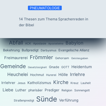
PNEUMATOLOGIE
14 Thesen zum Thema Sprachenreden in
der Bibel
Abfall
Babylon
ACK
Apostasie
Apostellehre
Bekehrung
Bußpredigt
Evangelische Allianz
Darbysmus
Frömmler
Freimaurerei
Gehorsam
Geistesgaben
Gemeinde
Heidentum
Gnade
GOTT
Gesetzlosigkeit
Heuchelei
Irrlehre
Hölle
Hochmut
Hurerei
Kirche
Irrlehrer
Katholizismus
Jesus
Kreuz
Lauheit
Liebe
Luther
Prediger
pharisäer
Religion
Sonnengott
Sünde
Verführung
Straßenpredigt