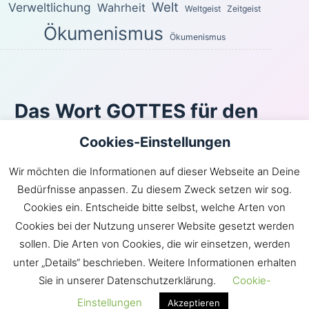
Welt
Verweltlichung
Wahrheit
Weltgeist
Zeitgeist
Ökumenismus
Ökumenismus
Das Wort GOTTES für den
heutigen Tag
Cookies-Einstellungen
Du, HERR, wirst dein Erbarmen nicht von mir
Wir möchten die Informationen auf dieser Webseite an Deine
zurückhalten; deine Gnade und deine Treue werden
Bedürfnisse anpassen. Zu diesem Zweck setzen wir sog.
beständig mich behüten!
Cookies ein. Entscheide bitte selbst, welche Arten von
Psalm 40:12
Cookies bei der Nutzung unserer Website gesetzt werden
Inhaltsverzeichnis
|
Newsroom
|
KLARtext
|
sollen. Die Arten von Cookies, die wir einsetzen, werden
Bibelübersetzungen
|
Impressum
unter „Details“ beschrieben. Weitere Informationen erhalten
Sie in unserer Datenschutzerklärung.
Cookie-
GOTT hat die Gemeinde JESU in die Welt gebracht.
Satan hingegen möchte die Welt in die Gemeinde
Einstellungen
Akzeptieren