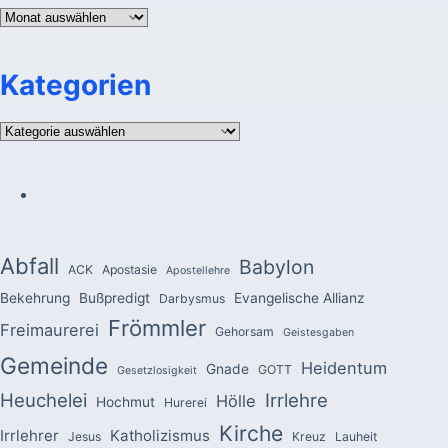
Archiv
Kategorien
Kategorien
Abfall
Babylon
ACK
Apostasie
Apostellehre
Bekehrung
Bußpredigt
Evangelische Allianz
Darbysmus
Frömmler
Freimaurerei
Gehorsam
Geistesgaben
Gemeinde
Heidentum
Gnade
GOTT
Gesetzlosigkeit
Heuchelei
Irrlehre
Hölle
Hochmut
Hurerei
Kirche
Irrlehrer
Katholizismus
Jesus
Kreuz
Lauheit