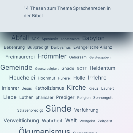
14 Thesen zum Thema Sprachenreden in
der Bibel
Abfall
Babylon
ACK
Apostasie
Apostellehre
Bekehrung
Bußpredigt
Evangelische Allianz
Darbysmus
Frömmler
Freimaurerei
Gehorsam
Geistesgaben
Gemeinde
Heidentum
Gnade
GOTT
Gesetzlosigkeit
Heuchelei
Irrlehre
Hölle
Hochmut
Hurerei
Kirche
Irrlehrer
Katholizismus
Jesus
Kreuz
Lauheit
Liebe
Luther
Prediger
pharisäer
Religion
Sonnengott
Sünde
Verführung
Straßenpredigt
Welt
Verweltlichung
Wahrheit
Weltgeist
Zeitgeist
Ökumenismus