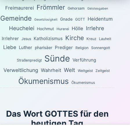
Frömmler
Freimaurerei
Gehorsam
Geistesgaben
Gemeinde
Heidentum
Gnade
GOTT
Gesetzlosigkeit
Heuchelei
Irrlehre
Hölle
Hochmut
Hurerei
Kirche
Irrlehrer
Katholizismus
Jesus
Kreuz
Lauheit
Liebe
Luther
Prediger
pharisäer
Religion
Sonnengott
Sünde
Verführung
Straßenpredigt
Welt
Verweltlichung
Wahrheit
Weltgeist
Zeitgeist
Ökumenismus
Ökumenismus
Das Wort GOTTES für den
heutigen Tag