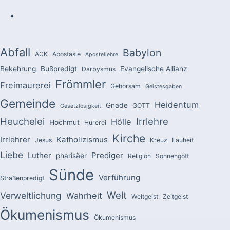
Abfall
Babylon
ACK
Apostasie
Apostellehre
Bekehrung
Bußpredigt
Evangelische Allianz
Darbysmus
Frömmler
Freimaurerei
Gehorsam
Geistesgaben
Gemeinde
Heidentum
Gnade
GOTT
Gesetzlosigkeit
Heuchelei
Irrlehre
Hölle
Hochmut
Hurerei
Kirche
Irrlehrer
Katholizismus
Jesus
Kreuz
Lauheit
Liebe
Luther
Prediger
pharisäer
Religion
Sonnengott
Sünde
Verführung
Straßenpredigt
Welt
Verweltlichung
Wahrheit
Weltgeist
Zeitgeist
Ökumenismus
Ökumenismus