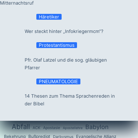
Mitternachtsruf
Häretiker
Wer steckt hinter „Infokriegermcm“?
Protestantismus
Pfr. Olaf Latzel und die sog. gläubigen
Pfarrer
PNEUMATOLOGIE
14 Thesen zum Thema Sprachenreden in
der Bibel
Abfall
Babylon
ACK
Apostasie
Apostellehre
Bekehrung
Bußpredigt
Evangelische Allianz
Darbysmus