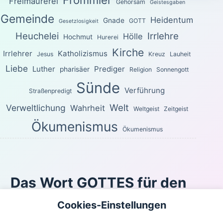
Frömmler
Freimaurerei
Gehorsam
Geistesgaben
Gemeinde
Heidentum
Gnade
GOTT
Gesetzlosigkeit
Heuchelei
Irrlehre
Hölle
Hochmut
Hurerei
Kirche
Irrlehrer
Katholizismus
Jesus
Kreuz
Lauheit
Liebe
Luther
Prediger
pharisäer
Religion
Sonnengott
Sünde
Verführung
Straßenpredigt
Welt
Verweltlichung
Wahrheit
Weltgeist
Zeitgeist
Ökumenismus
Ökumenismus
Das Wort GOTTES für den
heutigen Tag
Cookies-Einstellungen
Sondern wie der, welcher euch berufen hat, heilig ist,