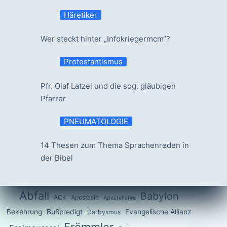
Häretiker
Wer steckt hinter „Infokriegermcm“?
Protestantismus
Pfr. Olaf Latzel und die sog. gläubigen
Pfarrer
PNEUMATOLOGIE
14 Thesen zum Thema Sprachenreden in
der Bibel
Abfall
Babylon
ACK
Apostasie
Apostellehre
Bekehrung
Bußpredigt
Evangelische Allianz
Darbysmus