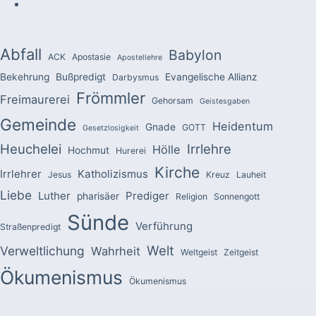
Abfall
Babylon
ACK
Apostasie
Apostellehre
Bekehrung
Bußpredigt
Evangelische Allianz
Darbysmus
Frömmler
Freimaurerei
Gehorsam
Geistesgaben
Gemeinde
Heidentum
Gnade
GOTT
Gesetzlosigkeit
Heuchelei
Irrlehre
Hölle
Hochmut
Hurerei
Kirche
Irrlehrer
Katholizismus
Jesus
Kreuz
Lauheit
Liebe
Luther
Prediger
pharisäer
Religion
Sonnengott
Sünde
Verführung
Straßenpredigt
Welt
Verweltlichung
Wahrheit
Weltgeist
Zeitgeist
Ökumenismus
Ökumenismus