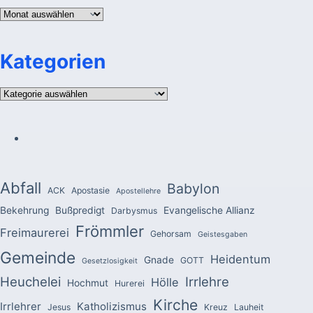
Archiv
Kategorien
Kategorien
Abfall
Babylon
ACK
Apostasie
Apostellehre
Bekehrung
Bußpredigt
Evangelische Allianz
Darbysmus
Frömmler
Freimaurerei
Gehorsam
Geistesgaben
Gemeinde
Heidentum
Gnade
GOTT
Gesetzlosigkeit
Heuchelei
Irrlehre
Hölle
Hochmut
Hurerei
Kirche
Irrlehrer
Katholizismus
Jesus
Kreuz
Lauheit