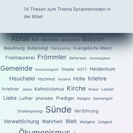
14 Thesen zum Thema Sprachenreden in
der Bibel
Abfall
Babylon
ACK
Apostasie
Apostellehre
Bekehrung
Bußpredigt
Evangelische Allianz
Darbysmus
Frömmler
Freimaurerei
Gehorsam
Geistesgaben
Gemeinde
Heidentum
Gnade
GOTT
Gesetzlosigkeit
Heuchelei
Irrlehre
Hölle
Hochmut
Hurerei
Kirche
Irrlehrer
Katholizismus
Jesus
Kreuz
Lauheit
Liebe
Luther
Prediger
pharisäer
Religion
Sonnengott
Sünde
Verführung
Straßenpredigt
Welt
Verweltlichung
Wahrheit
Weltgeist
Zeitgeist
Ökumenismus