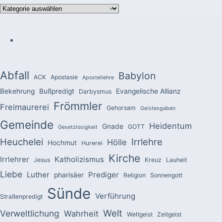
Kategorien
Abfall
Babylon
ACK
Apostasie
Apostellehre
Bekehrung
Bußpredigt
Evangelische Allianz
Darbysmus
Frömmler
Freimaurerei
Gehorsam
Geistesgaben
Gemeinde
Heidentum
Gnade
GOTT
Gesetzlosigkeit
Heuchelei
Irrlehre
Hölle
Hochmut
Hurerei
Kirche
Irrlehrer
Katholizismus
Jesus
Kreuz
Lauheit
Liebe
Luther
Prediger
pharisäer
Religion
Sonnengott
Sünde
Verführung
Straßenpredigt
Welt
Verweltlichung
Wahrheit
Weltgeist
Zeitgeist