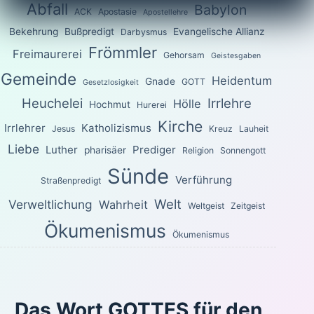
Abfall
Babylon
ACK
Apostasie
Apostellehre
Bekehrung
Bußpredigt
Evangelische Allianz
Darbysmus
Frömmler
Freimaurerei
Gehorsam
Geistesgaben
Gemeinde
Heidentum
Gnade
GOTT
Gesetzlosigkeit
Heuchelei
Irrlehre
Hölle
Hochmut
Hurerei
Kirche
Irrlehrer
Katholizismus
Jesus
Kreuz
Lauheit
Liebe
Luther
Prediger
pharisäer
Religion
Sonnengott
Sünde
Verführung
Straßenpredigt
Welt
Verweltlichung
Wahrheit
Weltgeist
Zeitgeist
Ökumenismus
Ökumenismus
Das Wort GOTTES für den