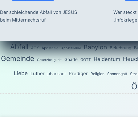
Der schleichende Abfall von JESUS
Wer steckt 
beim Mitternachtsruf
„Infokrieg
Abfall
Babylon
Bekehrung
B
ACK
Apostasie
Apostellehre
Gemeinde
Heuch
Heidentum
Gnade
GOTT
Gesetzlosigkeit
Liebe
Luther
Prediger
pharisäer
Religion
Sonnengott
Stra
Ö
Das Wort G
Sondern wie der, welcher euch berufen hat, heilig ist, seid a