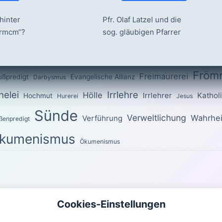
hinter
Pfr. Olaf Latzel und die
ermcm“?
sog. gläubigen Pfarrer
Fröm
Freimaurerei
ußpredigt
Evangelische Allianz
Darbysmus
elei
Irrlehre
Hölle
Irrlehrer
Kathol
Hochmut
Hurerei
Jesus
Sünde
Verweltlichung
Wahrhei
Verführung
ßenpredigt
kumenismus
Ökumenismus
OTTES für den heutigen Tag
Cookies-Einstellungen
uch ihr im ganzen Wandel heilig! Denn es steht geschrieben: »Seid