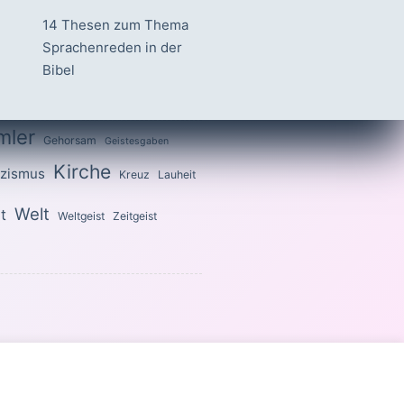
14 Thesen zum Thema
Sprachenreden in der
Bibel
mler
Gehorsam
Geistesgaben
Kirche
izismus
Kreuz
Lauheit
Welt
t
Weltgeist
Zeitgeist
 heilig, denn ich bin heilig.«