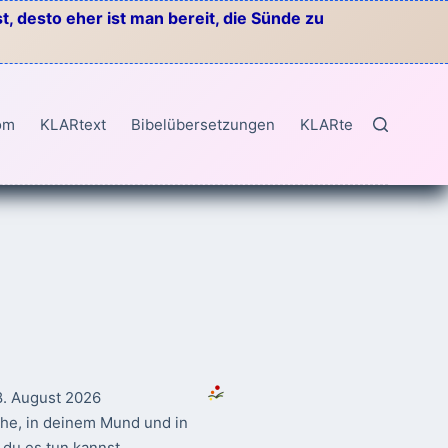
, desto eher ist man bereit, die Sünde zu
om
KLARtext
Bibelübersetzungen
KLARtext
8. August 2026
ahe, in deinem Mund und in
du es tun kannst.