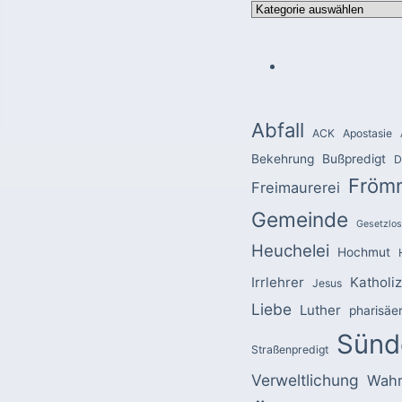
Kategorien
Abfall
ACK
Apostasie
Bekehrung
Bußpredigt
D
Fröm
Freimaurerei
Gemeinde
Gesetzlos
Heuchelei
Hochmut
Irrlehrer
Katholi
Jesus
Liebe
Luther
pharisäe
Sünd
Straßenpredigt
Verweltlichung
Wahr