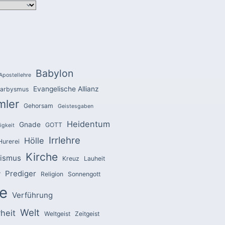
Babylon
Apostellehre
Evangelische Allianz
arbysmus
mler
Gehorsam
Geistesgaben
Heidentum
Gnade
GOTT
igkeit
Irrlehre
Hölle
Hurerei
Kirche
zismus
Kreuz
Lauheit
Prediger
r
Religion
Sonnengott
e
Verführung
Welt
heit
Weltgeist
Zeitgeist