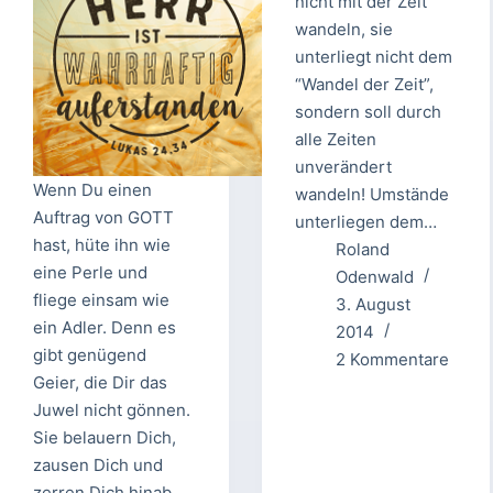
nicht mit der Zeit
wandeln, sie
unterliegt nicht dem
“Wandel der Zeit”,
sondern soll durch
alle Zeiten
unverändert
Wenn Du einen
wandeln! Umstände
Auftrag von GOTT
unterliegen dem…
hast, hüte ihn wie
Roland
eine Perle und
Odenwald
fliege einsam wie
3. August
ein Adler. Denn es
2014
gibt genügend
2 Kommentare
Geier, die Dir das
Juwel nicht gönnen.
Sie belauern Dich,
zausen Dich und
zerren Dich hinab.