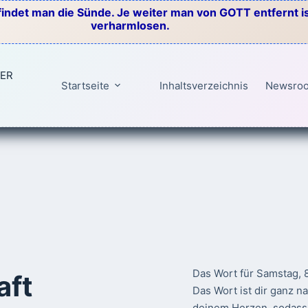
indet man die Sünde. Je weiter man von GOTT entfernt ist
verharmlosen.
TER
Startseite
Inhaltsverzeichnis
Newsro
Das Wort für Samstag, 
aft
Das Wort ist dir ganz n
deinem Herzen, sodass 