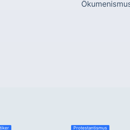
Ökumenismu
tiker
Protestantismus