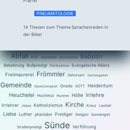
Pfarrer
PNEUMATOLOGIE
14 Thesen zum Thema Sprachenreden in
der Bibel
Abfall
Babylon
ACK
Apostasie
Apostellehre
Bekehrung
Bußpredigt
Evangelische Allianz
Darbysmus
Frömmler
Freimaurerei
Gehorsam
Geistesgaben
Gemeinde
Heidentum
Gnade
GOTT
Gesetzlosigkeit
Heuchelei
Irrlehre
Hölle
Hochmut
Hurerei
Kirche
Irrlehrer
Katholizismus
Jesus
Kreuz
Lauheit
Liebe
Luther
Prediger
pharisäer
Religion
Sonnengott
Sünde
Verführung
Straßenpredigt