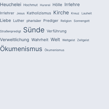
Heuchelei
Irrlehre
Hölle
Hochmut
Hurerei
Kirche
Irrlehrer
Katholizismus
Jesus
Kreuz
Lauheit
Liebe
Luther
Prediger
pharisäer
Religion
Sonnengott
Sünde
Verführung
Straßenpredigt
Welt
Verweltlichung
Wahrheit
Weltgeist
Zeitgeist
Ökumenismus
Ökumenismus