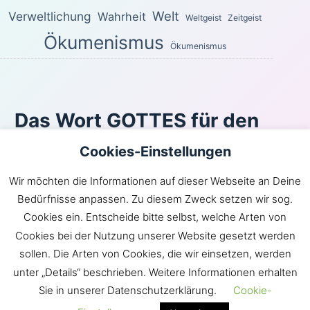
Welt
Verweltlichung
Wahrheit
Weltgeist
Zeitgeist
Ökumenismus
Ökumenismus
Das Wort GOTTES für den
heutigen Tag
Cookies-Einstellungen
Für die Freiheit hat Christus uns frei gemacht. Steht
Wir möchten die Informationen auf dieser Webseite an Deine
nun fest und lasst euch nicht wieder durch ein Joch der
Bedürfnisse anpassen. Zu diesem Zweck setzen wir sog.
Sklaverei belasten!
Cookies ein. Entscheide bitte selbst, welche Arten von
Galater 5:1
Cookies bei der Nutzung unserer Website gesetzt werden
Inhaltsverzeichnis
|
Newsroom
|
KLARtext
|
sollen. Die Arten von Cookies, die wir einsetzen, werden
Bibelübersetzungen
|
Impressum
unter „Details“ beschrieben. Weitere Informationen erhalten
Sie in unserer Datenschutzerklärung.
Cookie-
GOTT hat die Gemeinde JESU in die Welt gebracht.
Satan hingegen möchte die Welt in die Gemeinde