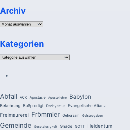
Archiv
Archiv
Kategorien
Kategorien
Abfall
Babylon
ACK
Apostasie
Apostellehre
Bekehrung
Bußpredigt
Evangelische Allianz
Darbysmus
Frömmler
Freimaurerei
Gehorsam
Geistesgaben
Gemeinde
Heidentum
Gnade
GOTT
Gesetzlosigkeit